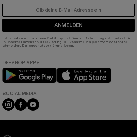
E-MAIL
ANMELDEN
Informationen dazu, wie DefShop mit Deinen Daten umgeht, findest Du
in unserer Datenschutzerklärung. Du kannst Dich jederzeit kostenfei
abmelden.
Datenschutzerklärung lesen.
Play market
App store
Instagram
Facebook
YouTube