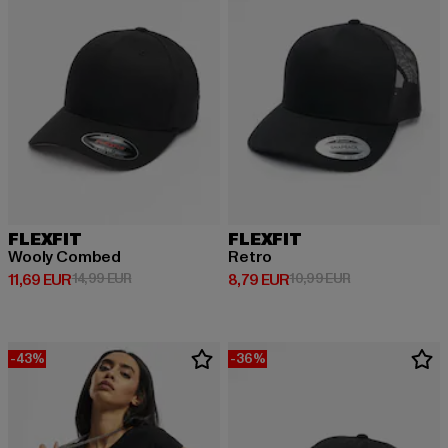
FLEXFIT
FLEXFIT
Wooly Combed
Retro
Derzeitiger Preis: 11,69 EUR
Aktionspreis: 14,99 EUR
Derzeitiger Preis: 8,79 EUR
Aktionspreis: 1
11,69 EUR
14,99 EUR
8,79 EUR
10,99 EUR
-43%
-36%