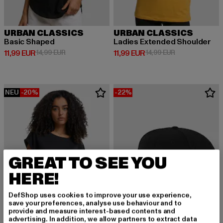
URBAN CLASSICS
URBAN CLASSICS
Basic Shaped
Ladies Extended Shoulder
Derzeitiger Preis: 11,99 EUR
Aktionspreis: 14,99 EUR
Derzeitiger Preis: 11,99 EUR
Aktionspreis: 1
11,99 EUR
14,99 EUR
11,99 EUR
14,99 EUR
NEU
-20%
-22%
GREAT TO SEE YOU
HERE!
DefShop uses cookies to improve your use experience,
save your preferences, analyse use behaviour and to
provide and measure interest-based contents and
advertising. In addition, we allow partners to extract data