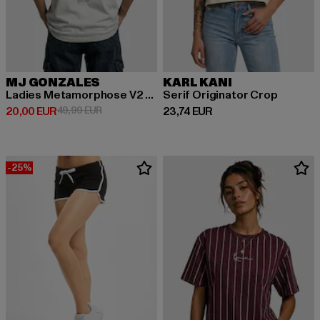
MJ GONZALES
KARL KANI
Ladies Metamorphose V2 x Heavy Oversized
Serif Originator Crop
Derzeitiger Preis: 20,00 EUR
Aktionspreis: 49,99 EUR
Derzeitiger Preis: 23,74 EUR
20,00 EUR
49,99 EUR
23,74 EUR
-25%