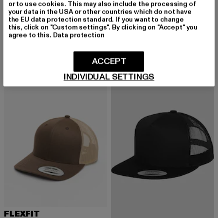
or to use cookies. This may also include the processing of
your data in the USA or other countries which do not have
the EU data protection standard. If you want to change
URBAN CLASSICS
FLEXFIT
this, click on "Custom settings". By clicking on "Accept" you
Extended Shoulder
Classic
agree to this.
Data protection
Derzeitiger Preis: 11,99 EUR
Aktionspreis: 14,99 EUR
Derzeitiger Preis: 14,03 EUR
Aktionspreis: 1
11,99 EUR
14,99 EUR
14,03 EUR
17,99 EUR
ACCEPT
INDIVIDUAL SETTINGS
-50%
-20%
FLEXFIT