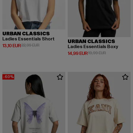
URBAN CLASSICS
Ladies Essentials Short
URBAN CLASSICS
Derzeitiger Preis: 13,10 EUR
Aktionspreis: 22,99 EUR
13,10 EUR
22,99 EUR
Ladies Essentials Boxy
Derzeitiger Preis: 14,99 EUR
Aktionspreis: 
14,99 EUR
19,99 EUR
-60%