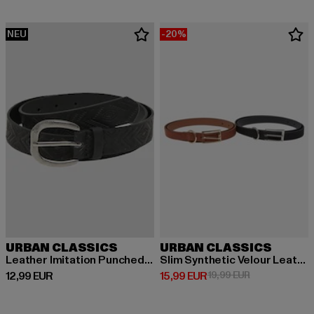
NEU
-20%
URBAN CLASSICS
URBAN CLASSICS
Leather Imitation Punched Pattern
Slim Synthetic Velour Leather Belt 2-Pack
Derzeitiger Preis: 12,99 EUR
Derzeitiger Preis: 15,99 EUR
Aktionspreis: 
12,99 EUR
15,99 EUR
19,99 EUR