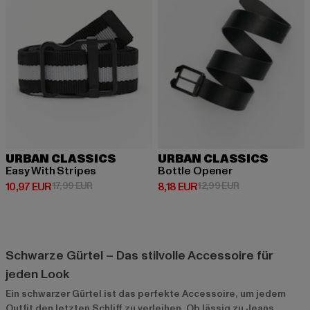
URBAN CLASSICS
URBAN CLASSICS
Easy With Stripes
Bottle Opener
Derzeitiger Preis: 10,97 EUR
Aktionspreis: 17,99 EUR
Derzeitiger Preis: 8,18 EUR
Aktionspreis: 12
10,97 EUR
17,99 EUR
8,18 EUR
12,99 EUR
Schwarze Gürtel – Das stilvolle Accessoire für
jeden Look
Ein schwarzer Gürtel ist das perfekte Accessoire, um jedem
Outfit den letzten Schliff zu verleihen. Ob lässig zu Jeans,