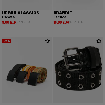
URBAN CLASSICS
BRANDIT
Canvas
Tactical
Derzeitiger Preis: 8,99 EUR
Aktionspreis: 9,99 EUR
Derzeitiger Preis: 16,99 EUR
Aktionspreis: 
8,99 EUR
9,99 EUR
16,99 EUR
19,99 EUR
-24%