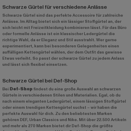
Schwarze Gürtel für verschiedene Anlässe
Schwarze Gürtel sind das perfekte Accessoire für zahlreiche
Anlässe. Im Alltag bietet sich ein lässiger Stoffgürtel an, der
sich leicht mit Freizeitkleidung kombinieren lässt. Für das Büro
oder formelle Anlässe ist ein klassischer Ledergürtel die
richtige Wahl, da er Eleganz und Stil ausstrahlt. Wer gerne
experimentiert, kann bei besonderen Gelegenheiten einen
auffälligen Kettengürtel wählen, der dem Outfit das gewisse
Etwas verleiht. So passt der schwarze Gürtel zu jedem Anlass
und lässt sich flexibel einsetzen.
Schwarze Gürtel bei Def-Shop
Bei
Def-Shop
findest du eine große Auswahl an schwarzen
Gürteln in verschiedenen Stilen und Materialien. Egal, ob du
nach einem eleganten Ledergürtel, einem lässigen Stoffgürtel
oder einem trendigen Kettengürtel suchst – wir haben die
perfekte Auswahl für dich. Zu den beliebtesten Marken
gehören
DEF
,
Urban Classics
und
Nike
. Mit über 22.500 Artikeln
und mehr als 270 Marken bietet dir Def-Shop die größte