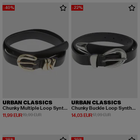
-40%
-22%
URBAN CLASSICS
URBAN CLASSICS
Chunky Multiple Loop Synthetic Leather
Chunky Buckle Loop Synthetic Leather
Derzeitiger Preis: 11,99 EUR
Aktionspreis: 19,99 EUR
Derzeitiger Preis: 14,03 EUR
Aktionspreis: 1
11,99 EUR
19,99 EUR
14,03 EUR
17,99 EUR
-28%
-39%