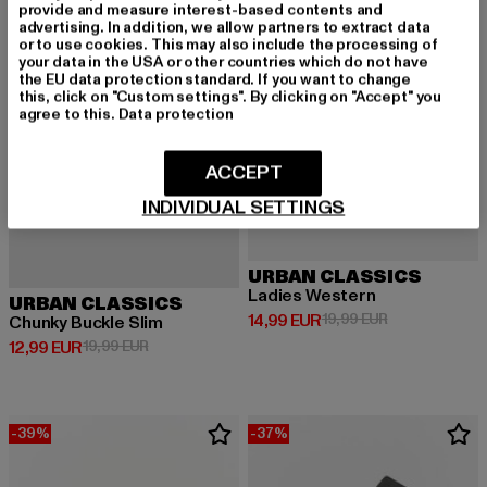
provide and measure interest-based contents and
advertising. In addition, we allow partners to extract data
or to use cookies. This may also include the processing of
your data in the USA or other countries which do not have
the EU data protection standard. If you want to change
this, click on "Custom settings". By clicking on "Accept" you
agree to this.
Data protection
ACCEPT
INDIVIDUAL SETTINGS
URBAN CLASSICS
Ladies Western
URBAN CLASSICS
Derzeitiger Preis: 14,99 EUR
Aktionspreis: 
14,99 EUR
19,99 EUR
Chunky Buckle Slim
Derzeitiger Preis: 12,99 EUR
Aktionspreis: 19,99 EUR
12,99 EUR
19,99 EUR
-39%
-37%