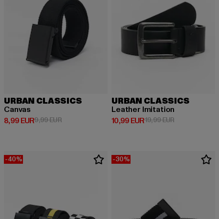
URBAN CLASSICS
URBAN CLASSICS
Canvas
Leather Imitation
Derzeitiger Preis: 8,99 EUR
Aktionspreis: 9,99 EUR
Derzeitiger Preis: 10,99 EUR
Aktionspreis: 
8,99 EUR
9,99 EUR
10,99 EUR
19,99 EUR
-40%
-30%