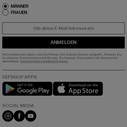
MÄNNER
FRAUEN
E-MAIL
ANMELDEN
Informationen dazu, wie DefShop mit Deinen Daten umgeht, findest Du
in unserer Datenschutzerklärung. Du kannst Dich jederzeit kostenfei
abmelden.
Datenschutzerklärung lesen.
Play market
App store
Instagram
Facebook
YouTube