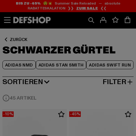
BIS ZU -65%
😲💥 Summer Sale Reloaded — absolute
Zum
Zum
Zum
RABATTESKALATION ❯❯
ZUM SALE
❮❮
Inhalt
Fußzeile
Produktraster
springen
springen
springen
ZURÜCK
SCHWARZER GÜRTEL
ADIDAS NMD
ADIDAS STAN SMITH
ADIDAS SWIFT RUN
SORTIEREN
FILTER
BELIEBTESTE
45 ARTIKEL
-10%
-45%