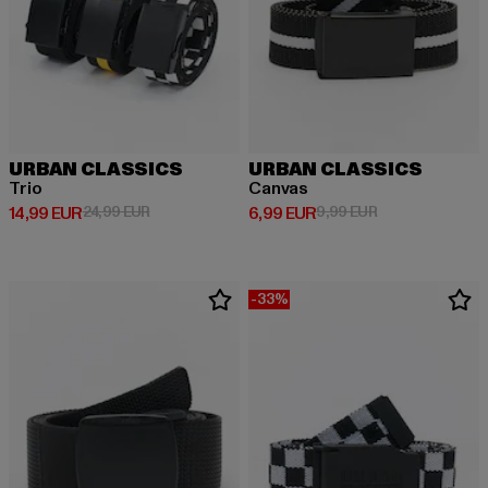
URBAN CLASSICS
URBAN CLASSICS
Trio
Canvas
Derzeitiger Preis: 14,99 EUR
Aktionspreis: 24,99 EUR
Derzeitiger Preis: 6,99 EUR
Aktionspreis: 9,
14,99 EUR
24,99 EUR
6,99 EUR
9,99 EUR
-33%