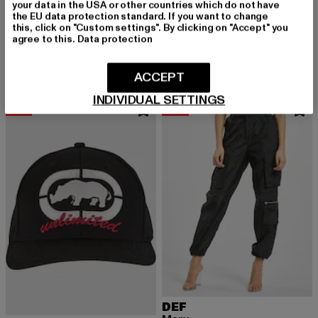
your data in the USA or other countries which do not have
the EU data protection standard. If you want to change
DEF
ROCAWEAR
this, click on "Custom settings". By clicking on "Accept" you
Sachet
ROCAFELLA
agree to this.
Data protection
Derzeitiger Preis: 15,99 EUR
Aktionspreis: 19,99 EUR
15,99 EUR
19,99 EUR
Derzeitiger Preis: 26,99 EUR
Aktionspreis:
26,99 EUR
29,99 EUR
ACCEPT
INDIVIDUAL SETTINGS
-10%
-33%
DEF