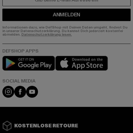
E-MAIL
ANMELDEN
Informationen dazu, wie DefShop mit Deinen Daten umgeht, findest Du
in unserer Datenschutzerklärung. Du kannst Dich jederzeit kostenfei
abmelden.
Datenschutzerklärung lesen.
Play market
App store
Instagram
Facebook
YouTube
KOSTENLOSE RETOURE