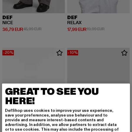
DEF
DEF
NICE
RELAX
Derzeitiger Preis: 36,79 EUR
Aktionspreis: 45,99 EUR
Derzeitiger Preis: 17,99 EUR
Aktionspreis: 1
36,79 EUR
45,99 EUR
17,99 EUR
19,99 EUR
-20%
-10%
GREAT TO SEE YOU
HERE!
DefShop uses cookies to improve your use experience,
save your preferences, analyse use behaviour and to
provide and measure interest-based contents and
advertising. In addition, we allow partners to extract data
or to use cookies. This may also include the processing of