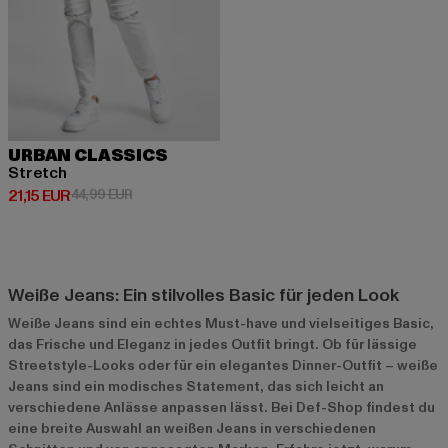
URBAN CLASSICS
Stretch
Derzeitiger Preis: 21,15 EUR
Aktionspreis: 44,99 EUR
21,15 EUR
44,99 EUR
Weiße Jeans: Ein stilvolles Basic für jeden Look
Weiße Jeans sind ein echtes Must-have und vielseitiges Basic,
das Frische und Eleganz in jedes Outfit bringt. Ob für lässige
Streetstyle-Looks oder für ein elegantes Dinner-Outfit – weiße
Jeans sind ein modisches Statement, das sich leicht an
verschiedene Anlässe anpassen lässt. Bei Def-Shop findest du
eine breite Auswahl an weißen Jeans in verschiedenen