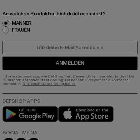
An welchen Produkten bist du interessiert?
MÄNNER
FRAUEN
E-MAIL
ANMELDEN
Informationen dazu, wie DefShop mit Deinen Daten umgeht, findest Du
in unserer Datenschutzerklärung. Du kannst Dich jederzeit kostenfei
abmelden.
Datenschutzerklärung lesen.
Play market
App store