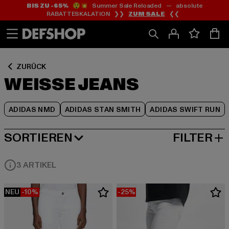
BIS ZU -65%
😲💥 Summer Sale Reloaded — absolute
Zum
Zum
Zum
RABATTESKALATION ❯❯
ZUM SALE
❮❮
Inhalt
Fußzeile
Produktraster
springen
springen
springen
ZURÜCK
WEISSE JEANS
ADIDAS NMD
ADIDAS STAN SMITH
ADIDAS SWIFT RUN
SORTIEREN
FILTER
BELIEBTESTE
3 ARTIKEL
NEU
-10%
-25%