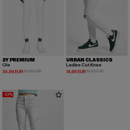
2Y PREMIUM
URBAN CLASSICS
Ole
Ladies Cut Knee
Derzeitiger Preis: 35,99 EUR
Aktionspreis: 39,99 EUR
Derzeitiger Preis: 14,99 EUR
Aktionspreis: 
35,99 EUR
39,99 EUR
14,99 EUR
19,99 EUR
-53%