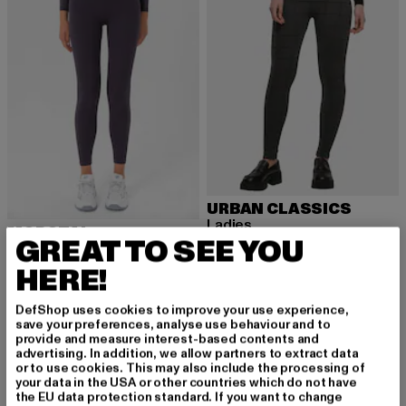
URBAN CLASSICS
Ladies
MOROTAI
GREAT TO SEE YOU
Derzeitiger Preis: 17,07 EUR
Aktionspreis: 2
17,07 EUR
27,99 EUR
Morotai Naikan Seamless Tights
Derzeitiger Preis: 42,69 EUR
Aktionspreis: 69,99 EUR
42,69 EUR
69,99 EUR
HERE!
DefShop uses cookies to improve your use experience,
save your preferences, analyse use behaviour and to
provide and measure interest-based contents and
advertising. In addition, we allow partners to extract data
Graue Leggings: Der perfekte Mix aus Komfort und
or to use cookies. This may also include the processing of
Style
your data in the USA or other countries which do not have
the EU data protection standard. If you want to change