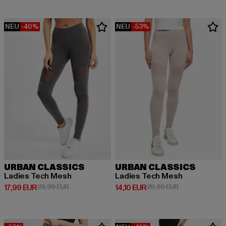
NEU
-40%
NEU
-53%
URBAN CLASSICS
URBAN CLASSICS
Ladies Tech Mesh
Ladies Tech Mesh
Derzeitiger Preis: 17,99 EUR
Aktionspreis: 29,99 EUR
Derzeitiger Preis: 14,10 EUR
Aktionspreis: 
17,99 EUR
29,99 EUR
14,10 EUR
29,99 EUR