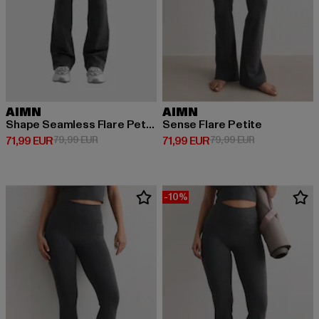
AIMN
AIMN
Shape Seamless Flare Petite
Sense Flare Petite
Derzeitiger Preis: 71,99 EUR
Aktionspreis: 79,99 EUR
Derzeitiger Preis: 71,99 EUR
Aktionspreis: 
71,99 EUR
79,99 EUR
71,99 EUR
79,99 EUR
-10%