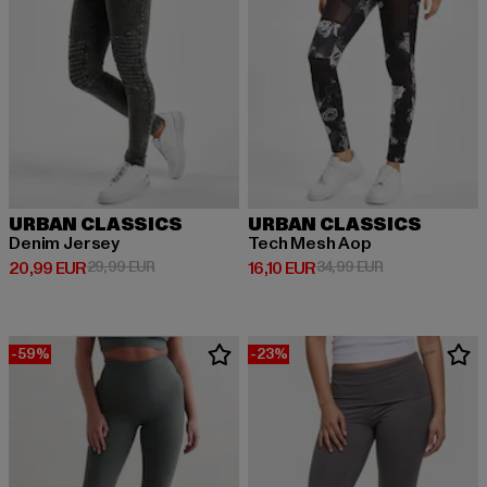
URBAN CLASSICS
URBAN CLASSICS
Denim Jersey
Tech Mesh Aop
Derzeitiger Preis: 20,99 EUR
Aktionspreis: 29,99 EUR
Derzeitiger Preis: 16,10 EUR
Aktionspreis: 3
20,99 EUR
29,99 EUR
16,10 EUR
34,99 EUR
-59%
-23%