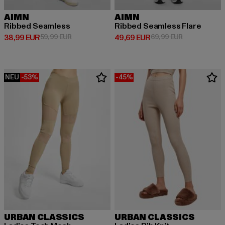
AIMN
AIMN
Ribbed Seamless
Ribbed Seamless Flare
Derzeitiger Preis: 38,99 EUR
Aktionspreis: 59,99 EUR
Derzeitiger Preis: 49,69 EUR
Aktionspreis:
38,99 EUR
59,99 EUR
49,69 EUR
69,99 EUR
NEU
-53%
-45%
URBAN CLASSICS
URBAN CLASSICS