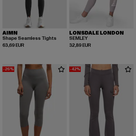
AIMN
LONSDALE LONDON
Shape Seamless Tights
SEMLEY
Derzeitiger Preis: 63,69 EUR
Derzeitiger Preis: 32,89 EUR
63,69 EUR
32,89 EUR
-26%
-42%