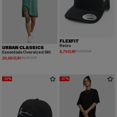
FLEXFIT
Retro
URBAN CLASSICS
Derzeitiger Preis: 8,79 EUR
Aktionspreis: 1
8,79 EUR
10,99 EUR
Essentials Oversized Slit
Derzeitiger Preis: 20,99 EUR
Aktionspreis: 34,99 EUR
20,99 EUR
34,99 EUR
-32%
-37%