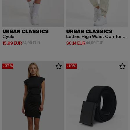
URBAN CLASSICS
URBAN CLASSICS
Cycle
Ladies High Waist Comfort Jogging
Derzeitiger Preis: 15,99 EUR
Aktionspreis: 24,99 EUR
Derzeitiger Preis: 30,14 EUR
Aktionspreis: 
15,99 EUR
24,99 EUR
30,14 EUR
44,99 EUR
-37%
-10%