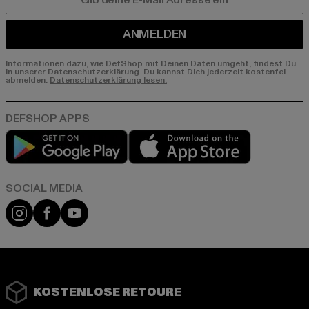
E-MAIL
ANMELDEN
Informationen dazu, wie DefShop mit Deinen Daten umgeht, findest Du
in unserer Datenschutzerklärung. Du kannst Dich jederzeit kostenfei
abmelden.
Datenschutzerklärung lesen.
Play market
App store
Instagram
Facebook
YouTube
KOSTENLOSE RETOURE