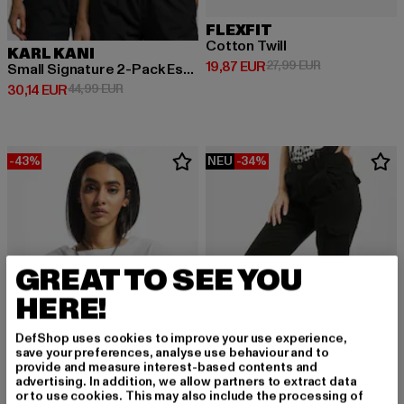
FLEXFIT
Cotton Twill
KARL KANI
Derzeitiger Preis: 19,87 EUR
Aktionspreis: 
19,87 EUR
27,99 EUR
Small Signature 2-Pack Essential Racer
Derzeitiger Preis: 30,14 EUR
Aktionspreis: 44,99 EUR
30,14 EUR
44,99 EUR
-43%
NEU
-34%
GREAT TO SEE YOU
HERE!
DefShop uses cookies to improve your use experience,
save your preferences, analyse use behaviour and to
provide and measure interest-based contents and
advertising. In addition, we allow partners to extract data
or to use cookies. This may also include the processing of