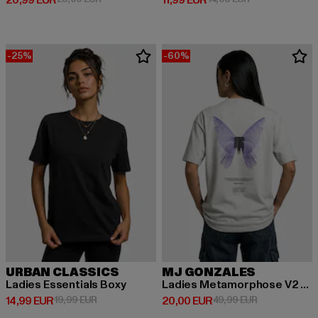
20,99 EUR
11,99 EUR
-25%
-60%
URBAN CLASSICS
MJ GONZALES
Ladies Essentials Boxy
Ladies Metamorphose V2 x Heavy Oversized
Derzeitiger Preis: 14,99 EUR
Aktionspreis: 19,99 EUR
Derzeitiger Preis: 20,00 EUR
Aktionspreis:
14,99 EUR
19,99 EUR
20,00 EUR
49,99 EUR