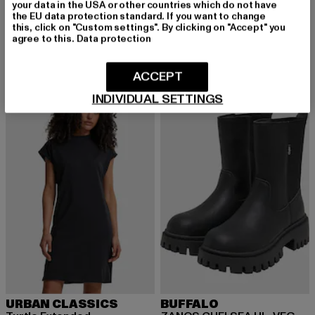
your data in the USA or other countries which do not have
URBAN CLASSICS
URBAN CLASSICS
the EU data protection standard. If you want to change
Ladies Essentials Short
Ladies High Waist Cargo
this, click on "Custom settings". By clicking on "Accept" you
Derzeitiger Preis: 13,10 EUR
Aktionspreis: 22,99 EUR
Derzeitiger Preis: 32,99 EUR
Aktionspreis:
13,10 EUR
22,99 EUR
32,99 EUR
49,99 EUR
agree to this.
Data protection
ACCEPT
-53%
-47%
INDIVIDUAL SETTINGS
URBAN CLASSICS
BUFFALO