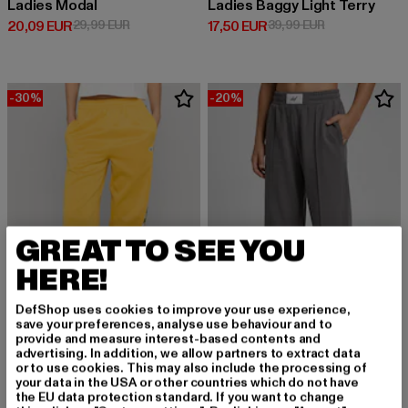
Ladies Modal
Ladies Baggy Light Terry
Derzeitiger Preis: 20,09 EUR
Aktionspreis: 29,99 EUR
Derzeitiger Preis: 17,50 EUR
Aktionspreis: 
20,09 EUR
29,99 EUR
17,50 EUR
39,99 EUR
-30%
-20%
GREAT TO SEE YOU
HERE!
DefShop uses cookies to improve your use experience,
save your preferences, analyse use behaviour and to
provide and measure interest-based contents and
advertising. In addition, we allow partners to extract data
or to use cookies. This may also include the processing of
HUMMEL
DEF
your data in the USA or other countries which do not have
Baggy Logotape
NICE
the EU data protection standard. If you want to change