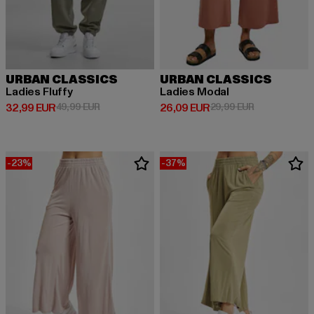
URBAN CLASSICS
URBAN CLASSICS
Ladies Fluffy
Ladies Modal
Derzeitiger Preis: 32,99 EUR
Aktionspreis: 49,99 EUR
Derzeitiger Preis: 26,09 EUR
Aktionspreis:
32,99 EUR
49,99 EUR
26,09 EUR
29,99 EUR
-23%
-37%