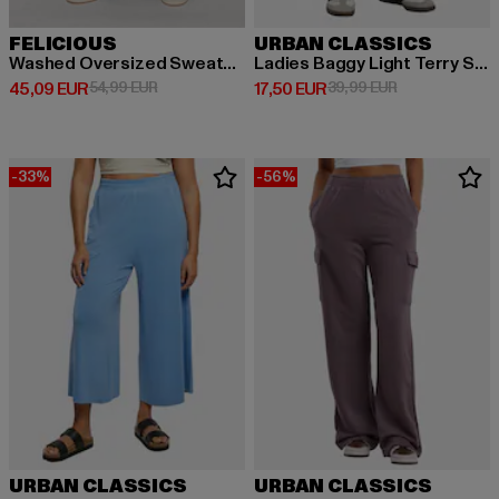
FELICIOUS
URBAN CLASSICS
Washed Oversized Sweatpants
Ladies Baggy Light Terry Sweat Pants
Derzeitiger Preis: 45,09 EUR
Aktionspreis: 54,99 EUR
Derzeitiger Preis: 17,50 EUR
Aktionspreis: 
45,09 EUR
54,99 EUR
17,50 EUR
39,99 EUR
-33%
-56%
URBAN CLASSICS
URBAN CLASSICS