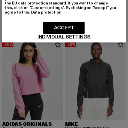
the EU data protection standard. If you want to change
NIKE
this, click on "Custom settings". By clicking on "Accept" you
Wash
NIKE
agree to this.
Data protection
Derzeitiger Preis: 20,00 EUR
Aktionspreis:
20,00 EUR
39,99 EUR
Air Zoom Alpha
Derzeitiger Preis: ab 64,35 EUR
Aktionspreis: 139,90 EUR
ab
64,35 EUR
139,90 EUR
ACCEPT
INDIVIDUAL SETTINGS
-59%
-52%
ADIDAS ORIGINALS
NIKE