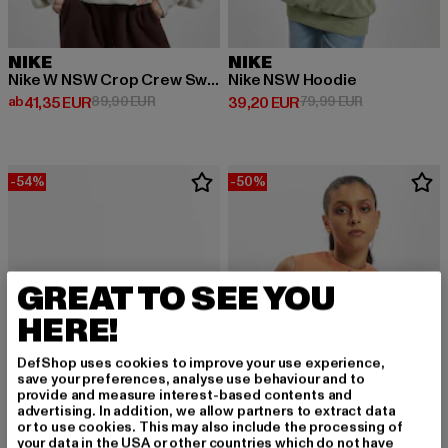
NIKE
NIKE
Nike W NSW Crop Crew Sweater
Nike NSW Hoodie
Derzeitiger Preis: ab 41,35 EUR
Aktionspreis: 89,90 EUR
Derzeitiger Preis: 39,20 EUR
Aktionspreis:
ab
41,35 EUR
89,90 EUR
39,20 EUR
79,99 EUR
-54%
-50%
GREAT TO SEE YOU
HERE!
DefShop uses cookies to improve your use experience,
save your preferences, analyse use behaviour and to
provide and measure interest-based contents and
advertising. In addition, we allow partners to extract data
or to use cookies. This may also include the processing of
your data in the USA or other countries which do not have