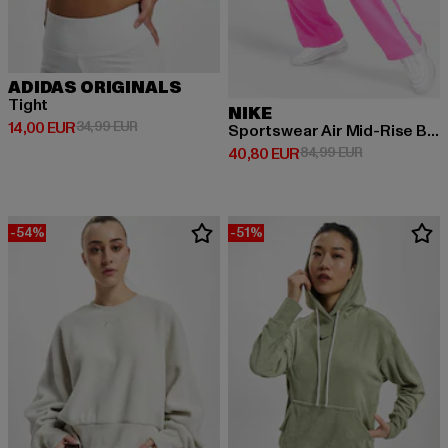
ADIDAS ORIGINALS
Tight
NIKE
Derzeitiger Preis: 14,00 EUR
Aktionspreis: 34,99 EUR
14,00 EUR
34,99 EUR
Sportswear Air Mid-Rise Breakaway Pants
Derzeitiger Preis: 40,80 EUR
Aktionspreis:
40,80 EUR
84,99 EUR
-54%
-51%