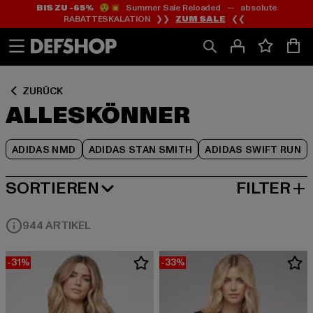
BIS ZU -65%
😲💥 Summer Sale Reloaded — absolute
Zum
Zum
Zum
RABATTESKALATION ❯❯
ZUM SALE
❮❮
Inhalt
Fußzeile
Produktraster
springen
springen
springen
ZURÜCK
ALLESKÖNNER
ADIDAS NMD
ADIDAS STAN SMITH
ADIDAS SWIFT RUN
SORTIEREN
FILTER
BELIEBTESTE
944 ARTIKEL
-31%
-33%