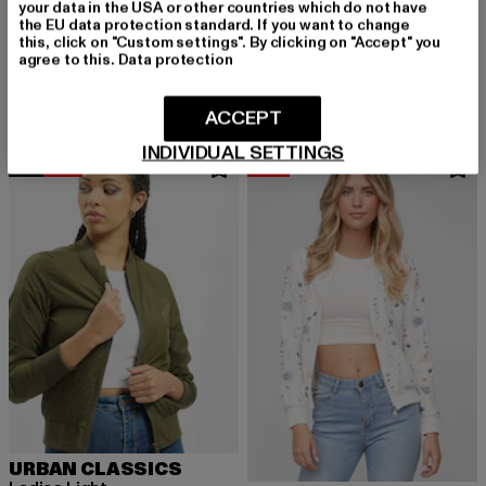
your data in the USA or other countries which do not have
URBAN CLASSICS
the EU data protection standard. If you want to change
Ladies Cropped Heavy Hoody
CLOUD5IVE
this, click on "Custom settings". By clicking on "Accept" you
Derzeitiger Preis: 47,19 EUR
Aktionspreis: 
47,19 EUR
79,99 EUR
Flower
agree to this.
Data protection
Derzeitiger Preis: 22,10 EUR
Aktionspreis: 32,99 EUR
22,10 EUR
32,99 EUR
ACCEPT
INDIVIDUAL SETTINGS
NEU
-15%
-30%
URBAN CLASSICS