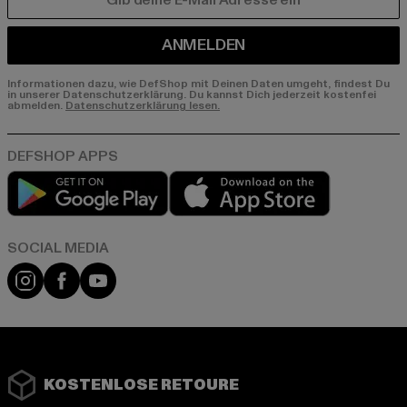
E-MAIL
ANMELDEN
Informationen dazu, wie DefShop mit Deinen Daten umgeht, findest Du
in unserer Datenschutzerklärung. Du kannst Dich jederzeit kostenfei
abmelden.
Datenschutzerklärung lesen.
Play market
App store
Instagram
Facebook
YouTube
KOSTENLOSE RETOURE