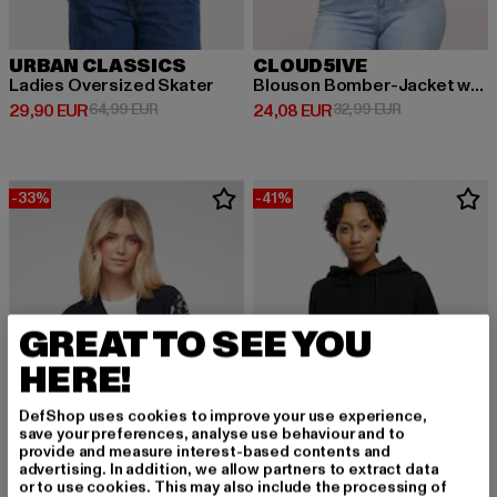
URBAN CLASSICS
CLOUD5IVE
Ladies Oversized Skater
Blouson Bomber-Jacket with zebra print
Derzeitiger Preis: 29,90 EUR
Aktionspreis: 64,99 EUR
Derzeitiger Preis: 24,08 EUR
Aktionspreis:
29,90 EUR
64,99 EUR
24,08 EUR
32,99 EUR
-33%
-41%
GREAT TO SEE YOU
HERE!
DefShop uses cookies to improve your use experience,
save your preferences, analyse use behaviour and to
provide and measure interest-based contents and
advertising. In addition, we allow partners to extract data
or to use cookies. This may also include the processing of