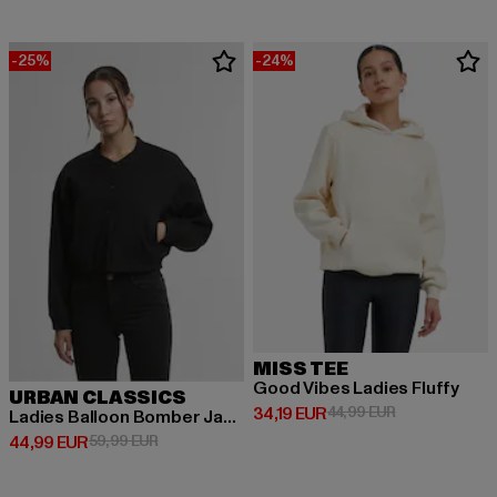
-25%
-24%
MISS TEE
Good Vibes Ladies Fluffy
URBAN CLASSICS
Derzeitiger Preis: 34,19 EUR
Aktionspreis: 
34,19 EUR
44,99 EUR
Ladies Balloon Bomber Jacket
Derzeitiger Preis: 44,99 EUR
Aktionspreis: 59,99 EUR
44,99 EUR
59,99 EUR