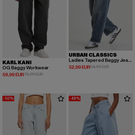
URBAN CLASSICS
Ladies Tapered Baggy Jeans
KARL KANI
Derzeitiger Preis: 32,99 EUR
Aktionspreis:
32,99 EUR
54,99 EUR
OG Baggy Workwear
Derzeitiger Preis: 59,99 EUR
Aktionspreis: 79,99 EUR
59,99 EUR
79,99 EUR
-50%
-48%