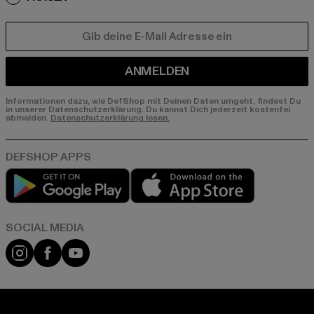
E-MAIL
ANMELDEN
Informationen dazu, wie DefShop mit Deinen Daten umgeht, findest Du
in unserer Datenschutzerklärung. Du kannst Dich jederzeit kostenfei
abmelden.
Datenschutzerklärung lesen.
Play market
App store
Instagram
Facebook
YouTube