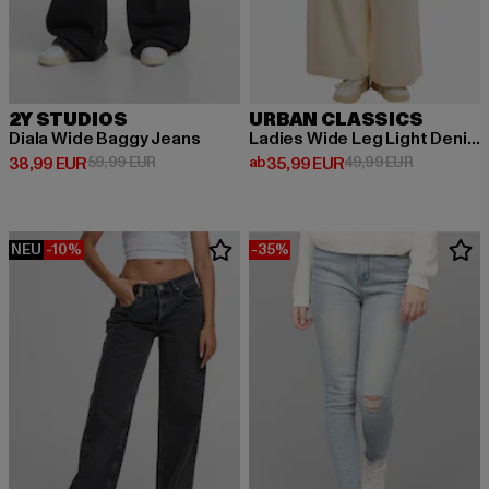
2Y STUDIOS
URBAN CLASSICS
Diala Wide Baggy Jeans
Ladies Wide Leg Light Denim Pants
Derzeitiger Preis: 38,99 EUR
Aktionspreis: 59,99 EUR
Derzeitiger Preis: ab 35,99 EUR
Aktionsprei
38,99 EUR
59,99 EUR
ab
35,99 EUR
49,99 EUR
NEU
-10%
-35%