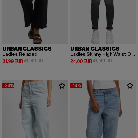
URBAN CLASSICS
URBAN CLASSICS
Ladies Relaxed
Ladies Skinny High Waist Open Hem Jeans
Derzeitiger Preis: 31,99 EUR
Aktionspreis: 49,99 EUR
Derzeitiger Preis: 24,00 EUR
Aktionspreis:
31,99 EUR
49,99 EUR
24,00 EUR
49,99 EUR
-26%
-16%