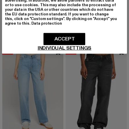
advertising. In addition, we allow partners to extract data
or to use cookies. This may also include the processing of
your data in the USA or other countries which do not have
the EU data protection standard. If you want to change
KARL KANI
2Y STUDIOS
this, click on "Custom settings". By clicking on "Accept" you
OG Five Pocket
Teya Low Waist Basic Jeans
agree to this.
Data protection
Derzeitiger Preis: 65,59 EUR
Aktionspreis: 79,99 EUR
Derzeitiger Preis: 38,99 EUR
Aktionspreis:
65,59 EUR
79,99 EUR
38,99 EUR
49,99 EUR
ACCEPT
INDIVIDUAL SETTINGS
-18%
-16%