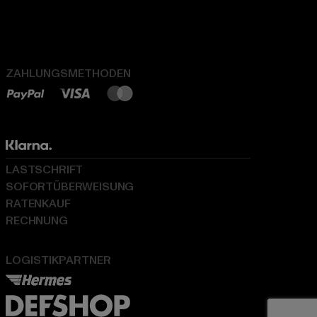
ZAHLUNGSMETHODEN
LASTSCHRIFT
SOFORTÜBERWEISUNG
RATENKAUF
RECHNUNG
LOGISTIKPARTNER