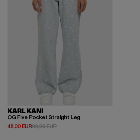
KARL KANI
OG Five Pocket Straight Leg
Derzeitiger Preis: 48,00 EUR
Aktionspreis: 99,99 EUR
48,00 EUR
99,99 EUR