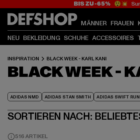
BIS ZU -65%
😲💥 Sum
MÄNNER
FRAUEN
NEU
BEKLEIDUNG
SCHUHE
ACCESSOIRES
INSPIRATION
BLACK WEEK - KARL KANI
BLACK WEEK - K
ADIDAS NMD
ADIDAS STAN SMITH
ADIDAS SWIFT RUN
SORTIEREN NACH:
BELIEBTE
516 ARTIKEL