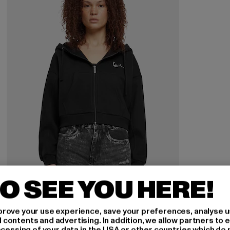
O SEE YOU HERE!
KARL KANI
rove your use experience, save your preferences, analyse u
Small Signature Essential Crop
ontents and advertising. In addition, we allow partners to e
ocessing of your data in the USA or other countries which do 