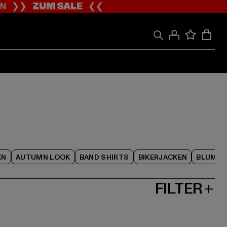
ION ❯❯
ZUM SALE
❮❮
EN
AUTUMN LOOK
BAND SHIRTS
BIKERJACKEN
BLUME
FILTER