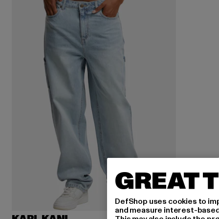
GREAT T
DefShop uses cookies to imp
and measure interest-based c
This may also include the pr