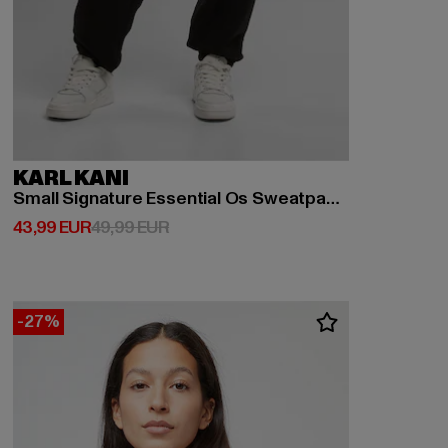
KARL KANI
Small Signature Essential Os Sweatpants
Derzeitiger Preis: 43,99 EUR
Aktionspreis: 49,99 EUR
43,99 EUR
49,99 EUR
-27%