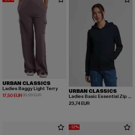
URBAN CLASSICS
Ladies Baggy Light Terry
URBAN CLASSICS
Derzeitiger Preis: 17,50 EUR
Aktionspreis: 39,99 EUR
17,50 EUR
39,99 EUR
Ladies Basic Essential Zip Hoody
Derzeitiger Preis: 23,74 EUR
23,74 EUR
-12%