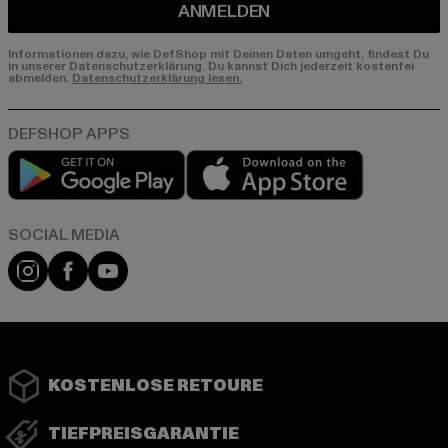
ANMELDEN
Informationen dazu, wie DefShop mit Deinen Daten umgeht, findest Du
in unserer Datenschutzerklärung. Du kannst Dich jederzeit kostenfei
abmelden.
Datenschutzerklärung lesen.
Play market
App store
Instagram
Facebook
YouTube
KOSTENLOSE RETOURE
TIEFPREISGARANTIE