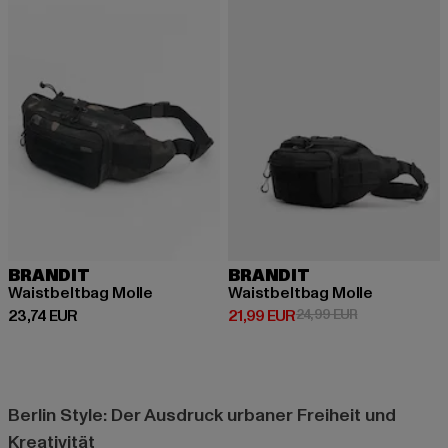
BRANDIT
BRANDIT
Waistbeltbag Molle
Waistbeltbag Molle
Derzeitiger Preis: 23,74 EUR
Derzeitiger Preis: 21,99 EUR
Aktionspreis: 
23,74 EUR
21,99 EUR
24,99 EUR
Berlin Style: Der Ausdruck urbaner Freiheit und
Kreativität