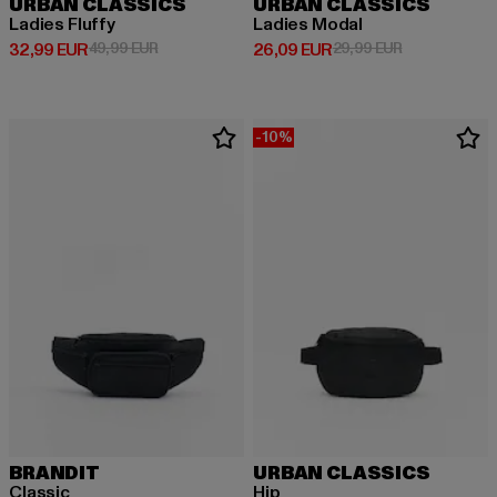
URBAN CLASSICS
URBAN CLASSICS
Ladies Fluffy
Ladies Modal
Derzeitiger Preis: 32,99 EUR
Aktionspreis: 49,99 EUR
Derzeitiger Preis: 26,09 EUR
Aktionspreis:
32,99 EUR
49,99 EUR
26,09 EUR
29,99 EUR
-10%
BRANDIT
URBAN CLASSICS
Classic
Hip