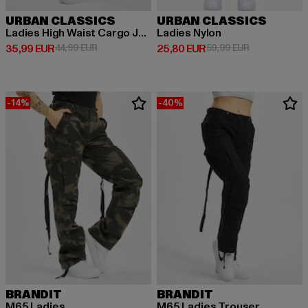
URBAN CLASSICS
URBAN CLASSICS
Ladies High Waist Cargo Jogging
Ladies Nylon
Derzeitiger Preis: 35,99 EUR
Aktionspreis: 44,99 EUR
Derzeitiger Preis: 25,80 EUR
Aktionspreis:
35,99 EUR
44,99 EUR
25,80 EUR
59,99 EUR
-14%
-40%
BRANDIT
BRANDIT
M65 Ladies
M65 Ladies Trouser