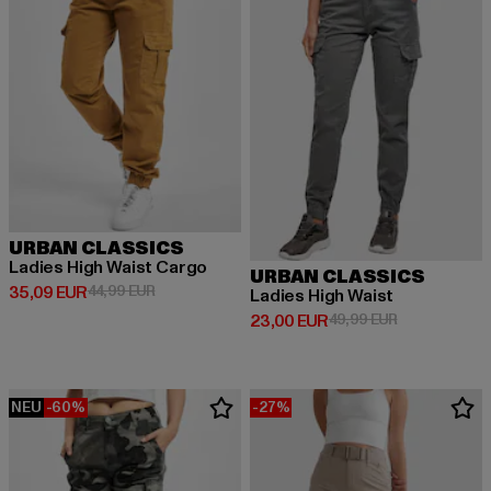
URBAN CLASSICS
Ladies High Waist Cargo
URBAN CLASSICS
Derzeitiger Preis: 35,09 EUR
Aktionspreis: 44,99 EUR
35,09 EUR
44,99 EUR
Ladies High Waist
Derzeitiger Preis: 23,00 EUR
Aktionspreis:
23,00 EUR
49,99 EUR
NEU
-60%
-27%