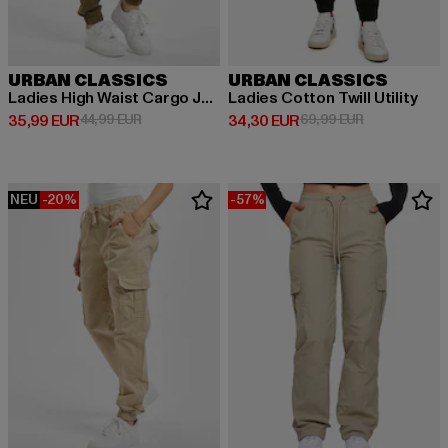
URBAN CLASSICS
URBAN CLASSICS
Ladies High Waist Cargo Jogging
Ladies Cotton Twill Utility
Derzeitiger Preis: 35,99 EUR
Aktionspreis: 44,99 EUR
Derzeitiger Preis: 34,30 EUR
Aktionspreis:
35,99 EUR
44,99 EUR
34,30 EUR
69,99 EUR
NEU
-20%
-57%