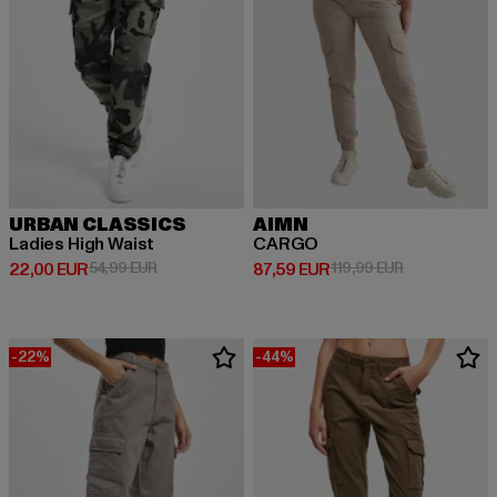
URBAN CLASSICS
AIMN
Ladies High Waist
CARGO
Derzeitiger Preis: 22,00 EUR
Aktionspreis: 54,99 EUR
Derzeitiger Preis: 87,59 EUR
Aktionspreis:
22,00 EUR
54,99 EUR
87,59 EUR
119,99 EUR
-22%
-44%