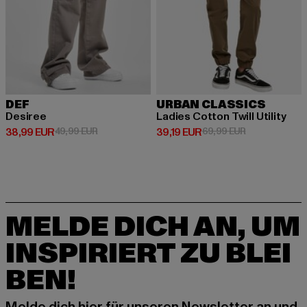
DEF
URBAN CLASSICS
Desiree
Ladies Cotton Twill Utility
Derzeitiger Preis: 38,99 EUR
Aktionspreis: 49,99 EUR
Derzeitiger Preis: 39,19 EUR
Aktionspreis: 
38,99 EUR
49,99 EUR
39,19 EUR
69,99 EUR
MELDE DICH AN, UM
INSPIRIERT ZU BLEI
BEN!