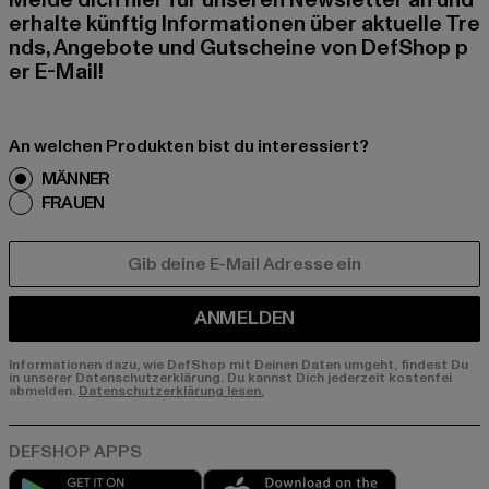
Melde dich hier für unseren Newsletter an und
erhalte künftig Informationen über aktuelle Tre
nds, Angebote und Gutscheine von DefShop p
er E-Mail!
An welchen Produkten bist du interessiert?
MÄNNER
FRAUEN
E-MAIL
ANMELDEN
Informationen dazu, wie DefShop mit Deinen Daten umgeht, findest Du
in unserer Datenschutzerklärung. Du kannst Dich jederzeit kostenfei
abmelden.
Datenschutzerklärung lesen.
Play market
App store