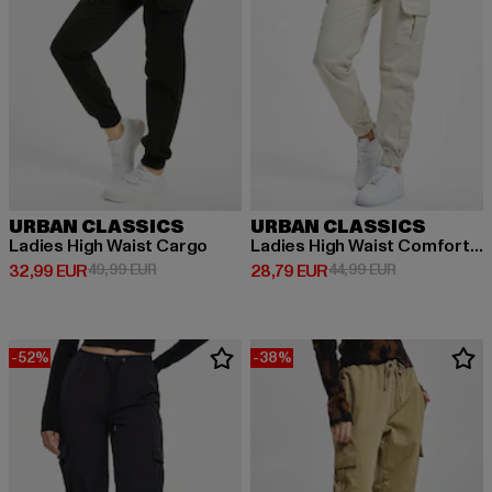
URBAN CLASSICS
URBAN CLASSICS
Ladies High Waist Cargo
Ladies High Waist Comfort Jogging
Derzeitiger Preis: 32,99 EUR
Aktionspreis: 49,99 EUR
Derzeitiger Preis: 28,79 EUR
Aktionspreis:
32,99 EUR
49,99 EUR
28,79 EUR
44,99 EUR
-52%
-38%