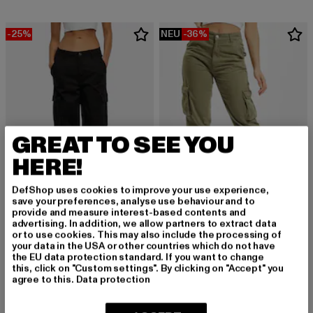
-25%
NEU
-36%
GREAT TO SEE YOU
HERE!
DefShop uses cookies to improve your use experience,
save your preferences, analyse use behaviour and to
provide and measure interest-based contents and
advertising. In addition, we allow partners to extract data
URBAN CLASSICS
DEF
or to use cookies. This may also include the processing of
High Waist Wide Leg Twill
Ruby
your data in the USA or other countries which do not have
Derzeitiger Preis: 44,99 EUR
Aktionspreis: 59,99 EUR
Derzeitiger Preis: 31,99 EUR
Aktionspreis: 
44,99 EUR
59,99 EUR
31,99 EUR
49,99 EUR
the EU data protection standard. If you want to change
this, click on "Custom settings". By clicking on "Accept" you
agree to this.
Data protection
NEU
-20%
-46%