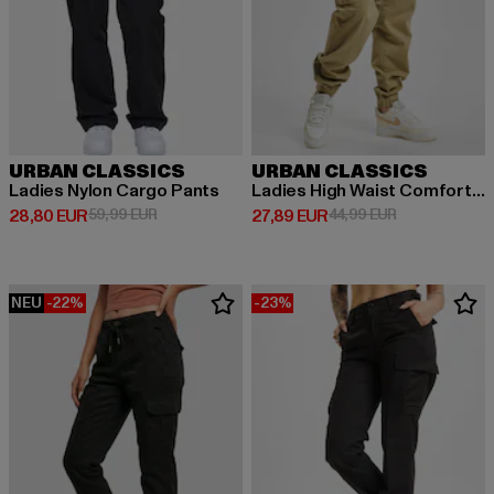
URBAN CLASSICS
URBAN CLASSICS
Ladies Nylon Cargo Pants
Ladies High Waist Comfort Jogging
Derzeitiger Preis: 28,80 EUR
Aktionspreis: 59,99 EUR
Derzeitiger Preis: 27,89 EUR
Aktionspreis: 
28,80 EUR
59,99 EUR
27,89 EUR
44,99 EUR
NEU
-22%
-23%