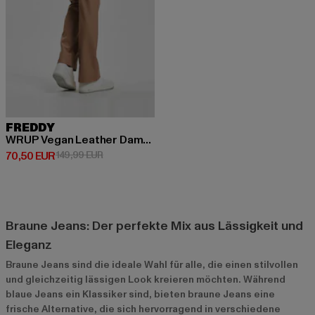
FREDDY
WRUP Vegan Leather Damen Push Up High Waist Cropped Wide Leg
Derzeitiger Preis: 70,50 EUR
Aktionspreis: 149,99 EUR
70,50 EUR
149,99 EUR
Braune Jeans: Der perfekte Mix aus Lässigkeit und
Eleganz
Braune Jeans sind die ideale Wahl für alle, die einen stilvollen
und gleichzeitig lässigen Look kreieren möchten. Während
blaue Jeans ein Klassiker sind, bieten braune Jeans eine
frische Alternative, die sich hervorragend in verschiedene