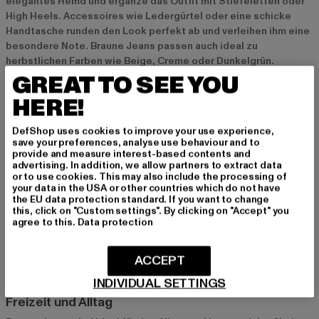
elegantes Hemd und ergänze das Outfit mit Stiefeletten oder
High Heels. Accessoires wie Ledergürtel oder eine schicke
Handtasche runden den Look perfekt ab und verleihen ihm eine
besondere Note. Braune Jeans passen auch ideal zu
herbstlichen Farben wie Beige, Creme oder Dunkelgrün.
GREAT TO SEE YOU
Aktuelle Trends bei braunen Jeans
HERE!
Im Jahr 2024 sind verschiedene Stile von braunen Jeans
DefShop uses cookies to improve your use experience,
besonders angesagt. Hoch im Kurs stehen Modelle mit Raw-
save your preferences, analyse use behaviour and to
Edge-Säumen oder ausgefransten Kanten, die einen lässigen
provide and measure interest-based contents and
advertising. In addition, we allow partners to extract data
und dennoch modernen Look kreieren. Nachhaltigkeit spielt
or to use cookies. This may also include the processing of
ebenfalls eine große Rolle, weshalb immer mehr Marken auf
your data in the USA or other countries which do not have
umweltfreundliche Materialien setzen und Jeans aus Bio-
the EU data protection standard. If you want to change
Baumwolle oder recycelten Stoffen anbieten. Dunkle Brauntöne
this, click on "Custom settings". By clicking on "Accept" you
agree to this.
Data protection
und erdige Farben passen perfekt in den aktuellen Trend zu
natürlichen und minimalistischen Outfits.
ACCEPT
Braune Jeans für verschiedene Anlässe
INDIVIDUAL SETTINGS
Freizeit und Alltag