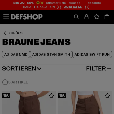
BIS ZU -65%
😲💥 Summer Sale Reloaded — absolute
Zum
Zum
Zum
RABATTESKALATION ❯❯
ZUM SALE
❮❮
Inhalt
Fußzeile
Produktraster
springen
springen
springen
ZURÜCK
BRAUNE JEANS
ADIDAS NMD
ADIDAS STAN SMITH
ADIDAS SWIFT RUN
SORTIEREN
FILTER
BELIEBTESTE
5 ARTIKEL
NEU
NEU