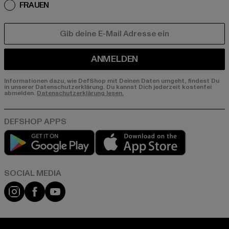
FRAUEN
E-MAIL
ANMELDEN
Informationen dazu, wie DefShop mit Deinen Daten umgeht, findest Du
in unserer Datenschutzerklärung. Du kannst Dich jederzeit kostenfei
abmelden.
Datenschutzerklärung lesen.
Play market
App store
Instagram
Facebook
YouTube