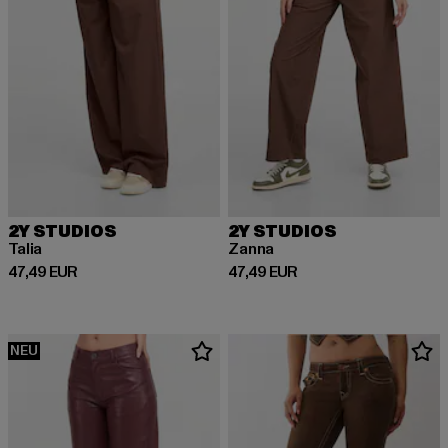
2Y STUDIOS
2Y STUDIOS
Talia
Zanna
Derzeitiger Preis: 47,49 EUR
Derzeitiger Preis: 47,49 EUR
47,49 EUR
47,49 EUR
NEU