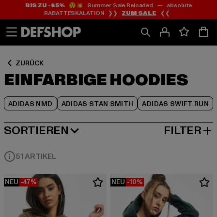
BIS ZU -65%
😲💥 Summer Sale Reloaded — absolute
Zum
Zum
Zum
RABATTESKALATION ❯❯
ZUM SALE
❮❮
Inhalt
Fußzeile
Produktraster
springen
springen
springen
ZURÜCK
EINFARBIGE HOODIES
ADIDAS NMD
ADIDAS STAN SMITH
ADIDAS SWIFT RUN
SORTIEREN
FILTER
BELIEBTESTE
51 ARTIKEL
NEU
-47%
NEU
-10%