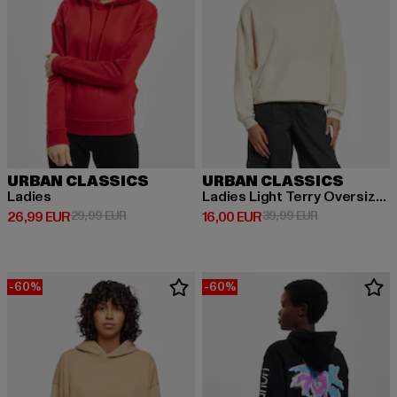
URBAN CLASSICS
URBAN CLASSICS
Ladies
Ladies Light Terry Oversized
Derzeitiger Preis: 26,99 EUR
Aktionspreis: 29,99 EUR
Derzeitiger Preis: 16,00 EUR
Aktionspreis: 
26,99 EUR
29,99 EUR
16,00 EUR
39,99 EUR
-60%
-60%