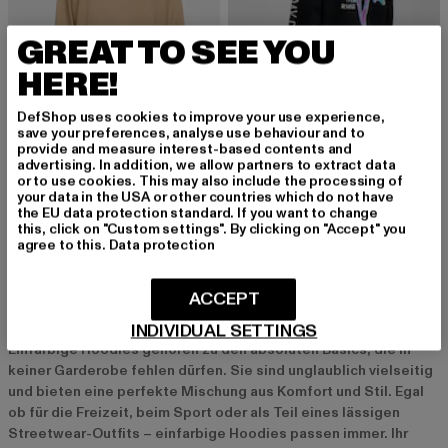
GREAT TO SEE YOU
HERE!
DefShop uses cookies to improve your use experience,
save your preferences, analyse use behaviour and to
provide and measure interest-based contents and
URBAN CLASSICS
JUST RHYSE
advertising. In addition, we allow partners to extract data
Ladies Light Terry Oversized
Holiday Division
or to use cookies. This may also include the processing of
Derzeitiger Preis: 16,00 EUR
Aktionspreis: 39,99 EUR
Derzeitiger Preis: 20,00 EUR
Aktionspreis:
16,00 EUR
39,99 EUR
20,00 EUR
49,99 EUR
your data in the USA or other countries which do not have
the EU data protection standard. If you want to change
this, click on "Custom settings". By clicking on "Accept" you
agree to this.
Data protection
Einfarbige Hoodies: Der perfekte Allrounder für
ACCEPT
jeden Tag
INDIVIDUAL SETTINGS
Einfarbige Hoodies gehören zu den absoluten Basics, die in
keiner Garderobe fehlen dürfen. Sie sind unglaublich vielseitig
und bieten eine perfekte Mischung aus Komfort und Stil. Egal
ob für die Freizeit, beim Sport oder als Teil eines lässigen
Streetwear-Outfits – einfarbige Hoodies passen immer. Ihr