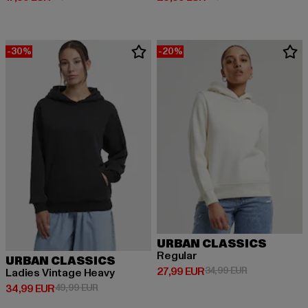
-30%
-20%
URBAN CLASSICS
Regular
URBAN CLASSICS
Derzeitiger Preis: 27,99 EUR
Aktionspreis: 
27,99 EUR
34,99 EUR
Ladies Vintage Heavy
Derzeitiger Preis: 34,99 EUR
Aktionspreis: 49,99 EUR
34,99 EUR
49,99 EUR