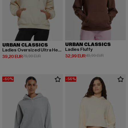
URBAN CLASSICS
URBAN CLASSICS
Ladies Fluffy
Ladies Oversized Ultra Heavy
Derzeitiger Preis: 32,99 EUR
Aktionspreis:
32,99 EUR
49,99 EUR
Derzeitiger Preis: 39,20 EUR
Aktionspreis: 79,99 EUR
39,20 EUR
79,99 EUR
-60%
-56%