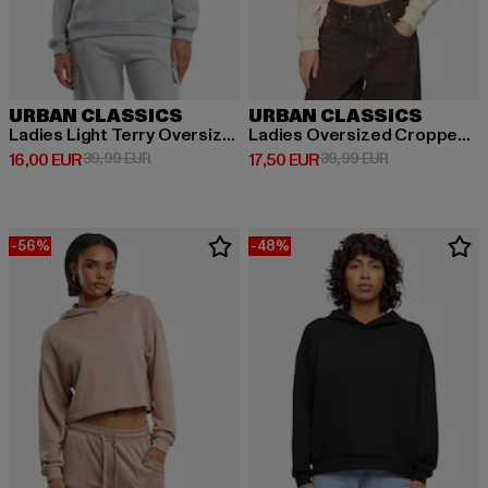
URBAN CLASSICS
URBAN CLASSICS
Ladies Light Terry Oversized
Ladies Oversized Cropped Light Terry
Derzeitiger Preis: 16,00 EUR
Aktionspreis: 39,99 EUR
Derzeitiger Preis: 17,50 EUR
Aktionspreis: 
16,00 EUR
39,99 EUR
17,50 EUR
39,99 EUR
-56%
-48%