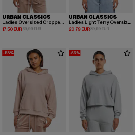
URBAN CLASSICS
URBAN CLASSICS
Ladies Oversized Cropped Light Terry
Ladies Light Terry Oversized
Derzeitiger Preis: 17,50 EUR
Aktionspreis: 39,99 EUR
Derzeitiger Preis: 20,79 EUR
Aktionspreis:
17,50 EUR
39,99 EUR
20,79 EUR
39,99 EUR
-58%
-56%