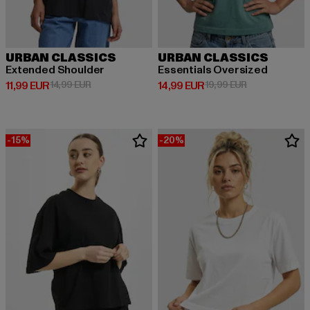
URBAN CLASSICS
URBAN CLASSICS
Extended Shoulder
Essentials Oversized
Derzeitiger Preis: 11,99 EUR
Aktionspreis: 14,99 EUR
Derzeitiger Preis: 14,99 EUR
Aktionspreis: 
11,99 EUR
14,99 EUR
14,99 EUR
19,99 EUR
-15%
-20%