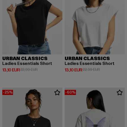
URBAN CLASSICS
URBAN CLASSICS
Ladies Essentials Short
Ladies Essentials Short
Derzeitiger Preis: 13,10 EUR
Aktionspreis: 22,99 EUR
Derzeitiger Preis: 13,10 EUR
Aktionspreis: 2
13,10 EUR
22,99 EUR
13,10 EUR
22,99 EUR
-25%
-60%