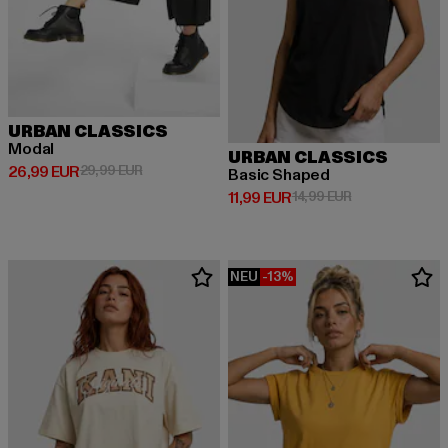
URBAN CLASSICS
Modal
URBAN CLASSICS
Derzeitiger Preis: 26,99 EUR
Aktionspreis: 29,99 EUR
26,99 EUR
29,99 EUR
Basic Shaped
Derzeitiger Preis: 11,99 EUR
Aktionspreis: 1
11,99 EUR
14,99 EUR
NEU
-13%