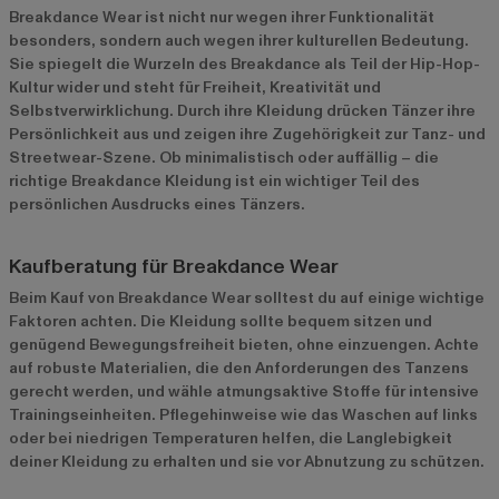
Breakdance Wear ist nicht nur wegen ihrer Funktionalität
besonders, sondern auch wegen ihrer kulturellen Bedeutung.
Sie spiegelt die Wurzeln des Breakdance als Teil der Hip-Hop-
Kultur wider und steht für Freiheit, Kreativität und
Selbstverwirklichung. Durch ihre Kleidung drücken Tänzer ihre
Persönlichkeit aus und zeigen ihre Zugehörigkeit zur Tanz- und
Streetwear-Szene. Ob minimalistisch oder auffällig – die
richtige Breakdance Kleidung ist ein wichtiger Teil des
persönlichen Ausdrucks eines Tänzers.
Kaufberatung für Breakdance Wear
Beim Kauf von Breakdance Wear solltest du auf einige wichtige
Faktoren achten. Die Kleidung sollte bequem sitzen und
genügend Bewegungsfreiheit bieten, ohne einzuengen. Achte
auf robuste Materialien, die den Anforderungen des Tanzens
gerecht werden, und wähle atmungsaktive Stoffe für intensive
Trainingseinheiten. Pflegehinweise wie das Waschen auf links
oder bei niedrigen Temperaturen helfen, die Langlebigkeit
deiner Kleidung zu erhalten und sie vor Abnutzung zu schützen.