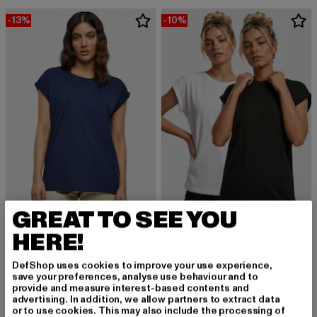
-13%
-10%
GREAT TO SEE YOU
HERE!
URBAN CLASSICS
URBAN CLASSICS
Ladies Extended Shoulder
Extended Shoulder 2-Pack
Derzeitiger Preis: 13,04 EUR
Aktionspreis: 14,99 EUR
Derzeitiger Preis: 20,69 EUR
Aktionspreis:
13,04 EUR
14,99 EUR
20,69 EUR
22,99 EUR
DefShop uses cookies to improve your use experience,
save your preferences, analyse use behaviour and to
provide and measure interest-based contents and
advertising. In addition, we allow partners to extract data
or to use cookies. This may also include the processing of