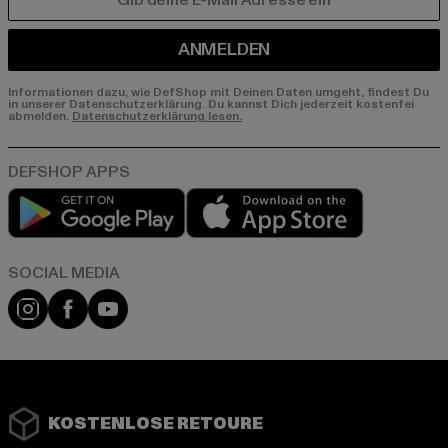
E-MAIL
ANMELDEN
Informationen dazu, wie DefShop mit Deinen Daten umgeht, findest Du
in unserer Datenschutzerklärung. Du kannst Dich jederzeit kostenfei
abmelden.
Datenschutzerklärung lesen.
Play market
App store
Instagram
Facebook
YouTube
KOSTENLOSE RETOURE