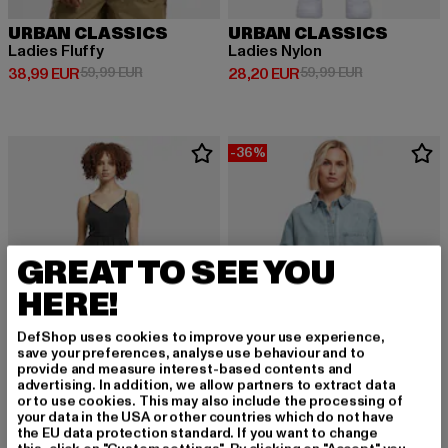
URBAN CLASSICS
URBAN CLASSICS
Ladies Fluffy
Ladies Nylon
Derzeitiger Preis: 38,99 EUR
Aktionspreis: 59,99 EUR
Derzeitiger Preis: 28,20 EUR
Aktionspreis:
38,99 EUR
59,99 EUR
28,20 EUR
59,99 EUR
-36%
GREAT TO SEE YOU
HERE!
DefShop uses cookies to improve your use experience,
save your preferences, analyse use behaviour and to
provide and measure interest-based contents and
advertising. In addition, we allow partners to extract data
or to use cookies. This may also include the processing of
your data in the USA or other countries which do not have
URBAN CLASSICS
URBAN CLASSICS
the EU data protection standard. If you want to change