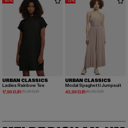
-40%
-12%
URBAN CLASSICS
URBAN CLASSICS
Ladies Rainbow Tee
Modal Spaghetti Jumpsuit
Derzeitiger Preis: 17,99 EUR
Aktionspreis: 29,99 EUR
Derzeitiger Preis: 43,99 EUR
Aktionspreis:
17,99 EUR
29,99 EUR
43,99 EUR
49,99 EUR