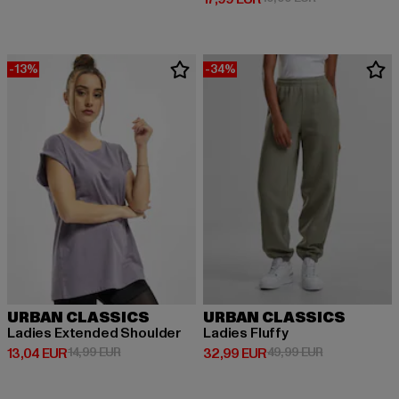
-13%
-34%
URBAN CLASSICS
URBAN CLASSICS
Ladies Extended Shoulder
Ladies Fluffy
Derzeitiger Preis: 13,04 EUR
Aktionspreis: 14,99 EUR
Derzeitiger Preis: 32,99 EUR
Aktionspreis:
13,04 EUR
14,99 EUR
32,99 EUR
49,99 EUR