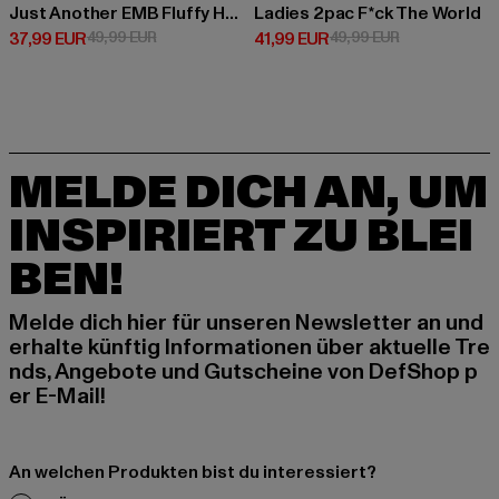
Just Another EMB Fluffy Hoody
Ladies 2pac F*ck The World
Derzeitiger Preis: 37,99 EUR
Aktionspreis: 49,99 EUR
Derzeitiger Preis: 41,99 EUR
Aktionspreis: 
37,99 EUR
49,99 EUR
41,99 EUR
49,99 EUR
MELDE DICH AN, UM
INSPIRIERT ZU BLEI
BEN!
Melde dich hier für unseren Newsletter an und
erhalte künftig Informationen über aktuelle Tre
nds, Angebote und Gutscheine von DefShop p
er E-Mail!
An welchen Produkten bist du interessiert?