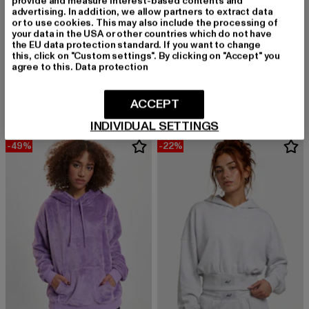
provide and measure interest-based contents and
advertising. In addition, we allow partners to extract data
or to use cookies. This may also include the processing of
your data in the USA or other countries which do not have
the EU data protection standard. If you want to change
MJ GONZALES
this, click on "Custom settings". By clicking on "Accept" you
Ladies METAMORPHOSE V.2 Heavy Oversized
KARL KANI
agree to this.
Data protection
Derzeitiger Preis: 53,59 EUR
Aktionspreis: 79,99 EUR
53,59 EUR
79,99 EUR
Small Signature Essential OS Hoodie
Derzeitiger Preis: 49,49 EUR
Aktionspreis:
49,49 EUR
54,99 EUR
ACCEPT
INDIVIDUAL SETTINGS
-49%
-22%