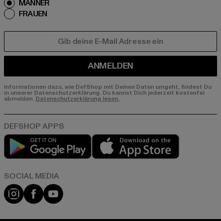
MÄNNER
FRAUEN
E-MAIL
ANMELDEN
Informationen dazu, wie DefShop mit Deinen Daten umgeht, findest Du
in unserer Datenschutzerklärung. Du kannst Dich jederzeit kostenfei
abmelden.
Datenschutzerklärung lesen.
Play market
App store
Instagram
Facebook
YouTube