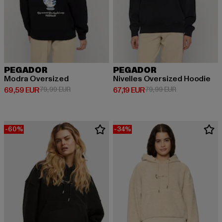
PEGADOR
PEGADOR
Modra Oversized
Nivelles Oversized Hoodie
Derzeitiger Preis: 69,59 EUR
Aktionspreis: 79,99 EUR
Derzeitiger Preis: 67,19 EUR
Aktionspreis: 
69,59 EUR
79,99 EUR
67,19 EUR
79,99 EUR
-60%
-34%