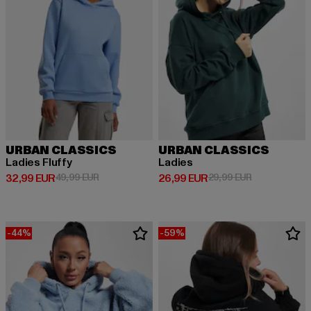
URBAN CLASSICS
URBAN CLASSICS
Ladies Fluffy
Ladies
Derzeitiger Preis: 32,99 EUR
Aktionspreis: 49,99 EUR
Derzeitiger Preis: 26,99 EUR
Aktionspreis:
32,99 EUR
49,99 EUR
26,99 EUR
29,99 EUR
-44%
-59%