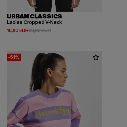
URBAN CLASSICS
Ladies Cropped V-Neck
Derzeitiger Preis: 18,80 EUR
Aktionspreis: 39,99 EUR
18,80 EUR
39,99 EUR
-51%