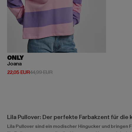
ONLY
Joana
Derzeitiger Preis: 22,05 EUR
Aktionspreis: 44,99 EUR
22,05 EUR
44,99 EUR
Lila Pullover: Der perfekte Farbakzent für die 
Lila Pullover sind ein modischer Hingucker und bringen 