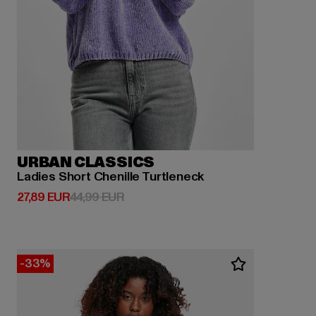
URBAN CLASSICS
Ladies Short Chenille Turtleneck
Derzeitiger Preis: 27,89 EUR
Aktionspreis: 44,99 EUR
27,89 EUR
44,99 EUR
-33%