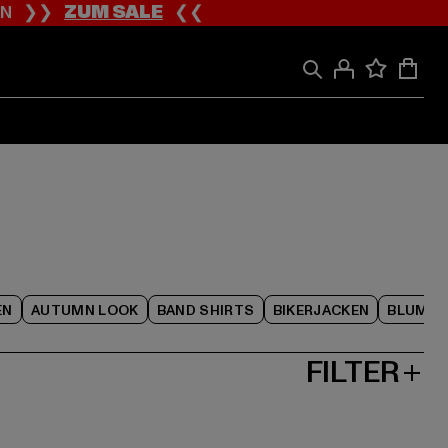
ION ❯❯
ZUM SALE
❮❮
EN
AUTUMN LOOK
BAND SHIRTS
BIKERJACKEN
BLUME
FILTER