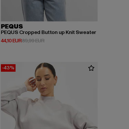
PEQUS
PEQUS Cropped Button up Knit Sweater
Derzeitiger Preis: 44,10 EUR
Aktionspreis: 89,99 EUR
44,10 EUR
89,99 EUR
-43%