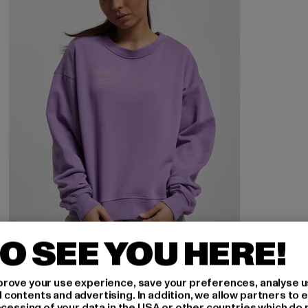
O SEE YOU HERE!
FREDDY
Lifestyle Brushed Fleece
rove your use experience, save your preferences, analyse u
Derzeitiger Preis: 30,00 EUR
Aktionspreis: 59,99 EUR
30,00 EUR
59,99 EUR
ontents and advertising. In addition, we allow partners to e
ocessing of your data in the USA or other countries which do 