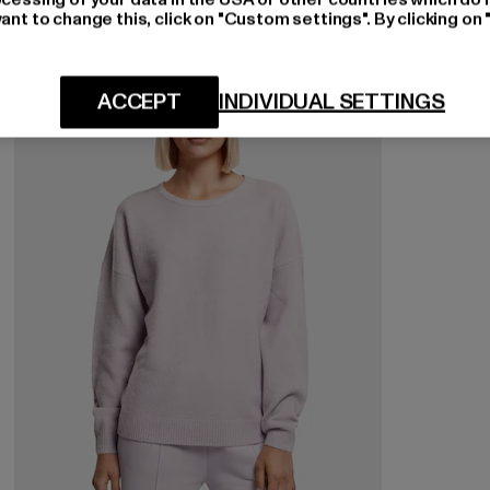
ant to change this, click on "Custom settings". By clicking on 
-34%
ACCEPT
INDIVIDUAL SETTINGS