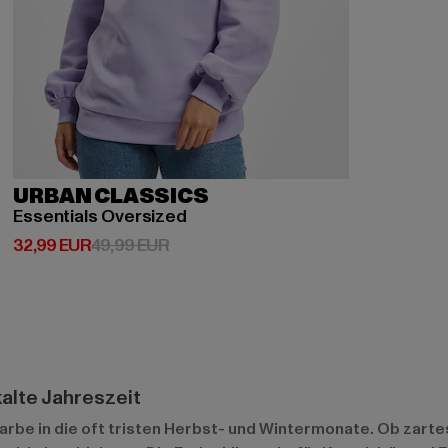
URBAN CLASSICS
Essentials Oversized
Derzeitiger Preis: 32,99 EUR
Aktionspreis: 49,99 EUR
32,99 EUR
49,99 EUR
kalte Jahreszeit
Farbe in die oft tristen Herbst- und Wintermonate. Ob zartes