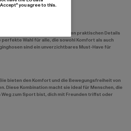
"Accept" you agree to this.
Passform von Jogginghosen mit den praktischen Details
 perfekte Wahl für alle, die sowohl Komfort als auch
ginghosen sind ein unverzichtbares Must-Have für
. Sie bieten den Komfort und die Bewegungsfreiheit von
. Diese Kombination macht sie ideal für Menschen, die
 Weg zum Sport bist, dich mit Freunden triffst oder