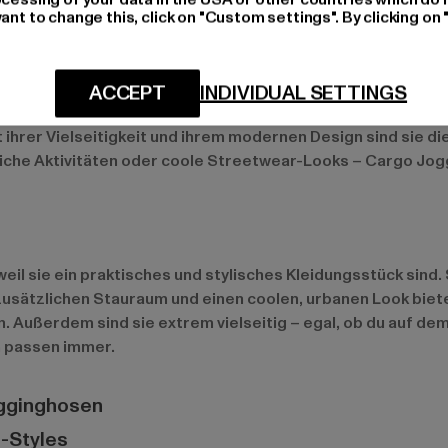
ant to change this, click on "Custom settings". By clicking on 
n aus Style und Komfort
ACCEPT
INDIVIDUAL SETTINGS
ktionalität und lässigem Style. Sie vereinen die bequeme 
ihrer Vielseitigkeit und ihrem modernen Design sind sie die
liche Aktivitäten oder coole Streetwear-Looks – Cargo Jog
eil sie ein praktisches und stylisches Kleidungsstück sind
sätzlichen Stauraum und einen coolen, urbanen Look bieten
 Außerdem sind sie extrem vielseitig – egal, ob du auf dem
n passen immer.
ogginghosen
-Styles