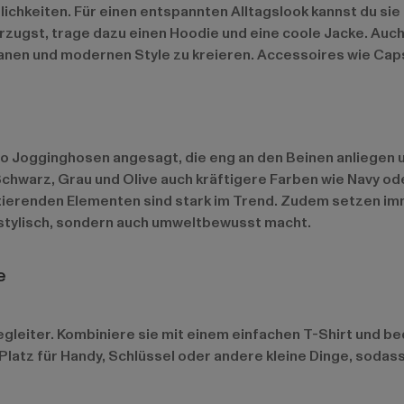
ichkeiten. Für einen entspannten Alltagslook kannst du sie
ugst, trage dazu einen Hoodie und eine coole Jacke. Auch
nen und modernen Style zu kreieren. Accessoires wie Cap
 Jogginghosen angesagt, die eng an den Beinen anliegen u
Schwarz, Grau und Olive auch kräftigere Farben wie Navy 
tierenden Elementen sind stark im Trend. Zudem setzen im
 stylisch, sondern auch umweltbewusst macht.
e
gleiter. Kombiniere sie mit einem einfachen T-Shirt und b
 Platz für Handy, Schlüssel oder andere kleine Dinge, sodass