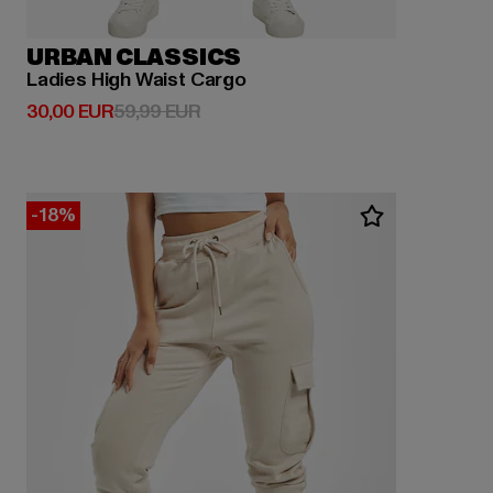
URBAN CLASSICS
Ladies High Waist Cargo
Derzeitiger Preis: 30,00 EUR
Aktionspreis: 59,99 EUR
30,00 EUR
59,99 EUR
-18%