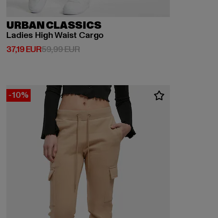
URBAN CLASSICS
Ladies High Waist Cargo
Derzeitiger Preis: 37,19 EUR
Aktionspreis: 59,99 EUR
37,19 EUR
59,99 EUR
-10%