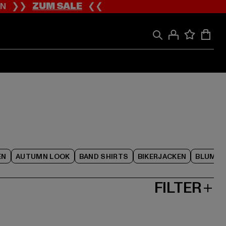
ION ❯❯
ZUM SALE
❮❮
EN
AUTUMN LOOK
BAND SHIRTS
BIKERJACKEN
BLUME
FILTER