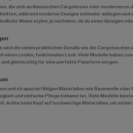
ilen, die sich an klassischen Cargohosen oder moderneren 
nitten, während moderne Designs schmaler anliegen und ei
iedliche Weise stylen, je nachdem, ob du einen lässigen od
gen
sind die vielen praktischen Details wie die Cargotaschen 
ch einen coolen, funktionalen Look. Viele Modelle haben z
und gleichzeitig für eine perfekte Passform sorgen.
sen
 und strapazierfähigen Materialien wie Baumwolle oder Po
bigkeit und einfache Pflege bekannt ist. Viele Modelle be
t. Achte beim Kauf auf hochwertige Materialien, um sicher