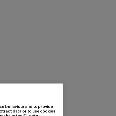
se behaviour and to provide
xtract data or to use cookies.
not have the EU data