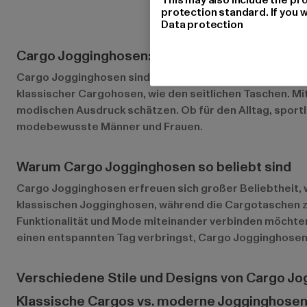
protection standard. If you w
Data protection
Cargo Jogginghosen: Die perfekte Kombinatio
Cargo Jogginghosen sind die ideale Verbindung von Fun
klassischer Cargohosen, wie den seitlichen Taschen. Mit 
modischen Ausdruck schätzen. Ob für den Alltag, sport
modebewusste Männer und Frauen.
Warum Cargo Jogginghosen so beliebt sind
Cargo Jogginghosen erfreuen sich großer Beliebtheit, w
klassischen Jogginghosen, während die Cargotaschen zu
Funktionalität und Mode miteinander verbinden möchten.
einen entspannten Tag verbringst, Cargo Jogginghose
Verschiedene Stile und Designs von Cargo J
Klassische Cargos vs. moderne Jogginghosen