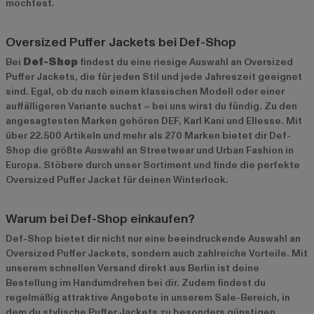
möchtest.
Oversized Puffer Jackets bei Def-Shop
Bei
Def-Shop
findest du eine riesige Auswahl an Oversized
Puffer Jackets, die für jeden Stil und jede Jahreszeit geeignet
sind. Egal, ob du nach einem klassischen Modell oder einer
auffälligeren Variante suchst – bei uns wirst du fündig. Zu den
angesagtesten Marken gehören
DEF
,
Karl Kani
und
Ellesse
. Mit
über 22.500 Artikeln und mehr als 270 Marken bietet dir Def-
Shop die größte Auswahl an Streetwear und Urban Fashion in
Europa. Stöbere durch unser Sortiment und finde die perfekte
Oversized Puffer Jacket für deinen Winterlook.
Warum bei Def-Shop einkaufen?
Def-Shop bietet dir nicht nur eine beeindruckende Auswahl an
Oversized Puffer Jackets, sondern auch zahlreiche Vorteile. Mit
unserem schnellen Versand direkt aus Berlin ist deine
Bestellung im Handumdrehen bei dir. Zudem findest du
regelmäßig attraktive Angebote in unserem
Sale-Bereich
, in
dem du stylische Puffer Jackets zu besonders günstigen