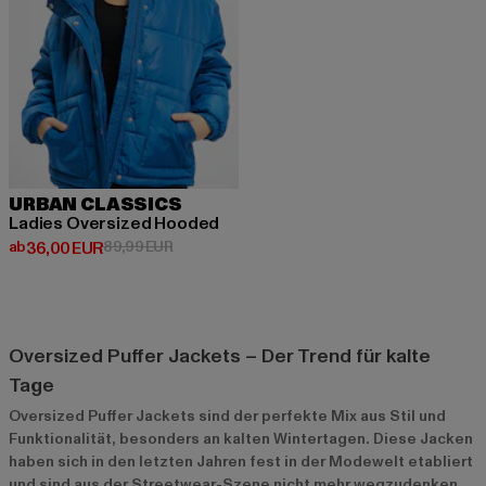
URBAN CLASSICS
Ladies Oversized Hooded
Derzeitiger Preis: ab 36,00 EUR
Aktionspreis: 89,99 EUR
ab
36,00 EUR
89,99 EUR
Oversized Puffer Jackets – Der Trend für kalte
Tage
Oversized Puffer Jackets sind der perfekte Mix aus Stil und
Funktionalität, besonders an kalten Wintertagen. Diese Jacken
haben sich in den letzten Jahren fest in der Modewelt etabliert
und sind aus der Streetwear-Szene nicht mehr wegzudenken.