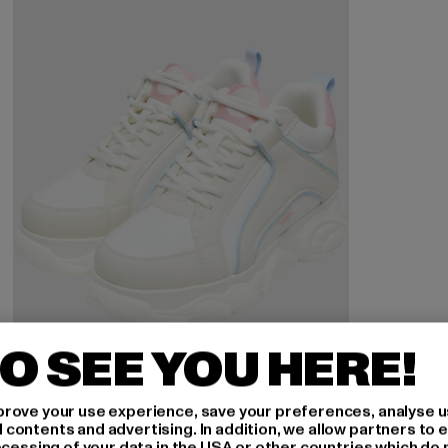
O SEE YOU HERE!
rove your use experience, save your preferences, analyse u
ontents and advertising. In addition, we allow partners to e
ocessing of your data in the USA or other countries which do 