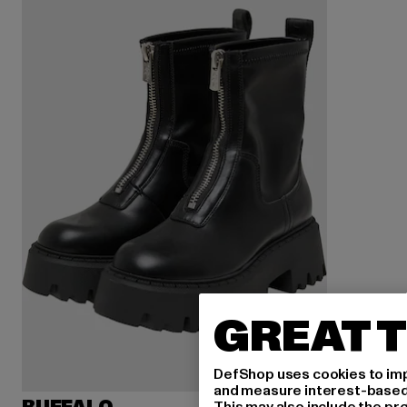
GREAT T
DefShop uses cookies to imp
and measure interest-based c
This may also include the pr