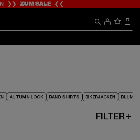
ION ❯❯
ZUM SALE
❮❮
EN
AUTUMN LOOK
BAND SHIRTS
BIKERJACKEN
BLUME
FILTER