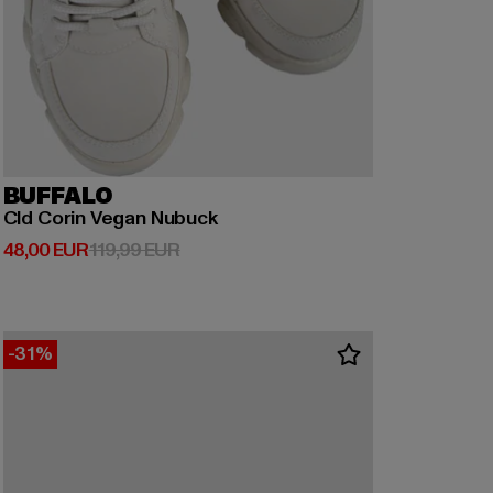
BUFFALO
Cld Corin Vegan Nubuck
Derzeitiger Preis: 48,00 EUR
Aktionspreis: 119,99 EUR
48,00 EUR
119,99 EUR
-31%