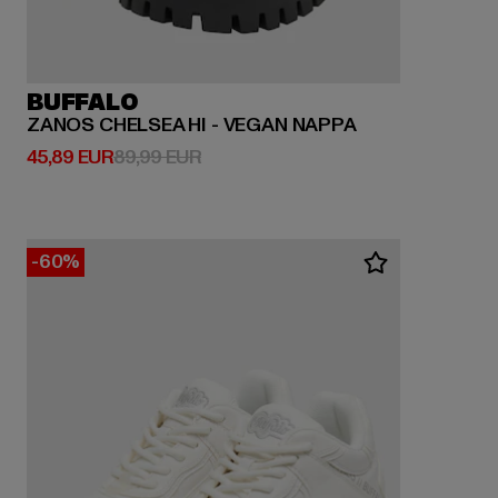
BUFFALO
ZANOS CHELSEA HI - VEGAN NAPPA
Derzeitiger Preis: 45,89 EUR
Aktionspreis: 89,99 EUR
45,89 EUR
89,99 EUR
-60%