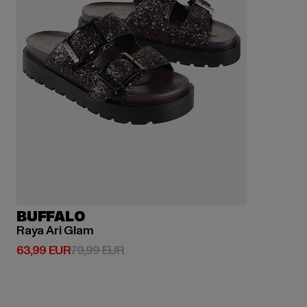
BUFFALO
Raya Ari Glam
Derzeitiger Preis: 63,99 EUR
Aktionspreis: 79,99 EUR
63,99 EUR
79,99 EUR