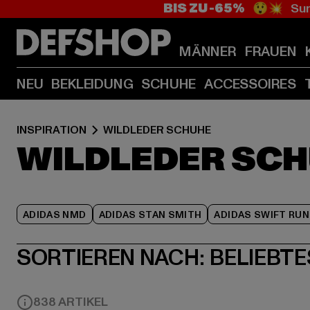
BIS ZU -65%
😲💥 Sum
MÄNNER
FRAUEN
NEU
BEKLEIDUNG
SCHUHE
ACCESSOIRES
INSPIRATION
WILDLEDER SCHUHE
WILDLEDER SC
ADIDAS NMD
ADIDAS STAN SMITH
ADIDAS SWIFT RUN
SORTIEREN NACH:
BELIEBTE
838 ARTIKEL