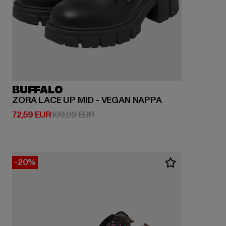
BUFFALO
ZORA LACE UP MID - VEGAN NAPPA
Derzeitiger Preis: 72,59 EUR
Aktionspreis: 109,99 EUR
72,59 EUR
109,99 EUR
-20%