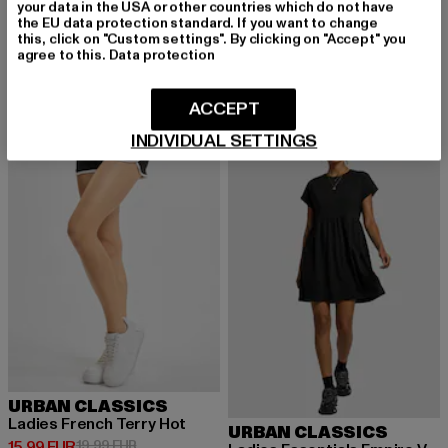
Ladies Modal Wide Leg
your data in the USA or other countries which do not have
URBAN CLASSICS
Derzeitiger Preis: 26,99 EUR
Aktionspreis:
26,99 EUR
44,99 EUR
the EU data protection standard. If you want to change
Turtle Extended
this, click on "Custom settings". By clicking on "Accept" you
Derzeitiger Preis: 14,10 EUR
Aktionspreis: 29,99 EUR
14,10 EUR
29,99 EUR
agree to this.
Data protection
ACCEPT
-20%
-30%
INDIVIDUAL SETTINGS
URBAN CLASSICS
Ladies French Terry Hot
URBAN CLASSICS
Derzeitiger Preis: 15,99 EUR
Aktionspreis: 19,99 EUR
15,99 EUR
19,99 EUR