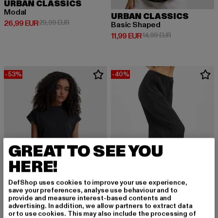
URBAN CLASSICS
Modal
URBAN CLASSICS
Derzeitiger Preis: 26,99 EUR
Aktionspreis: 29,99 EUR
26,99 EUR
29,99 EUR
Basic Shaped
Derzeitiger Preis: 11,99 EUR
Aktionspreis: 1
11,99 EUR
14,99 EUR
-53%
-40%
GREAT TO SEE YOU
HERE!
DefShop uses cookies to improve your use experience,
save your preferences, analyse use behaviour and to
provide and measure interest-based contents and
advertising. In addition, we allow partners to extract data
URBAN CLASSICS
or to use cookies. This may also include the processing of