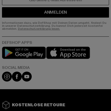
E-MAIL
ANMELDEN
Informationen dazu, wie DefShop mit Deinen Daten umgeht, findest Du
in unserer Datenschutzerklärung. Du kannst Dich jederzeit kostenfei
abmelden.
Datenschutzerklärung lesen.
Play market
App store
Instagram
Facebook
YouTube
KOSTENLOSE RETOURE