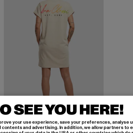
O SEE YOU HERE!
URBAN CLASSICS
rove your use experience, save your preferences, analyse u
Ladies Rainbow Tee
ontents and advertising. In addition, we allow partners to e
ocessing of your data in the USA or other countries which do 