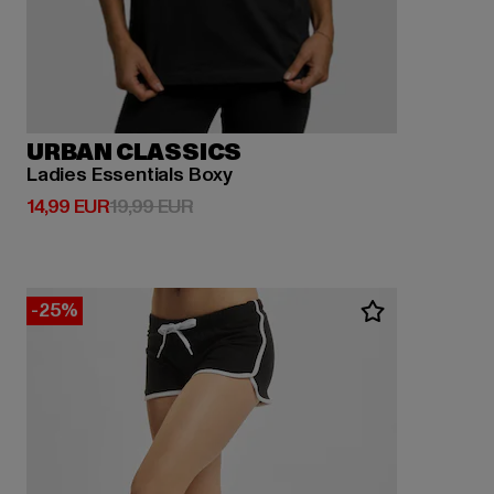
URBAN CLASSICS
Ladies Essentials Boxy
Derzeitiger Preis: 14,99 EUR
Aktionspreis: 19,99 EUR
14,99 EUR
19,99 EUR
-25%