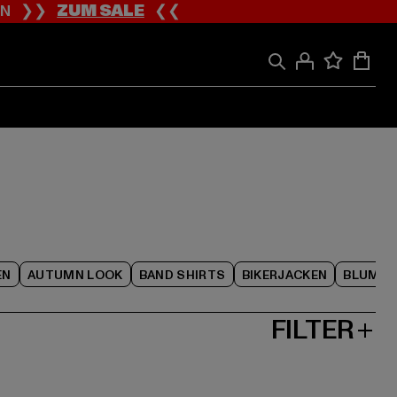
ION ❯❯
ZUM SALE
❮❮
EN
AUTUMN LOOK
BAND SHIRTS
BIKERJACKEN
BLUME
FILTER