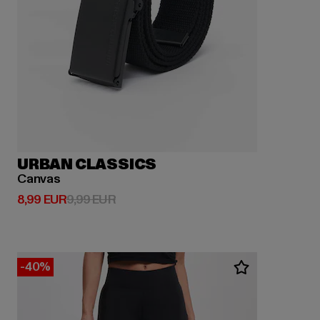
URBAN CLASSICS
Canvas
Derzeitiger Preis: 8,99 EUR
Aktionspreis: 9,99 EUR
8,99 EUR
9,99 EUR
-40%