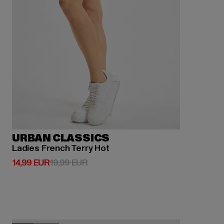
URBAN CLASSICS
Ladies French Terry Hot
Derzeitiger Preis: 14,99 EUR
Aktionspreis: 19,99 EUR
14,99 EUR
19,99 EUR