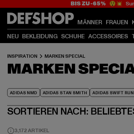
BIS ZU -65%
😲💥 Sum
MÄNNER
FRAUEN
NEU
BEKLEIDUNG
SCHUHE
ACCESSOIRES
INSPIRATION
MARKEN SPECIAL
MARKEN SPECI
ADIDAS NMD
ADIDAS STAN SMITH
ADIDAS SWIFT RUN
SORTIEREN NACH:
BELIEBTE
3,172 ARTIKEL