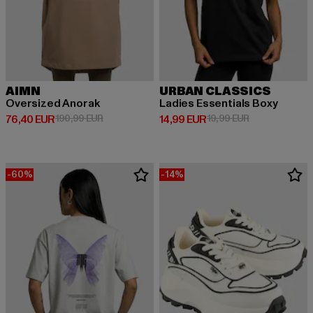
AIMN
URBAN CLASSICS
Oversized Anorak
Ladies Essentials Boxy
Derzeitiger Preis: 76,40 EUR
Aktionspreis: 190,99 EUR
Derzeitiger Preis: 14,99 EUR
Aktionspreis: 
76,40 EUR
190,99 EUR
14,99 EUR
19,99 EUR
-60%
-14%