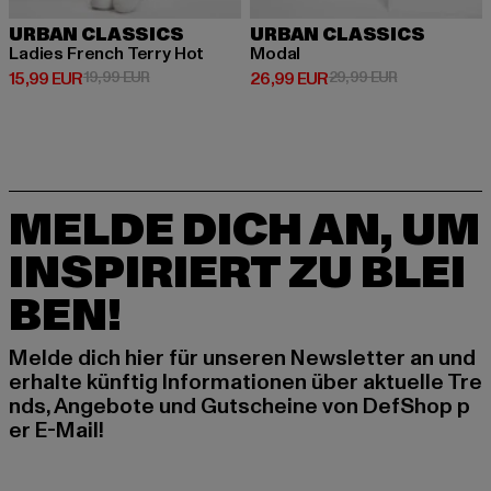
URBAN CLASSICS
URBAN CLASSICS
Ladies French Terry Hot
Modal
Derzeitiger Preis: 15,99 EUR
Aktionspreis: 19,99 EUR
Derzeitiger Preis: 26,99 EUR
Aktionspreis:
15,99 EUR
19,99 EUR
26,99 EUR
29,99 EUR
MELDE DICH AN, UM
INSPIRIERT ZU BLEI
BEN!
Melde dich hier für unseren Newsletter an und
erhalte künftig Informationen über aktuelle Tre
nds, Angebote und Gutscheine von DefShop p
er E-Mail!