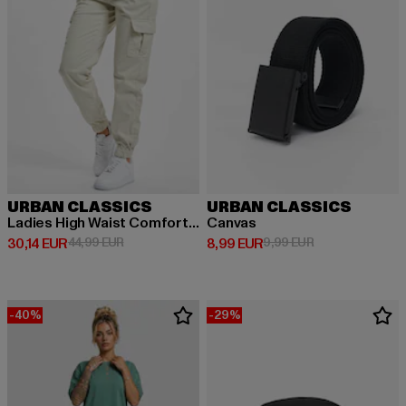
URBAN CLASSICS
URBAN CLASSICS
Ladies High Waist Comfort Jogging
Canvas
Derzeitiger Preis: 30,14 EUR
Aktionspreis: 44,99 EUR
Derzeitiger Preis: 8,99 EUR
Aktionspreis: 9,
30,14 EUR
44,99 EUR
8,99 EUR
9,99 EUR
-40%
-29%