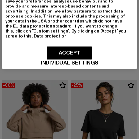
save your preferences, analyse use behaviour and to
provide and measure interest-based contents and
advertising. In addition, we allow partners to extract data
or to use cookies. This may also include the processing of
your data in the USA or other countries which do not have
the EU data protection standard. If you want to change
this, click on "Custom settings". By clicking on "Accept" you
agree to this.
Data protection
URBAN CLASSICS
Ladies Essentials Short
BUFFALO
ACCEPT
Derzeitiger Preis: 13,10 EUR
Aktionspreis: 22,99 EUR
13,10 EUR
22,99 EUR
ZANOS CHELSEA HI - VEGAN NAPPA
Derzeitiger Preis: 47,69 EUR
Aktionspreis:
47,69 EUR
89,99 EUR
INDIVIDUAL SETTINGS
-60%
-25%