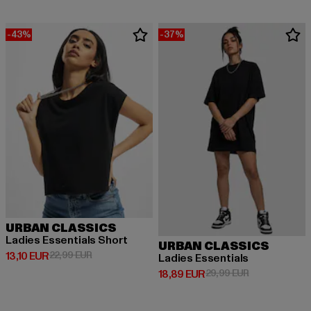
-43%
-37%
URBAN CLASSICS
Ladies Essentials Short
URBAN CLASSICS
Derzeitiger Preis: 13,10 EUR
Aktionspreis: 22,99 EUR
13,10 EUR
22,99 EUR
Ladies Essentials
Derzeitiger Preis: 18,89 EUR
Aktionspreis: 
18,89 EUR
29,99 EUR