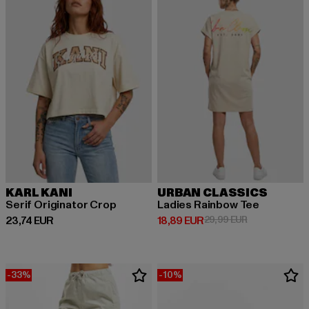
KARL KANI
URBAN CLASSICS
Serif Originator Crop
Ladies Rainbow Tee
Derzeitiger Preis: 23,74 EUR
Derzeitiger Preis: 18,89 EUR
Aktionspreis: 
23,74 EUR
18,89 EUR
29,99 EUR
-33%
-10%