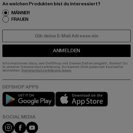
An welchen Produkten bist du interessiert?
MÄNNER
FRAUEN
E-MAIL
ANMELDEN
Informationen dazu, wie DefShop mit Deinen Daten umgeht, findest Du
in unserer Datenschutzerklärung. Du kannst Dich jederzeit kostenfei
abmelden.
Datenschutzerklärung lesen.
Play market
App store
Instagram
Facebook
YouTube