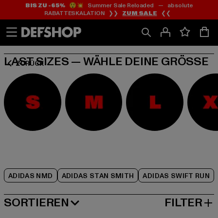
BIS ZU -65%
😲💥 Summer Sale Reloaded — absolute
Zum
Zum
Zum
RABATTESKALATION ❯❯
ZUM SALE
❮❮
Inhalt
Fußzeile
Produktraster
springen
springen
springen
LAST SIZES — WÄHLE DEINE GRÖSSE
ZURÜCK
ADIDAS NMD
ADIDAS STAN SMITH
ADIDAS SWIFT RUN
SORTIEREN
FILTER
BELIEBTESTE