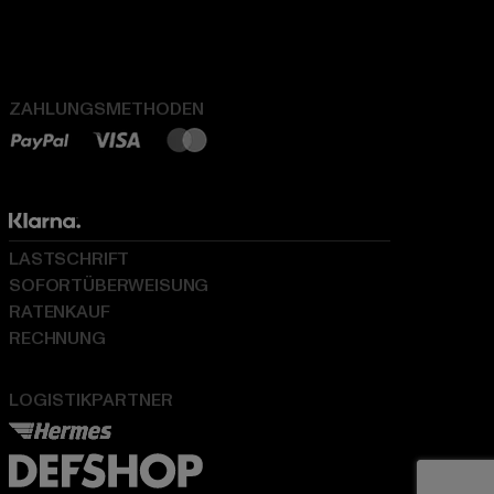
ZAHLUNGSMETHODEN
LASTSCHRIFT
SOFORTÜBERWEISUNG
RATENKAUF
RECHNUNG
LOGISTIKPARTNER