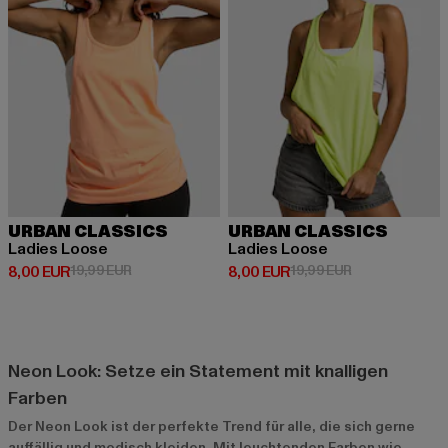
URBAN CLASSICS
URBAN CLASSICS
Ladies Loose
Ladies Loose
Derzeitiger Preis: 8,00 EUR
Aktionspreis: 19,99 EUR
Derzeitiger Preis: 8,00 EUR
Aktionspreis: 1
8,00 EUR
19,99 EUR
8,00 EUR
19,99 EUR
Neon Look: Setze ein Statement mit knalligen
Farben
Der Neon Look ist der perfekte Trend für alle, die sich gerne
auffällig und modisch kleiden. Mit leuchtenden Farben wie