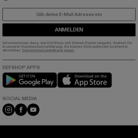
E-MAIL
ANMELDEN
Informationen dazu, wie DefShop mit Deinen Daten umgeht, findest Du
in unserer Datenschutzerklärung. Du kannst Dich jederzeit kostenfei
abmelden.
Datenschutzerklärung lesen.
Play market
App store
Instagram
Facebook
YouTube