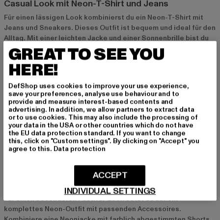
Casual Look mit Neon-T-Shirt und Jeans
Für einen lässigen Look kombinierst du ein Neon-T-Shirt mit
Jeans und Sneakers. Dieses Outfit ist bequem und ideal für den
Alltag. Mit einer leichten Jacke und einer Sonnenbrille bist du
GREAT TO SEE YOU
perfekt gestylt und bringst eine frische Note in deinen Look.
HERE!
Sportlicher Style mit Neon-Hoodie und
DefShop uses cookies to improve your use experience,
Jogginghose
save your preferences, analyse use behaviour and to
provide and measure interest-based contents and
Ein sportlicher Look gelingt dir mit einem Neon-Hoodie und
advertising. In addition, we allow partners to extract data
einer Jogginghose. Dieser Style ist ideal für aktive Tage oder
or to use cookies. This may also include the processing of
entspannte Stunden und zeigt deinen individuellen
your data in the USA or other countries which do not have
the EU data protection standard. If you want to change
Geschmack. Mit einer Cap und passenden Sneakers bringst du
this, click on "Custom settings". By clicking on "Accept" you
den Neon Look perfekt zur Geltung.
agree to this.
Data protection
Festival-Look mit komplettem Neon-Outfit und
ACCEPT
Accessoires
INDIVIDUAL SETTINGS
Für einen besonderen Festival-Look setzt du auf ein
komplettes Neon-Outfit mit passenden Accessoires.
Kombiniere eine Neonjacke mit farblich abgestimmten Shorts