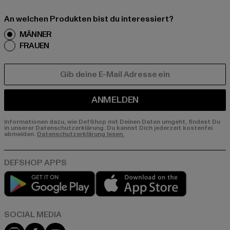
An welchen Produkten bist du interessiert?
MÄNNER
FRAUEN
E-MAIL
ANMELDEN
Informationen dazu, wie DefShop mit Deinen Daten umgeht, findest Du
in unserer Datenschutzerklärung. Du kannst Dich jederzeit kostenfei
abmelden.
Datenschutzerklärung lesen.
Play market
App store
Instagram
Facebook
YouTube