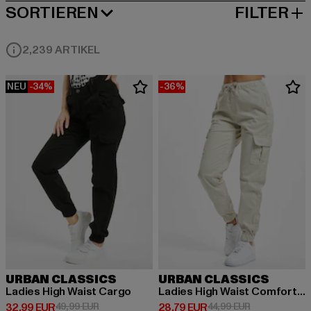
SORTIEREN
FILTER
BELIEBTESTE
2,239 ARTIKEL
NEU
-34%
-36%
URBAN CLASSICS
URBAN CLASSICS
Ladies High Waist Cargo
Ladies High Waist Comfort Jogging
Derzeitiger Preis: 32,99 EUR
Aktionspreis: 49,99 EUR
Derzeitiger Preis: 28,79 EUR
Aktionspreis:
32,99 EUR
49,99 EUR
28,79 EUR
44,99 EUR