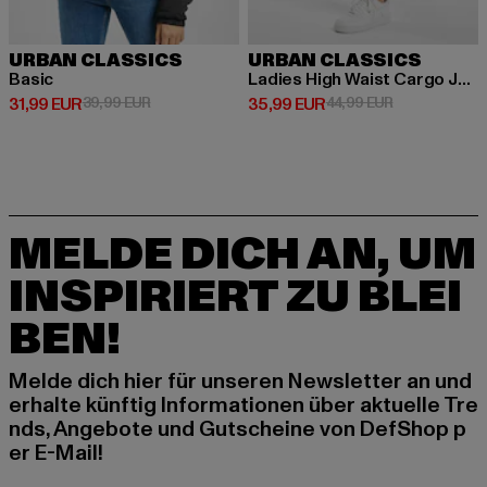
URBAN CLASSICS
URBAN CLASSICS
Basic
Ladies High Waist Cargo Jogging
Derzeitiger Preis: 31,99 EUR
Aktionspreis: 39,99 EUR
Derzeitiger Preis: 35,99 EUR
Aktionspreis:
31,99 EUR
39,99 EUR
35,99 EUR
44,99 EUR
MELDE DICH AN, UM
INSPIRIERT ZU BLEI
BEN!
Melde dich hier für unseren Newsletter an und
erhalte künftig Informationen über aktuelle Tre
nds, Angebote und Gutscheine von DefShop p
er E-Mail!