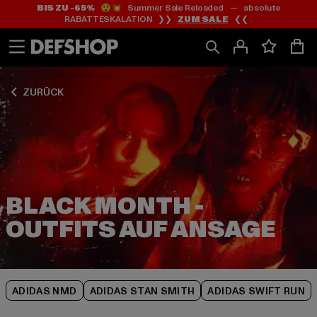
BIS ZU -65%
😲💥 Summer Sale Reloaded — absolute
Zum
Zum
Zum
RABATTESKALATION ❯❯
ZUM SALE
❮❮
Inhalt
Fußzeile
Produktraster
springen
springen
springen
ZURÜCK
BLACK MONTH -
ADIDAS NMD
ADIDAS STAN SMITH
ADIDAS SWIFT RUN