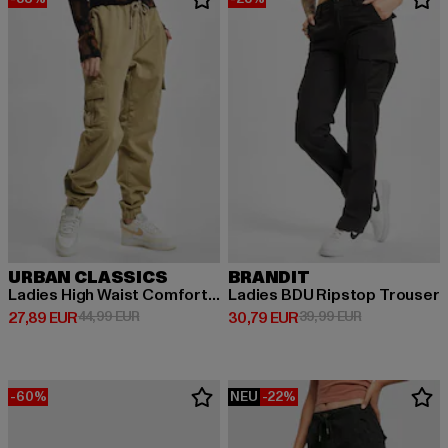
URBAN CLASSICS
BRANDIT
Ladies High Waist Comfort Jogging
Ladies BDU Ripstop Trouser
Derzeitiger Preis: 27,89 EUR
Aktionspreis: 44,99 EUR
Derzeitiger Preis: 30,79 EUR
Aktionspreis:
27,89 EUR
44,99 EUR
30,79 EUR
39,99 EUR
-60%
NEU
-22%