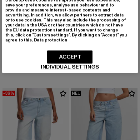
save your preferences, analyse use behaviour and to
provide and measure interest-based contents and
advertising. In addition, we allow partners to extract data
or to use cookies. This may also include the processing of
your data in the USA or other countries which do not have
the EU data protection standard. If you want to change
this, click on "Custom settings". By clicking on "Accept" you
agree to this.
Data protection
2Y STUDIOS
BUFFALO
ACCEPT
Naya Basic Jeans
Binary C - Vegansuede
INDIVIDUAL SETTINGS
Derzeitiger Preis: 47,49 EUR
Derzeitiger Preis: 94,49 EUR
Aktionspreis
47,49 EUR
94,49 EUR
149,99 EUR
-36%
NEU