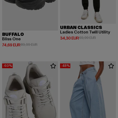
URBAN CLASSICS
Ladies Cotton Twill Utility
BUFFALO
Derzeitiger Preis: 34,30 EUR
Aktionspreis:
34,30 EUR
69,99 EUR
Bliss One
Derzeitiger Preis: 74,69 EUR
Aktionspreis: 89,99 EUR
74,69 EUR
89,99 EUR
-60%
-48%