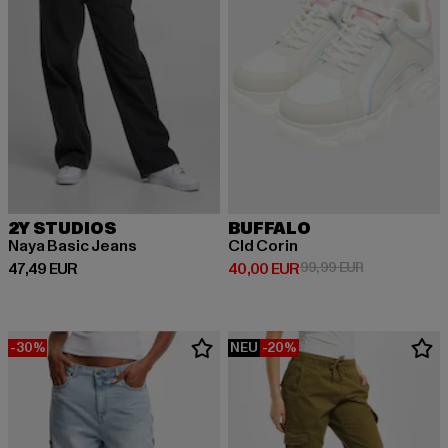
2Y STUDIOS
BUFFALO
Naya Basic Jeans
Cld Corin
Derzeitiger Preis: 47,49 EUR
Derzeitiger Preis: 40,00 EUR
Aktionspreis:
47,49 EUR
40,00 EUR
99,99 EUR
-30%
NEU
-20%