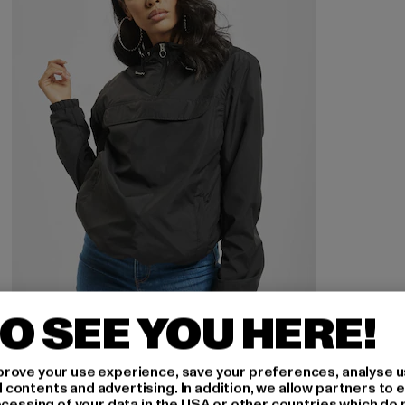
O SEE YOU HERE!
URBAN CLASSICS
rove your use experience, save your preferences, analyse u
Basic
ontents and advertising. In addition, we allow partners to e
ocessing of your data in the USA or other countries which do 