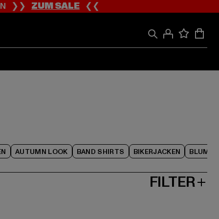
ION ❯❯
ZUM SALE
❮❮
EN
AUTUMN LOOK
BAND SHIRTS
BIKERJACKEN
BLUME
FILTER