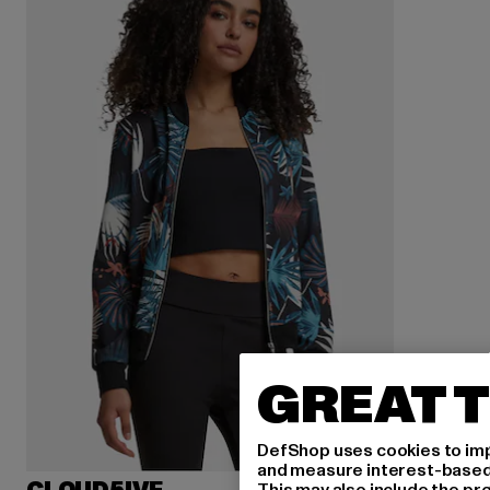
GREAT T
DefShop uses cookies to imp
and measure interest-based c
This may also include the pr