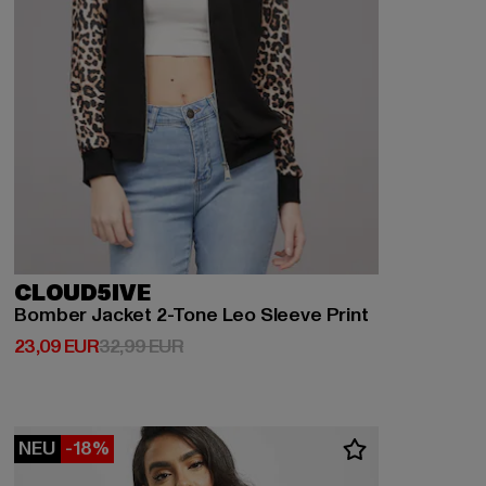
CLOUD5IVE
Bomber Jacket 2-Tone Leo Sleeve Print
Derzeitiger Preis: 23,09 EUR
Aktionspreis: 32,99 EUR
23,09 EUR
32,99 EUR
NEU
-18%