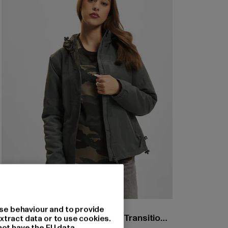
BRANDIT
se behaviour and to provide
Ladies Windbreaker Frontzip Transition Jacket
xtract data or to use cookies.
not have the EU data