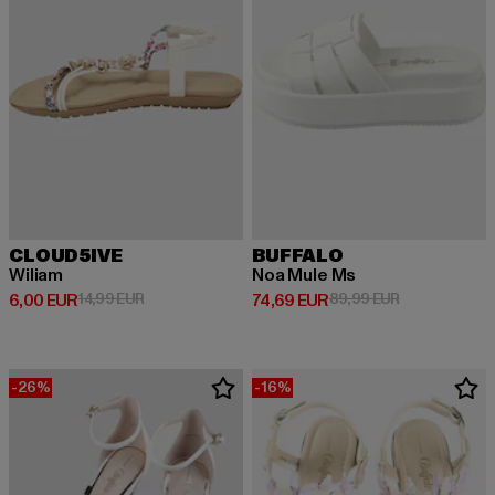
CLOUD5IVE
BUFFALO
Wiliam
Noa Mule Ms
Derzeitiger Preis: 6,00 EUR
Aktionspreis: 14,99 EUR
Derzeitiger Preis: 74,69 EUR
Aktionspreis:
6,00 EUR
14,99 EUR
74,69 EUR
89,99 EUR
-26%
-16%