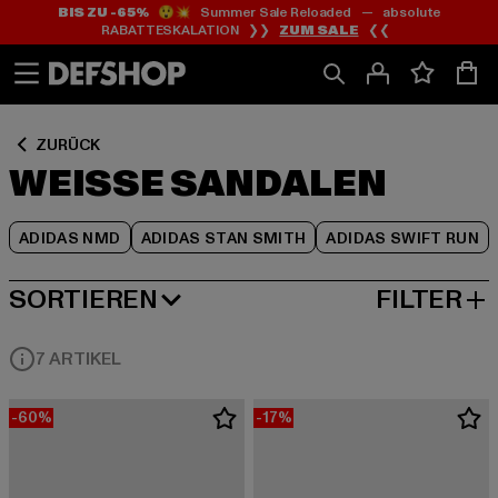
BIS ZU -65%
😲💥 Summer Sale Reloaded — absolute
Zum
Zum
Zum
RABATTESKALATION ❯❯
ZUM SALE
❮❮
Inhalt
Fußzeile
Produktraster
springen
springen
springen
ZURÜCK
WEISSE SANDALEN
ADIDAS NMD
ADIDAS STAN SMITH
ADIDAS SWIFT RUN
SORTIEREN
FILTER
BELIEBTESTE
7 ARTIKEL
-60%
-17%