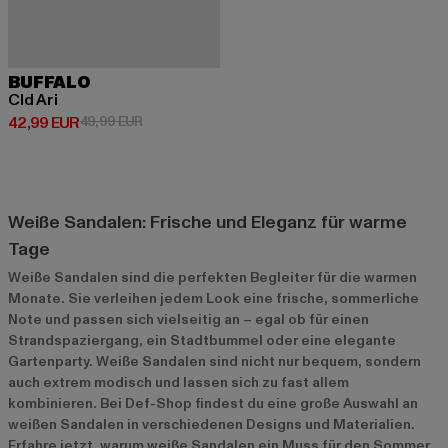
BUFFALO
Cld Ari
Derzeitiger Preis: 42,99 EUR
Aktionspreis: 49,99 EUR
42,99 EUR
49,99 EUR
Weiße Sandalen: Frische und Eleganz für warme
Tage
Weiße Sandalen sind die perfekten Begleiter für die warmen
Monate. Sie verleihen jedem Look eine frische, sommerliche
Note und passen sich vielseitig an – egal ob für einen
Strandspaziergang, ein Stadtbummel oder eine elegante
Gartenparty. Weiße Sandalen sind nicht nur bequem, sondern
auch extrem modisch und lassen sich zu fast allem
kombinieren. Bei Def-Shop findest du eine große Auswahl an
weißen Sandalen in verschiedenen Designs und Materialien.
Erfahre jetzt, warum weiße Sandalen ein Muss für den Sommer