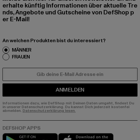
erhalte künftig Informationen über aktuelle Tre
nds, Angebote und Gutscheine von DefShop p
er E-Mail!
An welchen Produkten bist du interessiert?
MÄNNER
FRAUEN
E-MAIL
ANMELDEN
Informationen dazu, wie DefShop mit Deinen Daten umgeht, findest Du
in unserer Datenschutzerklärung. Du kannst Dich jederzeit kostenfei
abmelden.
Datenschutzerklärung lesen.
Play market
App store