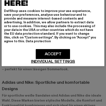
HERE!
Für einen feminineren Look sind Keilsandalen und Sandaletten
mit Absatz die ideale Wahl. Diese Modelle verleihen deinem
DefShop uses cookies to improve your use experience,
Outfit eine elegante Note und sind perfekt für besondere
save your preferences, analyse use behaviour and to
Anlässe oder Abendevents. Weiße Sandaletten mit Absatz
provide and measure interest-based contents and
lassen sich toll mit Kleidern und Röcken kombinieren und
advertising. In addition, we allow partners to extract data
or to use cookies. This may also include the processing of
sorgen für einen chicen, sommerlichen Style.
your data in the USA or other countries which do not have
the EU data protection standard. If you want to change
this, click on "Custom settings". By clicking on "Accept" you
Top-Marken für weiße Sandalen bei Def-Shop
agree to this.
Data protection
Urban Classics und Only: Trendig und vielseitig
ACCEPT
Urban Classics
und
Only
bieten eine breite Auswahl an
trendigen weißen Sandalen, die sich ideal für den Alltag eignen.
INDIVIDUAL SETTINGS
Diese Marken stehen für moderne Designs und hohen Komfort
– perfekt für einen lässigen Sommerlook.
Adidas und Nike: Sportliche und komfortable
Designs
Für sportliche weiße Sandalen sind
Adidas
und
Nike
die ideale
Wahl. Diese Marken bieten stylische Modelle, die Komfort und
Funktionalität kombinieren und sich ideal für einen aktiven