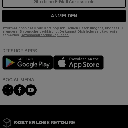
E-MAIL
ANMELDEN
Informationen dazu, wie DefShop mit Deinen Daten umgeht, findest Du
in unserer Datenschutzerklärung. Du kannst Dich jederzeit kostenfei
abmelden.
Datenschutzerklärung lesen.
Play market
App store
Instagram
Facebook
YouTube
KOSTENLOSE RETOURE