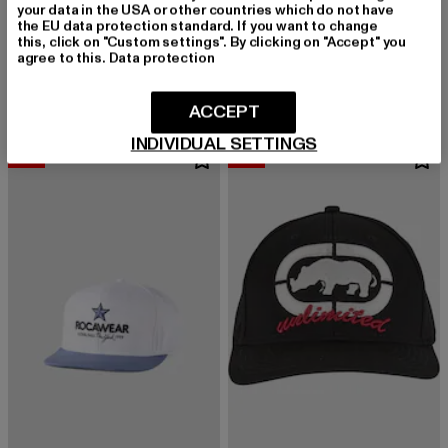
your data in the USA or other countries which do not have
DEF
the EU data protection standard. If you want to change
Desiree
DEF
this, click on "Custom settings". By clicking on "Accept" you
Derzeitiger Preis: 39,99 EUR
Aktionspreis:
39,99 EUR
49,99 EUR
Sachet
agree to this.
Data protection
Derzeitiger Preis: 15,99 EUR
Aktionspreis: 19,99 EUR
15,99 EUR
19,99 EUR
ACCEPT
INDIVIDUAL SETTINGS
-10%
-10%