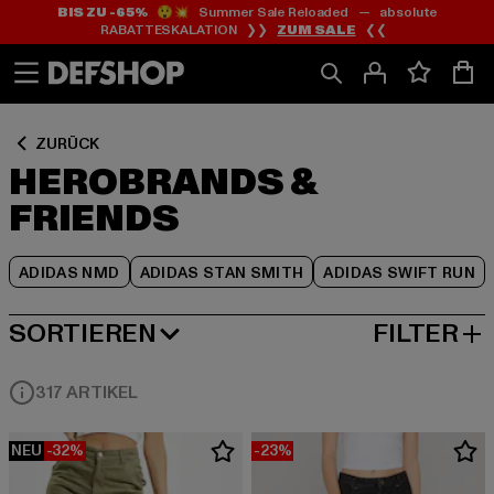
BIS ZU -65%
😲💥 Summer Sale Reloaded — absolute
Zum
Zum
Zum
RABATTESKALATION ❯❯
ZUM SALE
❮❮
Inhalt
Fußzeile
Produktraster
springen
springen
springen
ZURÜCK
HEROBRANDS &
FRIENDS
ADIDAS NMD
ADIDAS STAN SMITH
ADIDAS SWIFT RUN
SORTIEREN
FILTER
BELIEBTESTE
317 ARTIKEL
NEU
-32%
-23%