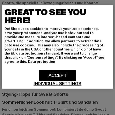
Shorts, die speziell für Bewegungsfreiheit und Komfort
ausgelegt sind. Diese Modelle bestehen oft aus leichtem und
GREAT TO SEE YOU
atmungsaktivem Material und eignen sich ideal für sportliche
HERE!
Aktivitäten oder Outdoor-Abenteuer. Kombiniert mit Sneakers
und einem sportlichen Oberteil bist du für jeden Tag bereit.
DefShop uses cookies to improve your use experience,
save your preferences, analyse use behaviour and to
provide and measure interest-based contents and
Sweat Shorts mit Prints und Logos für modische
advertising. In addition, we allow partners to extract data
Akzente
or to use cookies. This may also include the processing of
your data in the USA or other countries which do not have
Wer gerne auffällt, wird Sweat Shorts mit Prints und
the EU data protection standard. If you want to change
this, click on "Custom settings". By clicking on "Accept" you
Markenlogos lieben. Diese Designs setzen modische Akzente
agree to this.
Data protection
und verleihen deinem Outfit eine individuelle Note. Ob
dezentes Logo oder auffälliger Print – solche Modelle sind
ideal für alle, die Wert auf Style legen und ihren Look
ACCEPT
personalisieren möchten.
INDIVIDUAL SETTINGS
Styling-Tipps für Sweat Shorts
Sommerlicher Look mit T-Shirt und Sandalen
Für einen leichten Sommerlook kombinierst du deine Sweat
Shorts mit einem T-Shirt und Sandalen. Dieser Look ist lässig,