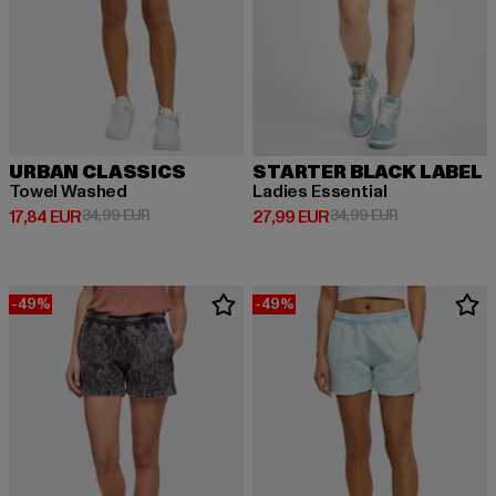
URBAN CLASSICS
STARTER BLACK LABEL
Towel Washed
Ladies Essential
Derzeitiger Preis: 17,84 EUR
Aktionspreis: 34,99 EUR
Derzeitiger Preis: 27,99 EUR
Aktionspreis: 
17,84 EUR
34,99 EUR
27,99 EUR
34,99 EUR
-49%
-49%