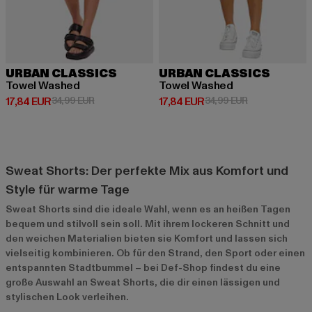
URBAN CLASSICS
URBAN CLASSICS
Towel Washed
Towel Washed
Derzeitiger Preis: 17,84 EUR
Aktionspreis: 34,99 EUR
Derzeitiger Preis: 17,84 EUR
Aktionspreis: 
17,84 EUR
34,99 EUR
17,84 EUR
34,99 EUR
Sweat Shorts: Der perfekte Mix aus Komfort und
Style für warme Tage
Sweat Shorts sind die ideale Wahl, wenn es an heißen Tagen
bequem und stilvoll sein soll. Mit ihrem lockeren Schnitt und
den weichen Materialien bieten sie Komfort und lassen sich
vielseitig kombinieren. Ob für den Strand, den Sport oder einen
entspannten Stadtbummel – bei Def-Shop findest du eine
große Auswahl an Sweat Shorts, die dir einen lässigen und
stylischen Look verleihen.