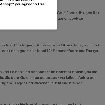
"Accept" you agree to this.
 eine gute Wahl. Von strahlendem Gelb über kräftiges Rot
bar kombinieren, um einen ausgewogenen Look zu
d perfekt für elegante Anlässe oder Strandtage, während
en Look und eignen sich ideal für Sommerfeste und Partys.
le und Leinen sind besonders im Sommer beliebt, da sie
in, die dem Kleid einen edlen Look verleihen. Achte beim
häufigem Tragen und Waschen leuchtend bleiben.
esten mit schlichten Accessoires, um den Look