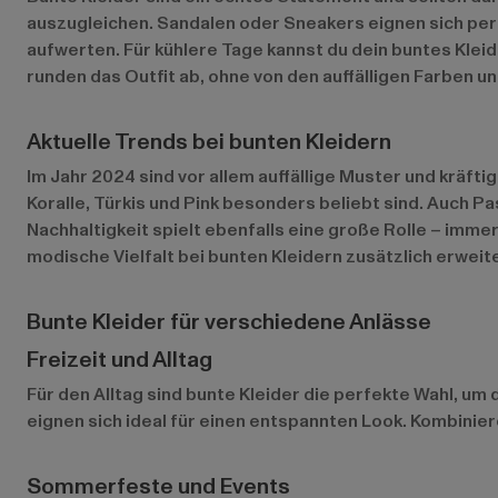
auszugleichen. Sandalen oder Sneakers eignen sich perf
aufwerten. Für kühlere Tage kannst du dein buntes Klei
runden das Outfit ab, ohne von den auffälligen Farben 
Aktuelle Trends bei bunten Kleidern
Im Jahr 2024 sind vor allem auffällige Muster und kräft
Koralle, Türkis und Pink besonders beliebt sind. Auch P
Nachhaltigkeit spielt ebenfalls eine große Rolle – imm
modische Vielfalt bei bunten Kleidern zusätzlich erweite
Bunte Kleider für verschiedene Anlässe
Freizeit und Alltag
Für den Alltag sind bunte Kleider die perfekte Wahl, um
eignen sich ideal für einen entspannten Look. Kombinie
Sommerfeste und Events