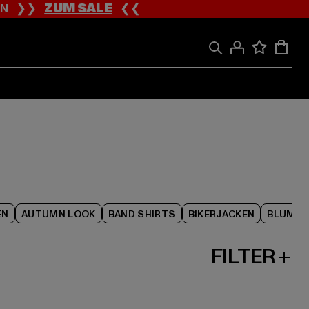
ION ❯❯
ZUM SALE
❮❮
EN
AUTUMN LOOK
BAND SHIRTS
BIKERJACKEN
BLUME
FILTER