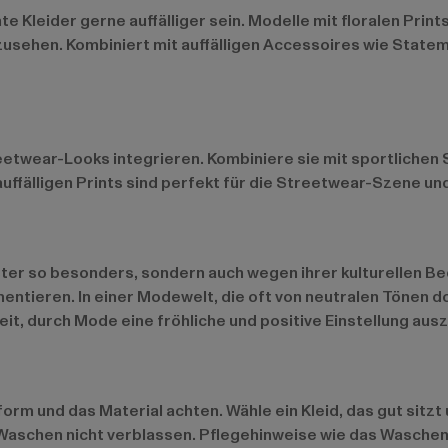
Kleider gerne auffälliger sein. Modelle mit floralen Prin
uszusehen. Kombiniert mit auffälligen Accessoires wie Stat
eetwear-Looks integrieren. Kombiniere sie mit sportlichen 
uffälligen Prints sind perfekt für die Streetwear-Szene un
ster so besonders, sondern auch wegen ihrer kulturellen B
ntieren. In einer Modewelt, die oft von neutralen Tönen do
chkeit, durch Mode eine fröhliche und positive Einstellung 
orm und das Material achten. Wähle ein Kleid, das gut sitzt
 Waschen nicht verblassen. Pflegehinweise wie das Wasche