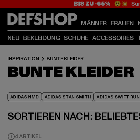
BIS ZU -65%
😲💥 Sum
MÄNNER
FRAUEN
NEU
BEKLEIDUNG
SCHUHE
ACCESSOIRES
INSPIRATION
BUNTE KLEIDER
BUNTE KLEIDER
ADIDAS NMD
ADIDAS STAN SMITH
ADIDAS SWIFT RUN
SORTIEREN NACH:
BELIEBTE
4 ARTIKEL