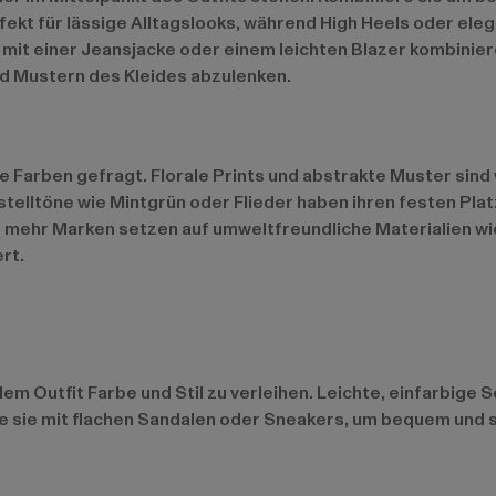
ekt für lässige Alltagslooks, während High Heels oder ele
d mit einer Jeansjacke oder einem leichten Blazer kombini
und Mustern des Kleides abzulenken.
ige Farben gefragt. Florale Prints und abstrakte Muster sin
astelltöne wie Mintgrün oder Flieder haben ihren festen Pla
er mehr Marken setzen auf umweltfreundliche Materialien wi
rt.
 dem Outfit Farbe und Stil zu verleihen. Leichte, einfarbi
re sie mit flachen Sandalen oder Sneakers, um bequem und 