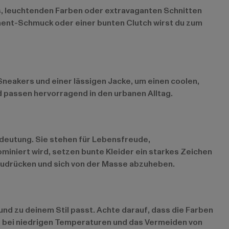
ts, leuchtenden Farben oder extravaganten Schnitten
ement-Schmuck oder einer bunten Clutch wirst du zum
Sneakers und einer lässigen Jacke, um einen coolen,
d passen hervorragend in den urbanen Alltag.
edeutung. Sie stehen für Lebensfreude,
miniert wird, setzen bunte Kleider ein starkes Zeichen
auszudrücken und sich von der Masse abzuheben.
 und zu deinem Stil passt. Achte darauf, dass die Farben
n bei niedrigen Temperaturen und das Vermeiden von