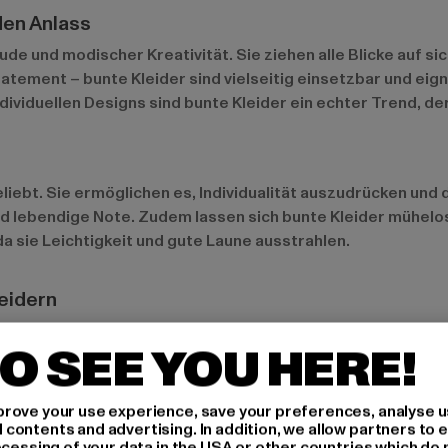
den Anlass
de und modischer Kreativität. Sie ziehen alle Blicke auf si
tement – bunte Kleider sind vielseitig einsetzbar und eigne
dividuellen Designs sind bunte Kleider ein echter Trend, d
ebt. Sie ermöglichen es, Individualität auszudrücken und d
d lebendige Note. Zudem lassen sich bunte Kleider mühelos i
a sie Leichtigkeit und gute Laune ausstrahlen.
eidern
esigns
O SEE YOU HERE!
r den bunten Kleidern. Sie verleihen dem Look eine femini
etrische Muster sind beliebt, da sie modern wirken und sich
rove your use experience, save your preferences, analyse u
eative und stylische Note verleihen möchten.
ontents and advertising. In addition, we allow partners to e
ocessing of your data in the USA or other countries which do 