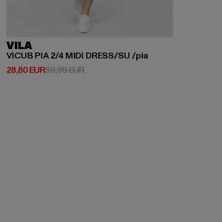
VILA
VICUB PIA 2/4 MIDI DRESS/SU /pia
Derzeitiger Preis: 28,80 EUR
Aktionspreis: 59,99 EUR
28,80 EUR
59,99 EUR