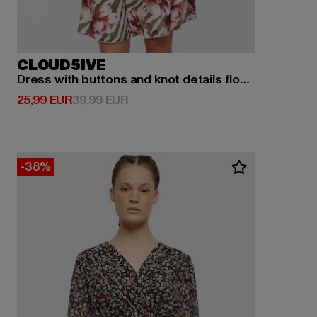
CLOUD5IVE
Dress with buttons and knot details flower print
Derzeitiger Preis: 25,99 EUR
Aktionspreis: 39,99 EUR
25,99 EUR
39,99 EUR
-38%