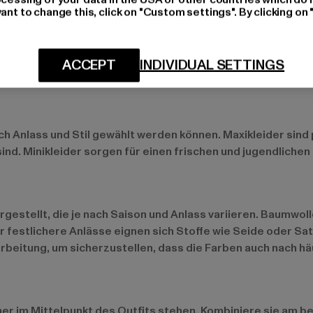
ant to change this, click on "Custom settings". By clicking on 
arbenfroh mögen, sind einfarbige Kleider in kräftigen Tönen
ns Spiel und lassen sich mit neutralen Accessoires wunder
ACCEPT
INDIVIDUAL SETTINGS
ach Anlass und Stil gewählt werden können. Maxikleider sin
 sind. Minikleider sorgen für einen frischen und jugendlich
gestellt, die je nach Saison und Anlass variieren. Baumwol
r festlichere Anlässe eignen sich Stoffe wie Seide oder Sat
arbeitung, um sicherzustellen, dass die Farben auch nach 
her im Mittelpunkt des Outfits stehen. Kombiniere sie am b