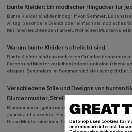
Bunte Kleider: Ein modischer Hingucker für je
Bunte Kleider sind der Inbegriff von Sommer, Lebensfreu
Alltag, besondere Events oder einfach als modisches Sta
Mit ihren leuchtenden Farben, fröhlichen Mustern und in
Warum bunte Kleider so beliebt sind
Bunte Kleider sind aus mehreren Gründen besonders beli
Farben und Muster verleihen jedem Look eine frische un
elegant. Besonders im Sommer sind sie unverzichtbar, d
Verschiedene Stile und Designs von bunten Kl
Blumenmuster, Streifen und geometrische D
GREAT T
Blumenmuster gehören zu den absoluten Klassikern unte
Jahreszeit ein echter Hingucker. Auch Streifen und geom
DefShop uses cookies to imp
Diese Muster sind ideal für alle, die ihrem Look eine kr
and measure interest-based c
This may also include the pr