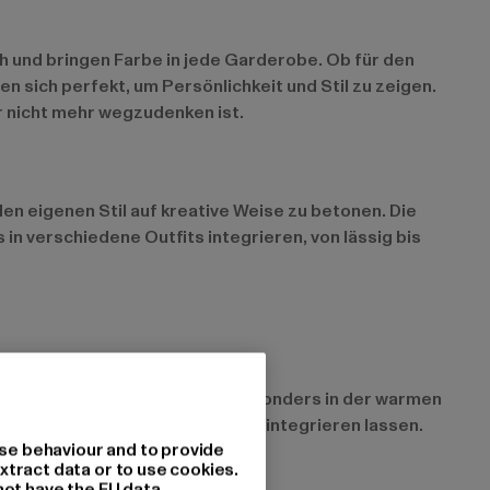
ch und bringen Farbe in jede Garderobe. Ob für den
n sich perfekt, um Persönlichkeit und Stil zu zeigen.
er nicht mehr wegzudenken ist.
en eigenen Stil auf kreative Weise zu betonen. Die
n verschiedene Outfits integrieren, von lässig bis
ne, verspielte Note und sind besonders in der warmen
 leicht in verschiedene Outfits integrieren lassen.
se behaviour and to provide
xtract data or to use cookies.
not have the EU data