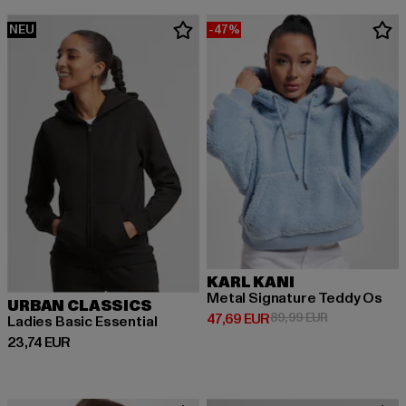
NEU
-47%
KARL KANI
Metal Signature Teddy Os
URBAN CLASSICS
Derzeitiger Preis: 47,69 EUR
Aktionspreis:
47,69 EUR
89,99 EUR
Ladies Basic Essential
Derzeitiger Preis: 23,74 EUR
23,74 EUR