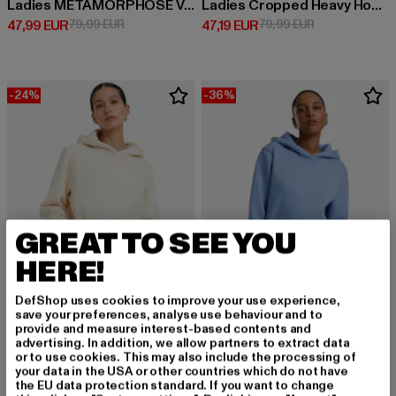
Ladies METAMORPHOSE V.2 x Heavy Oversized
Ladies Cropped Heavy Hoody
Derzeitiger Preis: 47,99 EUR
Aktionspreis: 79,99 EUR
Derzeitiger Preis: 47,19 EUR
Aktionspreis: 
47,99 EUR
79,99 EUR
47,19 EUR
79,99 EUR
-24%
-36%
GREAT TO SEE YOU
HERE!
DefShop uses cookies to improve your use experience,
save your preferences, analyse use behaviour and to
provide and measure interest-based contents and
MISS TEE
URBAN CLASSICS
advertising. In addition, we allow partners to extract data
Good Vibes Ladies Fluffy
Ladies Fluffy
or to use cookies. This may also include the processing of
your data in the USA or other countries which do not have
Derzeitiger Preis: 34,19 EUR
Aktionspreis: 44,99 EUR
Derzeitiger Preis: 31,99 EUR
Aktionspreis: 
34,19 EUR
44,99 EUR
31,99 EUR
49,99 EUR
the EU data protection standard. If you want to change