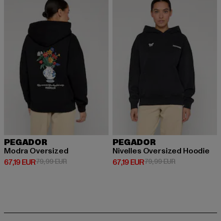
PEGADOR
PEGADOR
Modra Oversized
Nivelles Oversized Hoodie
Derzeitiger Preis: 67,19 EUR
Aktionspreis: 79,99 EUR
Derzeitiger Preis: 67,19 EUR
Aktionspreis: 
67,19 EUR
79,99 EUR
67,19 EUR
79,99 EUR