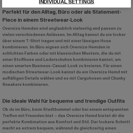
INDIVIDUAL SETTINGS
Oversize Hemden für verschiedene Anlässe
Perfekt für den Alltag, Büro oder als Statement-
Piece in einem Streetwear-Look
Oversize Hemden sind unglaublich vielseitig und passen zu
vielen verschiedenen Anlässen. Im Alltag kannst du sie locker
über einem T-Shirt tragen und mit einer lässigen Hose
kombinieren. Im Büro eignen sich Oversize Hemden in
schlichten Farben oder mit klassischen Mustern, die du mit
einer Stoffhose und Lederschuhen kombinieren kannst, um
einen smarten Business-Casual-Look zu kreieren. Für einen
modischen Streetwear-Look kannst du ein Oversize Hemd mit
auffälligen Details wählen und es mit Cargohosen und Chunky
Sneakers kombinieren.
Die ideale Wahl für bequeme und trendige Outfits
Ob du im Büro, beim Stadtbummel oder bei einem entspannten
Treffen mit Freunden bist – das Oversize Hemd bietet dir die
perfekte Kombination aus Komfort und Stil. Der lockere Schnitt
macht es extrem bequem, während du gleichzeitig einen