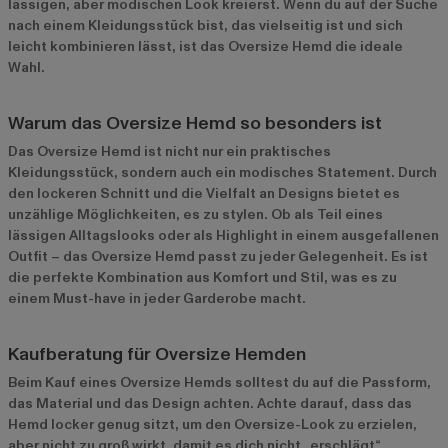
lässigen, aber modischen Look kreierst. Wenn du auf der Suche
nach einem Kleidungsstück bist, das vielseitig ist und sich
leicht kombinieren lässt, ist das Oversize Hemd die ideale
Wahl.
Warum das Oversize Hemd so besonders ist
Das Oversize Hemd ist nicht nur ein praktisches
Kleidungsstück, sondern auch ein modisches Statement. Durch
den lockeren Schnitt und die Vielfalt an Designs bietet es
unzählige Möglichkeiten, es zu stylen. Ob als Teil eines
lässigen Alltagslooks oder als Highlight in einem ausgefallenen
Outfit – das Oversize Hemd passt zu jeder Gelegenheit. Es ist
die perfekte Kombination aus Komfort und Stil, was es zu
einem Must-have in jeder Garderobe macht.
Kaufberatung für Oversize Hemden
Beim Kauf eines Oversize Hemds solltest du auf die Passform,
das Material und das Design achten. Achte darauf, dass das
Hemd locker genug sitzt, um den Oversize-Look zu erzielen,
aber nicht zu groß wirkt, damit es dich nicht „erschlägt“.