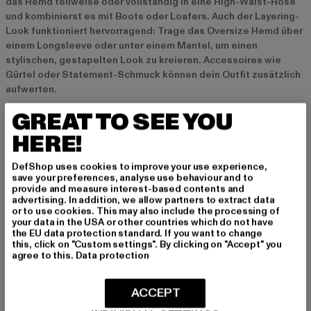
das Hemd teilweise oder vollständig in eine High-Waist-Hose
und kombinierst es mit Boots oder Loafers. Auch der Layering-
Look funktioniert hervorragend: Trage das Oversize Hemd über
einem Longsleeve oder unter einem Mantel, um einen
stylischen, gestapelten Look zu kreieren. Accessoires wie
Gürtel oder Statement-Schmuck können dein Outfit zusätzlich
aufwerten.
GREAT TO SEE YOU
Aktuelle Trends bei Oversize Hemden
HERE!
2024 sind Oversize Hemden weiterhin ein fester Bestandteil
der Modewelt. Besonders angesagt sind Modelle in neutralen
DefShop uses cookies to improve your use experience,
Farben wie Beige, Sand und Erdtönen, die sich leicht
save your preferences, analyse use behaviour and to
provide and measure interest-based contents and
kombinieren lassen und einen minimalistischen Look
advertising. In addition, we allow partners to extract data
unterstützen. Nachhaltigkeit spielt eine immer größere Rolle,
or to use cookies. This may also include the processing of
weshalb viele Oversize Hemden aus recycelten Materialien
your data in the USA or other countries which do not have
the EU data protection standard. If you want to change
oder in umweltfreundlichen Produktionsprozessen hergestellt
this, click on "Custom settings". By clicking on "Accept" you
werden. Auch asymmetrische Schnitte und ungewöhnliche
agree to this.
Data protection
Details wie Oversized-Ärmel oder verlängerte Säume sind im
Trend und verleihen den Hemden einen modernen Twist.
ACCEPT