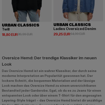
URBAN CLASSICS
URBAN CLASSICS
Ladies Oversized Denim
Twill
Derzeitiger Preis: 29,25 EUR
Aktionspreis:
29,25 EUR
64,99 EUR
Derzeitiger Preis: 18,80 EUR
Aktionspreis: 39,99 EUR
18,80 EUR
39,99 EUR
Oversize Hemd: Der trendige Klassiker im neuen
Look
Das Oversize Hemd ist ein wahrer Klassiker, der durch seine
moderne Interpretation an Popularität gewonnen hat. Der
lockere Schnitt, die bequemen Materialien und der lässige
Look machen das Oversize Hemd zu einem unverzichtbaren
Bestandteil jeder Garderobe. Egal, ob du es zu Jeans für einen
entspannten Look oder über einem T-Shirt für den angesagten
Layering-Style trägst – das Oversize Hemd bietet dir unzählige