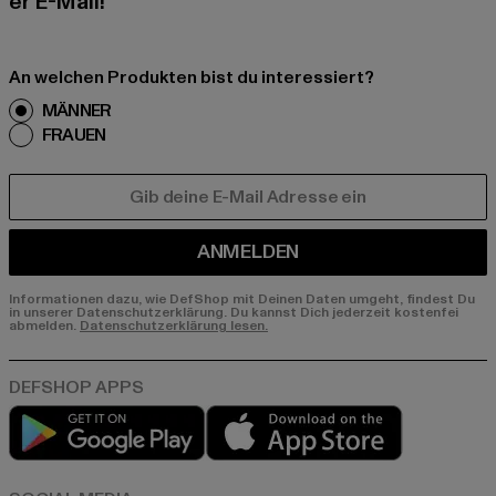
er E-Mail!
An welchen Produkten bist du interessiert?
MÄNNER
FRAUEN
E-MAIL
ANMELDEN
Informationen dazu, wie DefShop mit Deinen Daten umgeht, findest Du
in unserer Datenschutzerklärung. Du kannst Dich jederzeit kostenfei
abmelden.
Datenschutzerklärung lesen.
Play market
App store