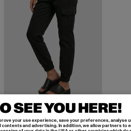
O SEE YOU HERE!
URBAN CLASSICS
Ladies High Waist
rove your use experience, save your preferences, analyse u
Derzeitiger Preis: 36,89 EUR
Aktionspreis: 44,99 EUR
36,89 EUR
44,99 EUR
ontents and advertising. In addition, we allow partners to e
ocessing of your data in the USA or other countries which do 