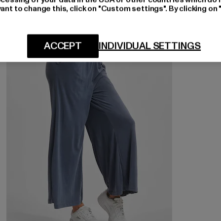
ant to change this, click on "Custom settings". By clicking on 
-10%
ACCEPT
INDIVIDUAL SETTINGS