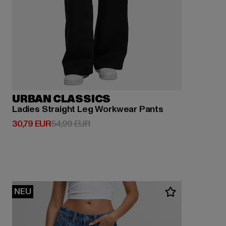
URBAN CLASSICS
Ladies Straight Leg Workwear Pants
Derzeitiger Preis: 30,79 EUR
Aktionspreis: 54,99 EUR
30,79 EUR
54,99 EUR
NEU