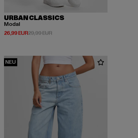
URBAN CLASSICS
Modal
Derzeitiger Preis: 26,99 EUR
Aktionspreis: 29,99 EUR
26,99 EUR
29,99 EUR
NEU