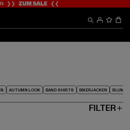
ION ❯❯
ZUM SALE
❮❮
EN
AUTUMN LOOK
BAND SHIRTS
BIKERJACKEN
BLUME
FILTER