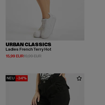
URBAN CLASSICS
Ladies French Terry Hot
Derzeitiger Preis: 15,99 EUR
Aktionspreis: 19,99 EUR
15,99 EUR
19,99 EUR
NEU
-34%