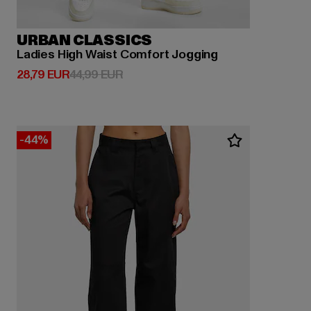
URBAN CLASSICS
Ladies High Waist Comfort Jogging
Derzeitiger Preis: 28,79 EUR
Aktionspreis: 44,99 EUR
28,79 EUR
44,99 EUR
-44%