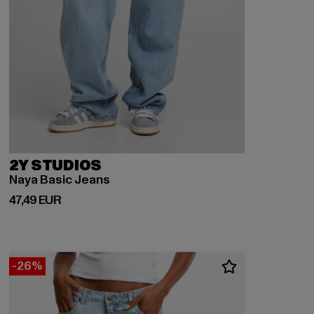
2Y STUDIOS
Naya Basic Jeans
Derzeitiger Preis: 47,49 EUR
47,49 EUR
-26%