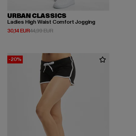
URBAN CLASSICS
Ladies High Waist Comfort Jogging
Derzeitiger Preis: 30,14 EUR
Aktionspreis: 44,99 EUR
30,14 EUR
44,99 EUR
-20%