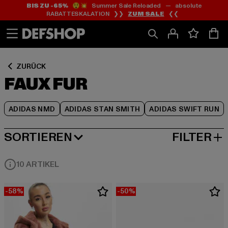
BIS ZU -65%
😲💥 Summer Sale Reloaded — absolute
Zum
Zum
Zum
RABATTESKALATION ❯❯
ZUM SALE
❮❮
Inhalt
Fußzeile
Produktraster
springen
springen
springen
ZURÜCK
FAUX FUR
ADIDAS NMD
ADIDAS STAN SMITH
ADIDAS SWIFT RUN
SORTIEREN
FILTER
BELIEBTESTE
10 ARTIKEL
-58%
-50%