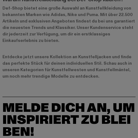
Def-Shop bietet eine große Auswahl an Kunstfellkleidung von
bekannten Marken wie
Adidas
,
Nike
und
Puma
. Mit über 22.500
Artikeln und exklusiven Angeboten findest du bei uns garantiert
die neuesten Trends und Klassiker. Unser Kundenservice steht
dir jederzeit zur Verfügung, um dir ein erstklassiges
Einkaufserlebnis zu bieten.
Entdecke jetzt unsere
Kollektion an Kunstfelljacken
und finde
das perfekte Stück für deinen individuellen Stil. Schau auch in
unseren Kategorien für
Kunstfellwesten
und
Kunstfellmäntel
,
um noch mehr trendige Modelle zu entdecken.
MELDE DICH AN, UM
INSPIRIERT ZU BLEI
BEN!