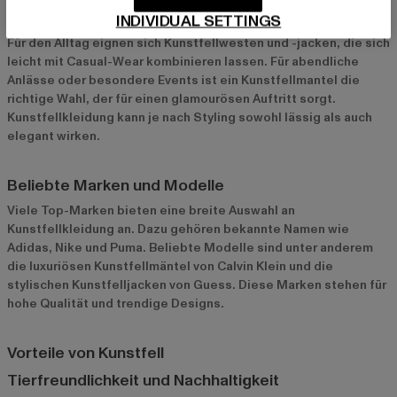
Tipps für verschiedene Anlässe
INDIVIDUAL SETTINGS
Für den Alltag eignen sich Kunstfellwesten und -jacken, die sich
leicht mit Casual-Wear kombinieren lassen. Für abendliche
Anlässe oder besondere Events ist ein Kunstfellmantel die
richtige Wahl, der für einen glamourösen Auftritt sorgt.
Kunstfellkleidung kann je nach Styling sowohl lässig als auch
elegant wirken.
Beliebte Marken und Modelle
Viele Top-Marken bieten eine breite Auswahl an
Kunstfellkleidung an. Dazu gehören bekannte Namen wie
Adidas
,
Nike
und
Puma
. Beliebte Modelle sind unter anderem
die luxuriösen Kunstfellmäntel von Calvin Klein und die
stylischen Kunstfelljacken von Guess. Diese Marken stehen für
hohe Qualität und trendige Designs.
Vorteile von Kunstfell
Tierfreundlichkeit und Nachhaltigkeit