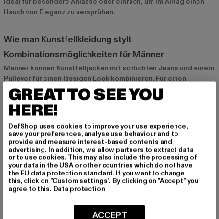
ideal für besondere Anlässe oder einfach, um im Alltag einen
Hauch von Eleganz zu versprühen.
Wie man Kunstfellkleidung stylt
Kombinationsmöglichkeiten für Männer
Männer können Kunstfelljacken mit schlichten Jeans und einem
Pullover für einen lässigen Look kombinieren. Für einen
GREAT TO SEE YOU
eleganteren Stil eignen sich Kunstfellmäntel in Kombination
mit Anzughosen und einem Rollkragenpullover. Sneakers oder
HERE!
Stiefel runden den Look ab.
DefShop uses cookies to improve your use experience,
save your preferences, analyse use behaviour and to
Kombinationsmöglichkeiten für Frauen
provide and measure interest-based contents and
advertising. In addition, we allow partners to extract data
Frauen haben zahlreiche Möglichkeiten, Kunstfellkleidung zu
or to use cookies. This may also include the processing of
stylen. Eine Kunstfellweste über einem Langarmkleid und
your data in the USA or other countries which do not have
Stiefeln sorgt für einen modischen Herbstlook.
the EU data protection standard. If you want to change
this, click on "Custom settings". By clicking on "Accept" you
Kunstfellmäntel passen perfekt zu Skinny Jeans und High
agree to this.
Data protection
Heels, während Kunstfelljacken lässig zu Leggings und
Sneakers getragen werden können.
ACCEPT