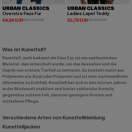
URBAN CLASSICS
URBAN CLASSICS
Oversize Faux Fur
Ladies Lapel Teddy
Derzeitiger Preis: 64,89 EUR
Aktionspreis: 109,99 EUR
Derzeitiger Preis: 55,79 EUR
Aktionspreis:
64,89 EUR
109,99 EUR
55,79 EUR
89,99 EUR
Was ist Kunstfell?
Kunstfell, auch bekannt als Faux Fur, ist ein synthetisches
Material, das entwickelt wurde, um das Aussehen und die
Haptik von echtem Tierfell zu imitieren. Es besteht meist aus
Polymeren wie Acryl oder Polyester und ist eine tierfreundliche
Alternative zu Echtfell. Kunstfell hat sich in den letzten Jahren
in der Modewelt etabliert und bietet zahlreiche Vorteile
gegenüber echtem Fell, darunter geringere Kosten und
einfachere Pflege.
Verschiedene Arten von Kunstfellkleidung
Kunstfelljacken