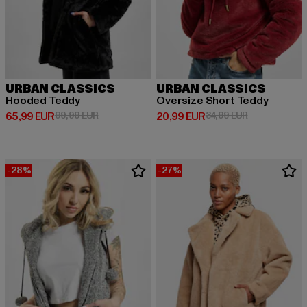
URBAN CLASSICS
URBAN CLASSICS
Hooded Teddy
Oversize Short Teddy
Derzeitiger Preis: 65,99 EUR
Aktionspreis: 99,99 EUR
Derzeitiger Preis: 20,99 EUR
Aktionspreis:
65,99 EUR
99,99 EUR
20,99 EUR
34,99 EUR
-28%
-27%