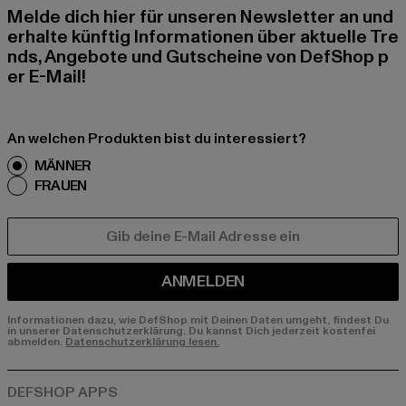
Melde dich hier für unseren Newsletter an und
erhalte künftig Informationen über aktuelle Tre
nds, Angebote und Gutscheine von DefShop p
er E-Mail!
An welchen Produkten bist du interessiert?
MÄNNER
FRAUEN
E-MAIL
ANMELDEN
Informationen dazu, wie DefShop mit Deinen Daten umgeht, findest Du
in unserer Datenschutzerklärung. Du kannst Dich jederzeit kostenfei
abmelden.
Datenschutzerklärung lesen.