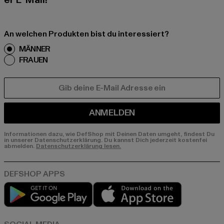
er E-Mail!
An welchen Produkten bist du interessiert?
MÄNNER
FRAUEN
E-MAIL
ANMELDEN
Informationen dazu, wie DefShop mit Deinen Daten umgeht, findest Du
in unserer Datenschutzerklärung. Du kannst Dich jederzeit kostenfei
abmelden.
Datenschutzerklärung lesen.
Play market
App store