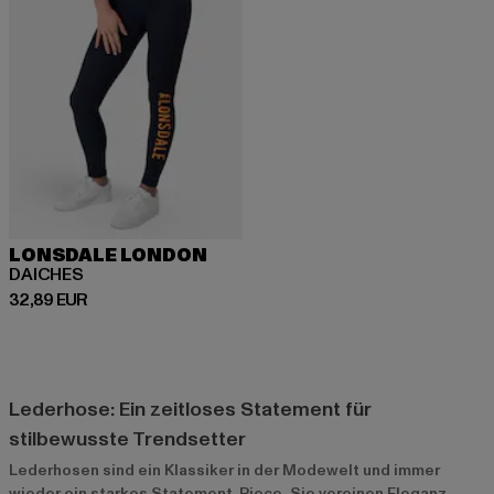
LONSDALE LONDON
DAICHES
Derzeitiger Preis: 32,89 EUR
32,89 EUR
Lederhose: Ein zeitloses Statement für
stilbewusste Trendsetter
Lederhosen sind ein Klassiker in der Modewelt und immer
wieder ein starkes Statement-Piece. Sie vereinen Eleganz,