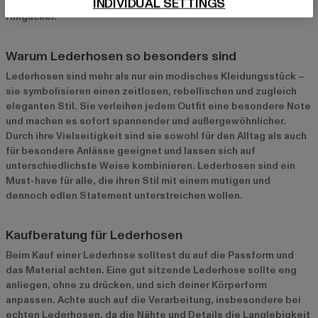
INDIVIDUAL SETTINGS
oder bei einem abendlichen Event – Lederhosen sind ein echter
Hingucker.
Warum Lederhosen so besonders sind
Lederhosen sind mehr als nur ein modisches Kleidungsstück –
sie symbolisieren einen zeitlosen, rebellischen und zugleich
eleganten Stil. Sie verleihen jedem Outfit eine besondere Note
und machen es sofort spannender und außergewöhnlicher.
Durch ihre Vielseitigkeit sind sie sowohl für den Alltag als auch
für besondere Anlässe geeignet und lassen sich auf
unterschiedlichste Weise kombinieren. Lederhosen sind ein
Must-have für alle, die ihren Stil mit einem mutigen und
dennoch edlen Statement unterstreichen wollen.
Kaufberatung für Lederhosen
Beim Kauf einer Lederhose solltest du auf die Passform und
das Material achten. Eine gut sitzende Lederhose sollte eng
anliegen, ohne zu drücken, und sich deiner Körperform
anpassen. Achte auch auf die Verarbeitung, insbesondere bei
echten Lederhosen, da die Nähte und Details die Langlebigkeit