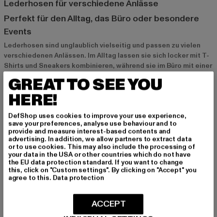
Lederhosen für verschiedene Anlässe
Perfekt für den Alltag, das Büro oder besondere
Events
Lederhosen sind unglaublich vielseitig und passen zu vielen
verschiedenen Anlässen. Im Alltag lassen sie sich locker mit T-
Shirts und Sneakers kombinieren, während sie im Büro mit einer
Bluse oder einem Hemd für einen eleganten und dennoch
GREAT TO SEE YOU
modernen Look sorgen. Für besondere Anlässe wie Partys oder
HERE!
Abendveranstaltungen sind Lederhosen mit auffälligen Details
oder in glänzender Lackoptik die perfekte Wahl, um ein
DefShop uses cookies to improve your use experience,
modisches Statement zu setzen. Egal, für welchen Anlass – mit
save your preferences, analyse use behaviour and to
einer Lederhose bist du immer stilvoll und trendy gekleidet.
provide and measure interest-based contents and
advertising. In addition, we allow partners to extract data
or to use cookies. This may also include the processing of
Die ideale Wahl für stilvolle und mutige Outfits
your data in the USA or other countries which do not have
the EU data protection standard. If you want to change
Mit einer Lederhose setzt du immer ein modisches Zeichen.
this, click on "Custom settings". By clicking on "Accept" you
Sie sind die ideale Wahl für alle, die ihren Look aufwerten und
agree to this.
Data protection
dabei nicht auf Komfort verzichten wollen. Lederhosen strahlen
Selbstbewusstsein aus und lassen sich sowohl elegant als
ACCEPT
auch lässig tragen. Ob bei einem entspannten Stadtbummel