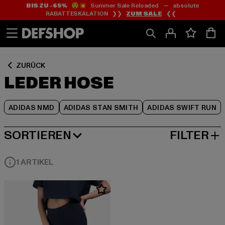
BIS ZU -65%
😲💥 Summer Sale Reloaded — absolute
Zum
Zum
Zum
RABATTESKALATION ❯❯
ZUM SALE
❮❮
Inhalt
Fußzeile
Produktraster
springen
springen
springen
ZURÜCK
LEDER HOSE
ADIDAS NMD
ADIDAS STAN SMITH
ADIDAS SWIFT RUN
SORTIEREN
FILTER
BELIEBTESTE
1 ARTIKEL