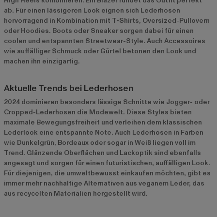
High Heels kombinieren. Ein Blazer rundet das Outfit perfekt
ab. Für einen lässigeren Look eignen sich Lederhosen
hervorragend in Kombination mit T-Shirts, Oversized-Pullovern
oder Hoodies. Boots oder Sneaker sorgen dabei für einen
coolen und entspannten Streetwear-Style. Auch Accessoires
wie auffälliger Schmuck oder Gürtel betonen den Look und
machen ihn einzigartig.
Aktuelle Trends bei Lederhosen
2024 dominieren besonders lässige Schnitte wie Jogger- oder
Cropped-Lederhosen die Modewelt. Diese Styles bieten
maximale Bewegungsfreiheit und verleihen dem klassischen
Lederlook eine entspannte Note. Auch Lederhosen in Farben
wie Dunkelgrün, Bordeaux oder sogar in Weiß liegen voll im
Trend. Glänzende Oberflächen und Lackoptik sind ebenfalls
angesagt und sorgen für einen futuristischen, auffälligen Look.
Für diejenigen, die umweltbewusst einkaufen möchten, gibt es
immer mehr nachhaltige Alternativen aus veganem Leder, das
aus recycelten Materialien hergestellt wird.