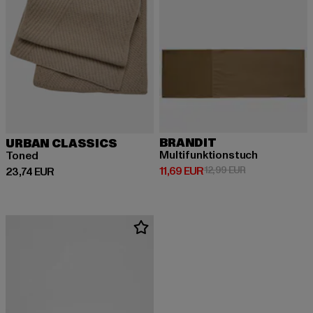
BRANDIT
URBAN CLASSICS
Multifunktionstuch
Toned
Derzeitiger Preis: 11,69 EUR
Aktionspreis: 1
11,69 EUR
12,99 EUR
Derzeitiger Preis: 23,74 EUR
23,74 EUR