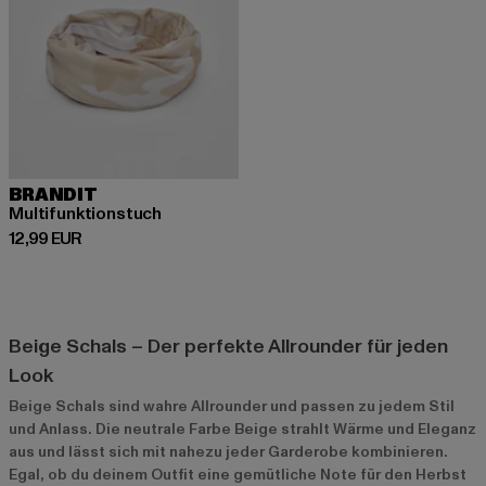
BRANDIT
Multifunktionstuch
Derzeitiger Preis: 12,99 EUR
12,99 EUR
Beige Schals – Der perfekte Allrounder für jeden
Look
Beige Schals sind wahre Allrounder und passen zu jedem Stil
und Anlass. Die neutrale Farbe Beige strahlt Wärme und Eleganz
aus und lässt sich mit nahezu jeder Garderobe kombinieren.
Egal, ob du deinem Outfit eine gemütliche Note für den Herbst