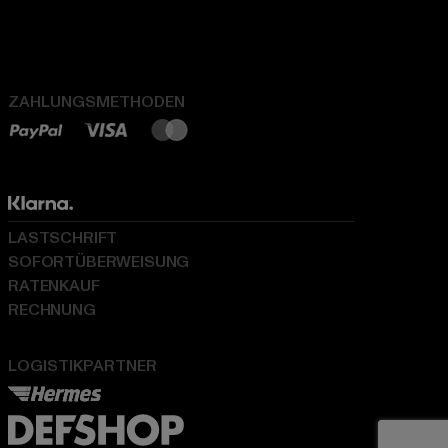
ZAHLUNGSMETHODEN
LASTSCHRIFT
SOFORTÜBERWEISUNG
RATENKAUF
RECHNUNG
LOGISTIKPARTNER