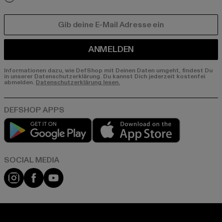
E-MAIL
ANMELDEN
Informationen dazu, wie DefShop mit Deinen Daten umgeht, findest Du
in unserer Datenschutzerklärung. Du kannst Dich jederzeit kostenfei
abmelden.
Datenschutzerklärung lesen.
Play market
App store
Instagram
Facebook
YouTube