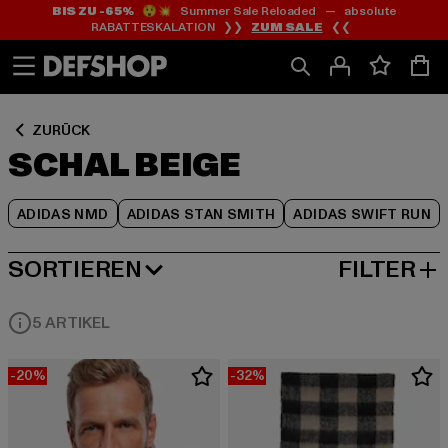
BIS ZU -65%
😲💥 Summer Sale Reloaded — absolute
Zum
Zum
Zum
RABATTESKALATION ❯❯
ZUM SALE
❮❮
Inhalt
Fußzeile
Produktraster
springen
springen
springen
ZURÜCK
SCHAL BEIGE
ADIDAS NMD
ADIDAS STAN SMITH
ADIDAS SWIFT RUN
SORTIEREN
FILTER
BELIEBTESTE
5 ARTIKEL
-20%
-32%