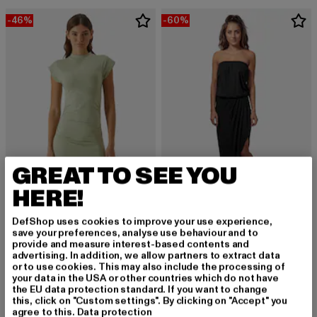
-46%
-60%
GREAT TO SEE YOU
HERE!
URBAN CLASSICS
URBAN CLASSICS
DefShop uses cookies to improve your use experience,
Ladies Short Cotton Jersey
Ladies Viscose
save your preferences, analyse use behaviour and to
Derzeitiger Preis: 18,89 EUR
provide and measure interest-based contents and
Aktionspreis: 34,99 EUR
Derzeitiger Preis: 14,00 EUR
Aktionspreis: 
18,89 EUR
34,99 EUR
14,00 EUR
34,99 EUR
advertising. In addition, we allow partners to extract data
or to use cookies. This may also include the processing of
your data in the USA or other countries which do not have
the EU data protection standard. If you want to change
this, click on "Custom settings". By clicking on "Accept" you
agree to this.
Data protection
Cocktailkleider: Eleganz trifft auf Modernität