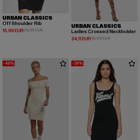
URBAN CLASSICS
Off Shoulder Rib
URBAN CLASSICS
Derzeitiger Preis: 15,99 EUR
Aktionspreis: 24,99 EUR
15,99 EUR
24,99 EUR
Ladies Crossed Neckholder
Derzeitiger Preis: 24,11 EUR
Aktionspreis: 3
24,11 EUR
35,99 EUR
-48%
-38%