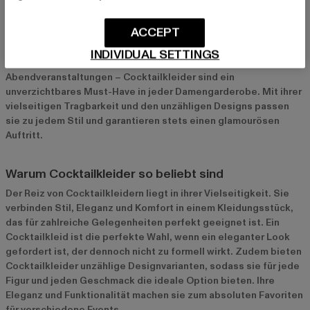
Cocktailkleider sind der Inbegriff von zeitloser Eleganz und
ACCEPT
moderner Mode. Sie sind ideal für eine Vielzahl von Anlässen
und bieten die perfekte Balance zwischen schick und leger. Ob
INDIVIDUAL SETTINGS
für Hochzeiten, Dinner-Partys oder elegante
Abendveranstaltungen – Cocktailkleider sind ein
unverzichtbares Must-Have in jeder Damengarderobe. Mit ihrer
vielseitigen Tragbarkeit und den unzähligen Designs passen
sie zu jedem Stil und garantieren stets einen glamourösen
Auftritt.
Warum Cocktailkleider so beliebt sind
Der Reiz von Cocktailkleidern liegt in ihrer Vielseitigkeit. Sie
verbinden Stil, Eleganz und Komfort in einem Kleidungsstück,
das für zahlreiche Gelegenheiten perfekt geeignet ist. Ein
Cocktailkleid ist die perfekte Wahl, wenn ein eleganter Look
gefordert ist, der dennoch nicht zu formell wirkt. Zudem bieten
Cocktailkleider unzählige Designvarianten, sodass sie für jede
Figur und jeden Geschmack die ideale Option bieten. Ihre
Eleganz und Funktionalität machen sie zum absoluten Favoriten
für verschiedene Events.