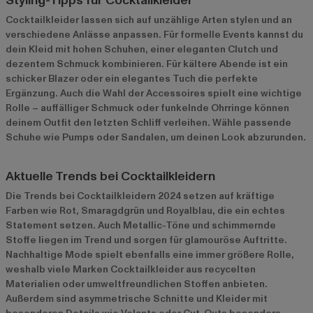
Styling-Tipps für Cocktailkleider
Cocktailkleider lassen sich auf unzählige Arten stylen und an
verschiedene Anlässe anpassen. Für formelle Events kannst du
dein Kleid mit hohen Schuhen, einer eleganten Clutch und
dezentem Schmuck kombinieren. Für kältere Abende ist ein
schicker Blazer oder ein elegantes Tuch die perfekte
Ergänzung. Auch die Wahl der Accessoires spielt eine wichtige
Rolle – auffälliger Schmuck oder funkelnde Ohrringe können
deinem Outfit den letzten Schliff verleihen. Wähle passende
Schuhe wie Pumps oder Sandalen, um deinen Look abzurunden.
Aktuelle Trends bei Cocktailkleidern
Die Trends bei Cocktailkleidern 2024 setzen auf kräftige
Farben wie Rot, Smaragdgrün und Royalblau, die ein echtes
Statement setzen. Auch Metallic-Töne und schimmernde
Stoffe liegen im Trend und sorgen für glamouröse Auftritte.
Nachhaltige Mode spielt ebenfalls eine immer größere Rolle,
weshalb viele Marken Cocktailkleider aus recycelten
Materialien oder umweltfreundlichen Stoffen anbieten.
Außerdem sind asymmetrische Schnitte und Kleider mit