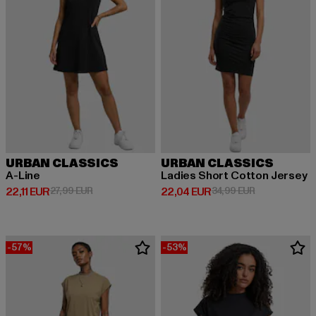
URBAN CLASSICS
URBAN CLASSICS
A-Line
Ladies Short Cotton Jersey
Derzeitiger Preis: 22,11 EUR
Aktionspreis: 27,99 EUR
Derzeitiger Preis: 22,04 EUR
Aktionspreis:
22,11 EUR
27,99 EUR
22,04 EUR
34,99 EUR
-57%
-53%