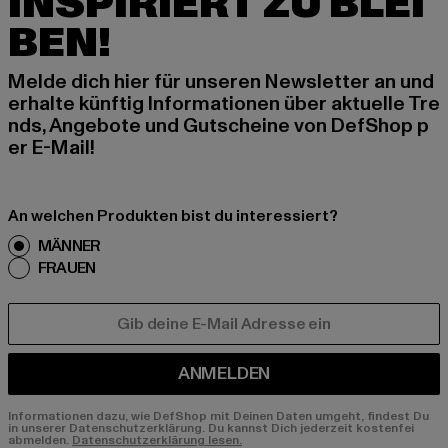
INSPIRIERT ZU BLEI
BEN!
Melde dich hier für unseren Newsletter an und
erhalte künftig Informationen über aktuelle Tre
nds, Angebote und Gutscheine von DefShop p
er E-Mail!
An welchen Produkten bist du interessiert?
MÄNNER
FRAUEN
E-MAIL
ANMELDEN
Informationen dazu, wie DefShop mit Deinen Daten umgeht, findest Du
in unserer Datenschutzerklärung. Du kannst Dich jederzeit kostenfei
abmelden.
Datenschutzerklärung lesen.