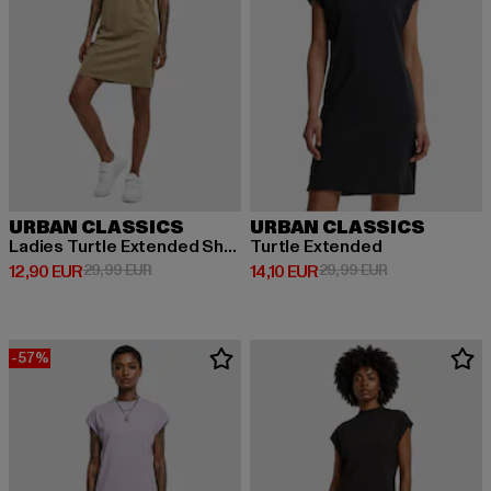
URBAN CLASSICS
URBAN CLASSICS
Ladies Turtle Extended Shoulder
Turtle Extended
Derzeitiger Preis: 12,90 EUR
Aktionspreis: 29,99 EUR
Derzeitiger Preis: 14,10 EUR
Aktionspreis: 
12,90 EUR
29,99 EUR
14,10 EUR
29,99 EUR
-57%