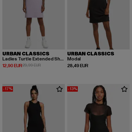
URBAN CLASSICS
URBAN CLASSICS
Ladies Turtle Extended Shoulder
Modal
Derzeitiger Preis: 12,90 EUR
Aktionspreis: 29,99 EUR
Derzeitiger Preis: 28,49 EUR
12,90 EUR
29,99 EUR
28,49 EUR
-17%
-13%