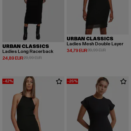
URBAN CLASSICS
Ladies Mesh Double Layer
URBAN CLASSICS
Derzeitiger Preis: 34,79 EUR
Aktionspreis:
34,79 EUR
39,99 EUR
Ladies Long Racerback
Derzeitiger Preis: 24,89 EUR
Aktionspreis: 29,99 EUR
24,89 EUR
29,99 EUR
-42%
-26%