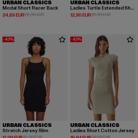
URBAN CLASSICS
URBAN CLASSICS
Modal Short Racer Back
Ladies Turtle Extended Shoulder
Derzeitiger Preis: 24,89 EUR
Aktionspreis: 29,99 EUR
Derzeitiger Preis: 12,90 EUR
Aktionspreis: 
24,89 EUR
29,99 EUR
12,90 EUR
29,99 EUR
-43%
-43%
URBAN CLASSICS
URBAN CLASSICS
Stretch Jersey Slim
Ladies Short Cotton Jersey
Derzeitiger Preis: 17,09 EUR
Aktionspreis: 29,99 EUR
Derzeitiger Preis: 19,94 EUR
Aktionspreis: 
17,09 EUR
29,99 EUR
19,94 EUR
34,99 EUR