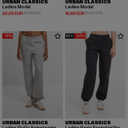
URBAN CLASSICS
URBAN CLASSICS
Ladies Modal
Ladies Modal
Derzeitiger Preis: 20,09 EUR
Aktionspreis: 29,99 EUR
Derzeitiger Preis: 18,89 EUR
Aktionspreis: 
20,09 EUR
29,99 EUR
18,89 EUR
29,99 EUR
-18%
NEU
-24%
URBAN CLASSICS
URBAN CLASSICS
Ladies Fluffy Sweatpants
Ladies Basic Essential Sweatpants