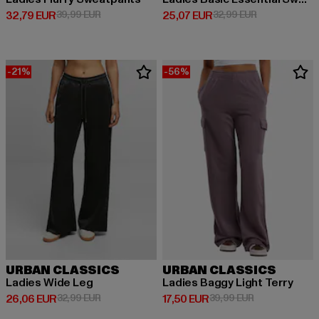
Derzeitiger Preis: 32,79 EUR
Aktionspreis: 39,99 EUR
Derzeitiger Preis: 25,07 EUR
Aktionspreis:
32,79 EUR
39,99 EUR
25,07 EUR
32,99 EUR
-21%
-56%
URBAN CLASSICS
URBAN CLASSICS
Ladies Wide Leg
Ladies Baggy Light Terry
Derzeitiger Preis: 26,06 EUR
Aktionspreis: 32,99 EUR
Derzeitiger Preis: 17,50 EUR
Aktionspreis: 
26,06 EUR
32,99 EUR
17,50 EUR
39,99 EUR