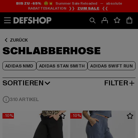
BIS ZU -65%
😲💥 Summer Sale Reloaded — absolute
Zum
Zum
Zum
RABATTESKALATION ❯❯
ZUM SALE
❮❮
Inhalt
Fußzeile
Produktraster
springen
springen
springen
ZURÜCK
SCHLABBERHOSE
ADIDAS NMD
ADIDAS STAN SMITH
ADIDAS SWIFT RUN
SORTIEREN
FILTER
BELIEBTESTE
310 ARTIKEL
-10%
-10%