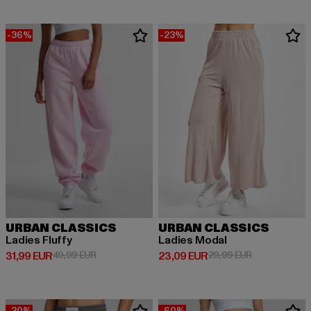
-36%
-23%
URBAN CLASSICS
URBAN CLASSICS
Ladies Fluffy
Ladies Modal
Derzeitiger Preis: 31,99 EUR
Aktionspreis: 49,99 EUR
Derzeitiger Preis: 23,09 EUR
Aktionspreis:
31,99 EUR
49,99 EUR
23,09 EUR
29,99 EUR
-20%
-60%