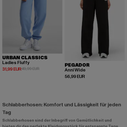
URBAN CLASSICS
Ladies Fluffy
PEGADOR
Derzeitiger Preis: 31,99 EUR
Aktionspreis: 49,99 EUR
31,99 EUR
49,99 EUR
Anni Wide
Derzeitiger Preis: 56,99 EUR
56,99 EUR
Schlabberhosen: Komfort und Lässigkeit für jeden
Tag
Schlabberhosen sind der Inbegriff von Gemütlichkeit und
bieten dir das perfekte Kleidungsstück für entspannte Tage.