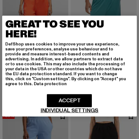
GREAT TO SEE YOU
HERE!
DefShop uses cookies to improve your use experience,
save your preferences, analyse use behaviour and to
provide and measure interest-based contents and
advertising. In addition, we allow partners to extract data
or to use cookies. This may also include the processing of
your data in the USA or other countries which do not have
the EU data protection standard. If you want to change
URBAN CLASSICS
URBAN CLASSICS
this, click on "Custom settings". By clicking on "Accept" you
agree to this.
Data protection
Ladies Wide Leg
Modal Culotte
Derzeitiger Preis: 25,07 EUR
Aktionspreis: 32,99 EUR
Derzeitiger Preis: 20,99 EUR
Aktionspreis:
25,07 EUR
32,99 EUR
20,99 EUR
29,99 EUR
ACCEPT
INDIVIDUAL SETTINGS
-36%