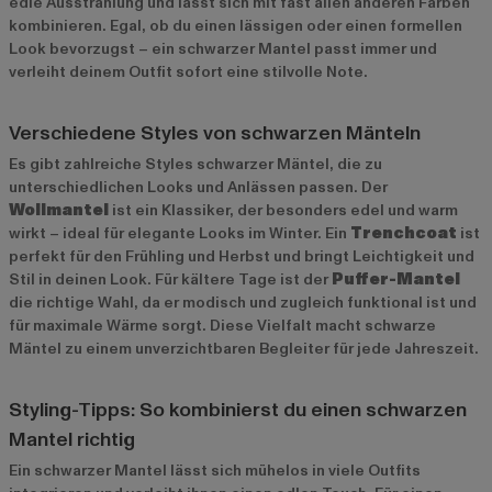
edle Ausstrahlung und lässt sich mit fast allen anderen Farben
kombinieren. Egal, ob du einen lässigen oder einen formellen
Look bevorzugst – ein schwarzer Mantel passt immer und
verleiht deinem Outfit sofort eine stilvolle Note.
Verschiedene Styles von schwarzen Mänteln
Es gibt zahlreiche Styles schwarzer Mäntel, die zu
unterschiedlichen Looks und Anlässen passen. Der
Wollmantel
ist ein Klassiker, der besonders edel und warm
wirkt – ideal für elegante Looks im Winter. Ein
Trenchcoat
ist
perfekt für den Frühling und Herbst und bringt Leichtigkeit und
Stil in deinen Look. Für kältere Tage ist der
Puffer-Mantel
die richtige Wahl, da er modisch und zugleich funktional ist und
für maximale Wärme sorgt. Diese Vielfalt macht schwarze
Mäntel zu einem unverzichtbaren Begleiter für jede Jahreszeit.
Styling-Tipps: So kombinierst du einen schwarzen
Mantel richtig
Ein schwarzer Mantel lässt sich mühelos in viele Outfits