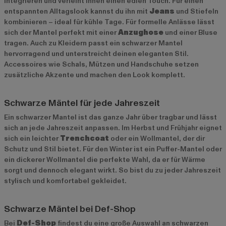
integrieren und verleiht ihnen einen edlen Touch. Für einen
entspannten Alltagslook kannst du ihn mit
Jeans
und Stiefeln
kombinieren – ideal für kühle Tage. Für formelle Anlässe lässt
sich der Mantel perfekt mit einer
Anzughose
und einer Bluse
tragen. Auch zu Kleidern passt ein schwarzer Mantel
hervorragend und unterstreicht deinen eleganten Stil.
Accessoires wie Schals, Mützen und Handschuhe setzen
zusätzliche Akzente und machen den Look komplett.
Schwarze Mäntel für jede Jahreszeit
Ein schwarzer Mantel ist das ganze Jahr über tragbar und lässt
sich an jede Jahreszeit anpassen. Im Herbst und Frühjahr eignet
sich ein leichter
Trenchcoat
oder ein Wollmantel, der dir
Schutz und Stil bietet. Für den Winter ist ein Puffer-Mantel oder
ein dickerer Wollmantel die perfekte Wahl, da er für Wärme
sorgt und dennoch elegant wirkt. So bist du zu jeder Jahreszeit
stylisch und komfortabel gekleidet.
Schwarze Mäntel bei Def-Shop
Bei
Def-Shop
findest du eine große Auswahl an schwarzen