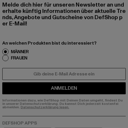
Melde dich hier für unseren Newsletter an und
erhalte künftig Informationen über aktuelle Tre
nds, Angebote und Gutscheine von DefShop p
er E-Mail!
An welchen Produkten bist du interessiert?
MÄNNER
FRAUEN
E-MAIL
ANMELDEN
Informationen dazu, wie DefShop mit Deinen Daten umgeht, findest Du
in unserer Datenschutzerklärung. Du kannst Dich jederzeit kostenfei
abmelden.
Datenschutzerklärung lesen.