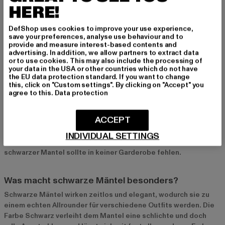
NMSKY L/S LONG
HERE!
Derzeitiger Preis: 75,39 EUR
Aktionspreis
75,39 EUR
129,99 EUR
DefShop uses cookies to improve your use experience,
save your preferences, analyse use behaviour and to
provide and measure interest-based contents and
advertising. In addition, we allow partners to extract data
Schwarze Mäntel – Der zeitlose Begleiter für jeden
or to use cookies. This may also include the processing of
your data in the USA or other countries which do not have
Look
the EU data protection standard. If you want to change
this, click on "Custom settings". By clicking on "Accept" you
Ein schwarzer Mantel ist ein unverzichtbares Kleidungsstück,
agree to this.
Data protection
das Eleganz und Vielseitigkeit vereint. Er passt zu fast jedem
Outfit und verleiht deinem Look eine klassische Note – ob für
ACCEPT
den Alltag, das Büro oder besondere Anlässe. Die Farbe
Schwarz macht den Mantel besonders wandelbar und sorgt
INDIVIDUAL SETTINGS
dafür, dass er zu jeder Jahreszeit und jedem Stil passt. Ein
schwarzer Mantel sollte in keiner Garderobe fehlen.
Was macht schwarze Mäntel besonders?
Schwarze Mäntel wirken zeitlos und elegant, wodurch sie zu
einem echten Allrounder für verschiedene Outfits werden. Die
Farbe Schwarz verleiht dem Mantel eine schlichte und doch