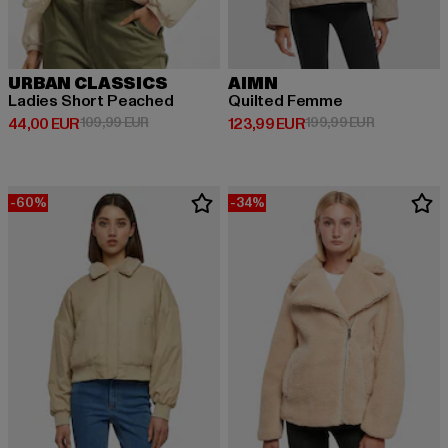
URBAN CLASSICS
AIMN
Ladies Short Peached
Quilted Femme
Derzeitiger Preis: 44,00 EUR
Aktionspreis: 109,99 EUR
Derzeitiger Preis: 123,99 EUR
Aktionsprei
44,00 EUR
109,99 EUR
123,99 EUR
199,99 EUR
-60%
-34%