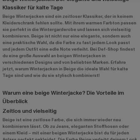
Klassiker für kalte Tage
Beige Winterjacken sind ein zeitloser Klassiker, der in keinem
Kleiderschrank fehlen sollte. Mit ihrem warmen Farbton passen
sie perfekt in die Wintergarderobe und lassen sich vielseitig
kombinieren. Beige ist nicht nur eine elegante, sondern auch
eine praktische Wahl, da die Farbe zu fast jedem Look passt
und jedem Outfit eine edle Note verleiht. Bei Def-Shop findest
du eine große Auswahl an beigen Winterjacken in
verschiedenen Designs und von beliebten Marken. Erfahre
jetzt, warum Winterjacken in Beige die ideale Wahl für kalte
Tage sind und wie du sie stylisch kombinierst!
Warum eine beige Winterjacke? Die Vorteile im
Überblick
Zeitlos und vielseitig
Beige ist eine zeitlose Farbe, die sich immer wieder neu
kombinieren lässt. Ob zu Jeans, eleganten Stoffhosen oder
einem Kleid – mit einer beigen Winterjacke bist du für jeden
Anlass perfekt gekleidet. Die Farbe Beige verleiht deinem Look