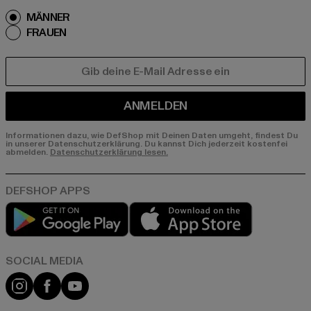
MÄNNER
FRAUEN
E-MAIL
ANMELDEN
Informationen dazu, wie DefShop mit Deinen Daten umgeht, findest Du
in unserer Datenschutzerklärung. Du kannst Dich jederzeit kostenfei
abmelden.
Datenschutzerklärung lesen.
Play market
App store
Instagram
Facebook
YouTube