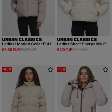
URBAN CLASSICS
URBAN CLASSICS
Ladies Hooded Collar Puffer Jacket
Ladies Short Sherpa Mix Puffer Jacket
Derzeitiger Preis: 53,89 EUR
Aktionspreis: 69,99 EUR
Derzeitiger Preis: 51,19 EUR
Aktionspreis: 
53,89 EUR
69,99 EUR
51,19 EUR
79,99 EUR
-60%
-15%