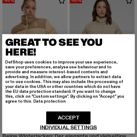
-60%
-60%
GREAT TO SEE YOU
HERE!
DefShop uses cookies to improve your use experience,
save your preferences, analyse use behaviour and to
provide and measure interest-based contents and
advertising. In addition, we allow partners to extract data
or to use cookies. This may also include the processing of
your data in the USA or other countries which do not have
the EU data protection standard. If you want to change
KARL KANI
URBAN CLASSICS
this, click on "Custom settings". By clicking on "Accept" you
OG Revsersible
Ladies Quilted Coat
agree to this.
Data protection
Derzeitiger Preis: 56,00 EUR
Aktionspreis: 139,99 EUR
Derzeitiger Preis: 44,00 EUR
Aktionspreis
56,00 EUR
139,99 EUR
44,00 EUR
109,99 EUR
ACCEPT
INDIVIDUAL SETTINGS
Beige Winterjacken: Der elegante und vielseitige