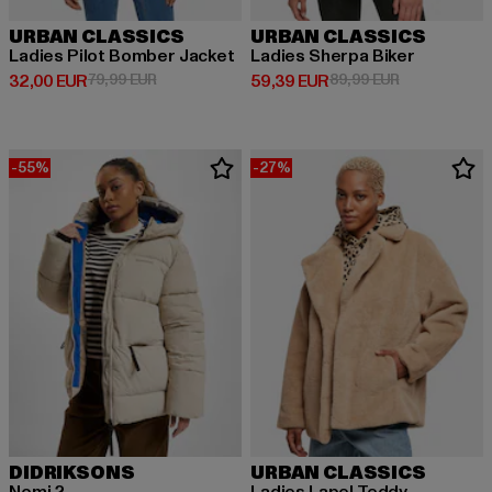
URBAN CLASSICS
URBAN CLASSICS
Ladies Pilot Bomber Jacket
Ladies Sherpa Biker
Derzeitiger Preis: 32,00 EUR
Aktionspreis: 79,99 EUR
Derzeitiger Preis: 59,39 EUR
Aktionspreis:
32,00 EUR
79,99 EUR
59,39 EUR
89,99 EUR
-55%
-27%
DIDRIKSONS
URBAN CLASSICS