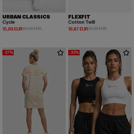
URBAN CLASSICS
FLEXFIT
Cycle
Cotton Twill
Derzeitiger Preis: 15,99 EUR
Aktionspreis: 24,99 EUR
Derzeitiger Preis: 19,87 EUR
Aktionspreis: 
15,99 EUR
24,99 EUR
19,87 EUR
27,99 EUR
-37%
-33%