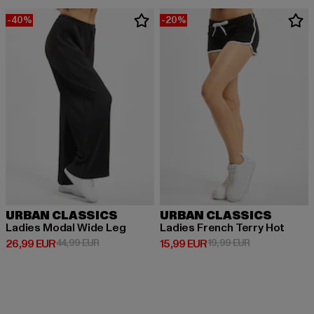
-40%
-20%
URBAN CLASSICS
URBAN CLASSICS
Ladies Modal Wide Leg
Ladies French Terry Hot
Derzeitiger Preis: 26,99 EUR
Aktionspreis: 44,99 EUR
Derzeitiger Preis: 15,99 EUR
Aktionspreis: 
26,99 EUR
44,99 EUR
15,99 EUR
19,99 EUR