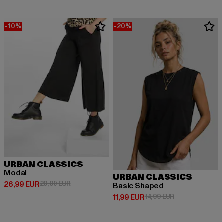
-10%
-20%
URBAN CLASSICS
Modal
URBAN CLASSICS
Derzeitiger Preis: 26,99 EUR
Aktionspreis: 29,99 EUR
26,99 EUR
29,99 EUR
Basic Shaped
Derzeitiger Preis: 11,99 EUR
Aktionspreis: 1
11,99 EUR
14,99 EUR