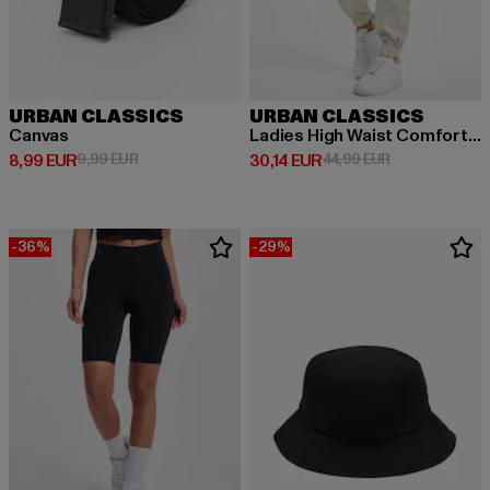
URBAN CLASSICS
URBAN CLASSICS
Canvas
Ladies High Waist Comfort Jogging
Derzeitiger Preis: 8,99 EUR
Aktionspreis: 9,99 EUR
Derzeitiger Preis: 30,14 EUR
Aktionspreis: 
8,99 EUR
9,99 EUR
30,14 EUR
44,99 EUR
-36%
-29%