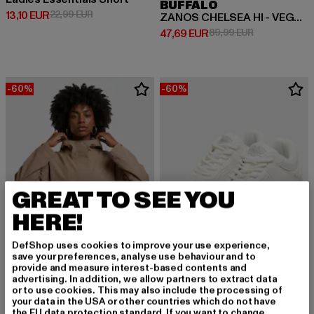
BUFFALO
Derzeitiger Preis: 13,10 EUR
Aktionspreis: 22,99 EUR
13,10 EUR
22,99 EUR
ZANOS CHELSEA HI - VEGAN NAPPA
Derzeitiger Preis: 47,69 EUR
Aktionspreis:
47,69 EUR
89,99 EUR
-60%
-60%
GREAT TO SEE YOU
HERE!
DefShop uses cookies to improve your use experience,
save your preferences, analyse use behaviour and to
provide and measure interest-based contents and
advertising. In addition, we allow partners to extract data
or to use cookies. This may also include the processing of
your data in the USA or other countries which do not have
AIMN
BUFFALO
the EU data protection standard. If you want to change