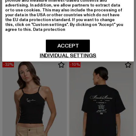
provide and measure interest-based contents and
advertising. In addition, we allow partners to extract data
or to use cookies. This may also include the processing of
your data in the USA or other countries which do not have
the EU data protection standard. If you want to change
this, click on "Custom settings". By clicking on "Accept" you
MISTER TEE
KARL KANI
agree to this.
Data protection
Nasa Sunglasses
Small Signature Rib
Derzeitiger Preis: 12,99 EUR
Aktionspreis: 
12,99 EUR
19,99 EUR
Derzeitiger Preis: 31,99 EUR
Aktionspreis: 49,99 EUR
31,99 EUR
49,99 EUR
ACCEPT
INDIVIDUAL SETTINGS
-32%
-10%