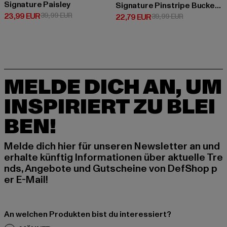
Signature Paisley
Signature Pinstripe Bucket Hat
Derzeitiger Preis: 23,99 EUR
Aktionspreis: 39,99 EUR
23,99 EUR
39,99 EUR
Derzeitiger Preis: 22,79 EUR
Aktionspreis:
22,79 EUR
39,99 EUR
MELDE DICH AN, UM
INSPIRIERT ZU BLEI
BEN!
Melde dich hier für unseren Newsletter an und
erhalte künftig Informationen über aktuelle Tre
nds, Angebote und Gutscheine von DefShop p
er E-Mail!
An welchen Produkten bist du interessiert?