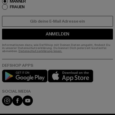
MÄNNER
FRAUEN
E-MAIL
ANMELDEN
Informationen dazu, wie DefShop mit Deinen Daten umgeht, findest Du
in unserer Datenschutzerklärung. Du kannst Dich jederzeit kostenfei
abmelden.
Datenschutzerklärung lesen.
Play market
App store
Instagram
Facebook
YouTube