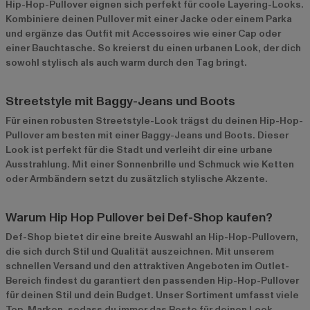
Hip-Hop-Pullover eignen sich perfekt für coole Layering-Looks.
Kombiniere deinen Pullover mit einer Jacke oder einem Parka
und ergänze das Outfit mit Accessoires wie einer Cap oder
einer Bauchtasche. So kreierst du einen urbanen Look, der dich
sowohl stylisch als auch warm durch den Tag bringt.
Streetstyle mit Baggy-Jeans und Boots
Für einen robusten Streetstyle-Look trägst du deinen Hip-Hop-
Pullover am besten mit einer Baggy-Jeans und Boots. Dieser
Look ist perfekt für die Stadt und verleiht dir eine urbane
Ausstrahlung. Mit einer Sonnenbrille und Schmuck wie Ketten
oder Armbändern setzt du zusätzlich stylische Akzente.
Warum Hip Hop Pullover bei Def-Shop kaufen?
Def-Shop bietet dir eine breite Auswahl an Hip-Hop-Pullovern,
die sich durch Stil und Qualität auszeichnen. Mit unserem
schnellen Versand und den attraktiven Angeboten im
Outlet-
Bereich
findest du garantiert den passenden Hip-Hop-Pullover
für deinen Stil und dein Budget. Unser Sortiment umfasst viele
Top-Marken, sodass du immer das Beste für deinen Look