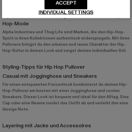
ACCEPT
INDIVIDUAL SETTINGS
Alpha Industries und Thug Life: Authentische Hip-
Hop-Mode
Alpha Industries
und
Thug Life
sind Marken, die den Hip-Hop-
Spirit in ihren Kollektionen authentisch widerspiegeln. Mit ihren
Pullovern bringst du den urbanen und rauen Charakter der Hip-
Hop-Kultur in deinen Look und zeigst deinen individuellen Stil.
Styling-Tipps für Hip Hop Pullover
Casual mit Jogginghose und Sneakers
Für einen entspannten Freizeitlook kombinierst du deinen Hip-
Hop-Pullover am besten mit einer Jogginghose und coolen
Sneakers. Dieser Look ist bequem und ideal für den Alltag. Eine
Cap oder eine Beanie rundet das Outfit ab und verleiht ihm eine
lässige Note.
Layering mit Jacke und Accessoires