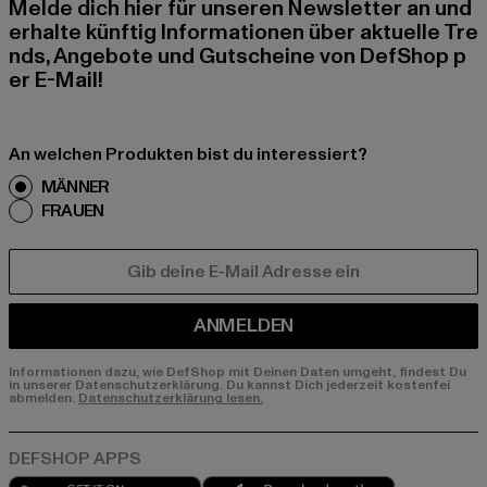
Melde dich hier für unseren Newsletter an und
erhalte künftig Informationen über aktuelle Tre
nds, Angebote und Gutscheine von DefShop p
er E-Mail!
An welchen Produkten bist du interessiert?
MÄNNER
FRAUEN
E-MAIL
ANMELDEN
Informationen dazu, wie DefShop mit Deinen Daten umgeht, findest Du
in unserer Datenschutzerklärung. Du kannst Dich jederzeit kostenfei
abmelden.
Datenschutzerklärung lesen.