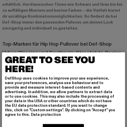
erhältlich. Von klassischen Tönen wie Schwarz und Grau bis hin
zu auffälligen Mustern und bunten Farben – die Vielfalt bietet
dir unzählige Kombinationsmöglichkeiten. So findest du bei
Def-Shop immer den passenden Pullover, um deinen Look
einzigartig und individuell zu gestalten.
Top-Marken für Hip Hop Pullover bei Def-Shop
Urban Classics und Southpole: Streetstyle-Basics
GREAT TO SEE YOU
Urban Classics
und
Southpole
sind bekannte Marken für
HERE!
lässige Streetwear-Basics. Diese Marken bieten klassische
Designs, die sich perfekt in den Hip-Hop-Look einfügen und für
DefShop uses cookies to improve your use experience,
einen lässigen, aber stilvollen Look sorgen.
save your preferences, analyse use behaviour and to
provide and measure interest-based contents and
advertising. In addition, we allow partners to extract data
Nike und Adidas: Sportlich und stylisch
or to use cookies. This may also include the processing of
your data in the USA or other countries which do not have
Für sportlich inspirierte Hip-Hop-Pullover sind
Nike
und
Adidas
the EU data protection standard. If you want to change
die perfekte Wahl. Diese Marken bieten coole Pullover im
this, click on "Custom settings". By clicking on "Accept" you
sportlichen Stil, die sich hervorragend mit anderen Streetwear-
agree to this.
Data protection
Teilen kombinieren lassen und dir einen athletischen Touch
verleihen.