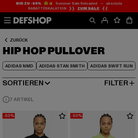
BIS ZU -65%
😲💥 Summer Sale Reloaded — absolute
Zum
Zum
Zum
RABATTESKALATION ❯❯
ZUM SALE
❮❮
Inhalt
Fußzeile
Produktraster
springen
springen
springen
ZURÜCK
HIP HOP PULLOVER
ADIDAS NMD
ADIDAS STAN SMITH
ADIDAS SWIFT RUN
SORTIEREN
FILTER
BELIEBTESTE
7 ARTIKEL
-60%
-60%