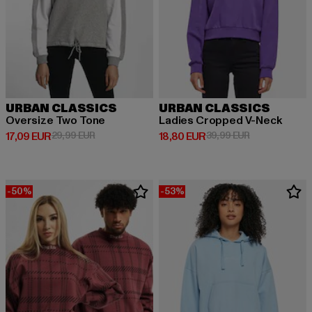
URBAN CLASSICS
URBAN CLASSICS
Oversize Two Tone
Ladies Cropped V-Neck
Derzeitiger Preis: 17,09 EUR
Aktionspreis: 29,99 EUR
Derzeitiger Preis: 18,80 EUR
Aktionspreis: 
17,09 EUR
29,99 EUR
18,80 EUR
39,99 EUR
-50%
-53%