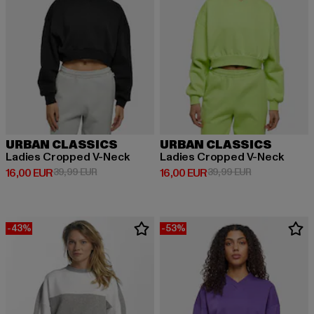
URBAN CLASSICS
URBAN CLASSICS
Ladies Cropped V-Neck
Ladies Cropped V-Neck
Derzeitiger Preis: 16,00 EUR
Aktionspreis: 39,99 EUR
Derzeitiger Preis: 16,00 EUR
Aktionspreis: 
16,00 EUR
39,99 EUR
16,00 EUR
39,99 EUR
-43%
-53%