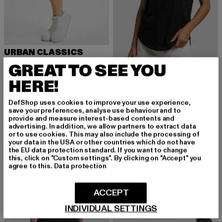
URBAN CLASSICS
Ladies French Terry Hot
URBAN CLASSICS
GREAT TO SEE YOU
Derzeitiger Preis: 15,99 EUR
Aktionspreis: 19,99 EUR
15,99 EUR
19,99 EUR
Basic Shaped
HERE!
Derzeitiger Preis: 11,99 EUR
Aktionspreis: 1
11,99 EUR
14,99 EUR
DefShop uses cookies to improve your use experience,
save your preferences, analyse use behaviour and to
provide and measure interest-based contents and
-53%
-10%
advertising. In addition, we allow partners to extract data
or to use cookies. This may also include the processing of
your data in the USA or other countries which do not have
the EU data protection standard. If you want to change
this, click on "Custom settings". By clicking on "Accept" you
agree to this.
Data protection
ACCEPT
INDIVIDUAL SETTINGS