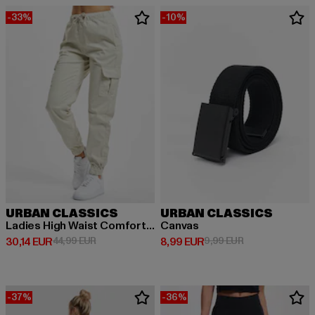
-33%
-10%
URBAN CLASSICS
URBAN CLASSICS
Ladies High Waist Comfort Jogging
Canvas
Derzeitiger Preis: 30,14 EUR
Aktionspreis: 44,99 EUR
Derzeitiger Preis: 8,99 EUR
Aktionspreis: 9,
30,14 EUR
44,99 EUR
8,99 EUR
9,99 EUR
-37%
-36%