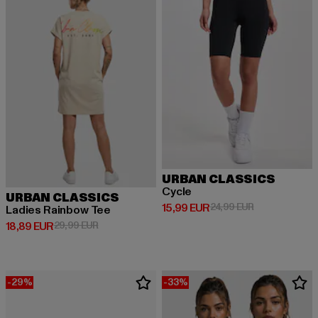
URBAN CLASSICS
Cycle
URBAN CLASSICS
Derzeitiger Preis: 15,99 EUR
Aktionspreis: 
15,99 EUR
24,99 EUR
Ladies Rainbow Tee
Derzeitiger Preis: 18,89 EUR
Aktionspreis: 29,99 EUR
18,89 EUR
29,99 EUR
-29%
-33%