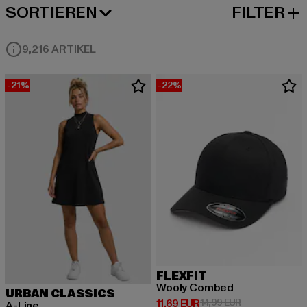
SORTIEREN
FILTER
BELIEBTESTE
9,216 ARTIKEL
-21%
-22%
FLEXFIT
Wooly Combed
URBAN CLASSICS
Derzeitiger Preis: 11,69 EUR
Aktionspreis: 1
11,69 EUR
14,99 EUR
A-Line