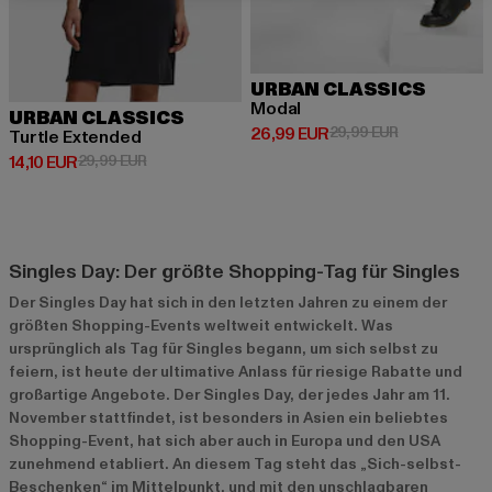
URBAN CLASSICS
Modal
URBAN CLASSICS
Derzeitiger Preis: 26,99 EUR
Aktionspreis:
26,99 EUR
29,99 EUR
Turtle Extended
Derzeitiger Preis: 14,10 EUR
Aktionspreis: 29,99 EUR
14,10 EUR
29,99 EUR
Singles Day: Der größte Shopping-Tag für Singles
Der Singles Day hat sich in den letzten Jahren zu einem der
größten Shopping-Events weltweit entwickelt. Was
ursprünglich als Tag für Singles begann, um sich selbst zu
feiern, ist heute der ultimative Anlass für riesige Rabatte und
großartige Angebote. Der Singles Day, der jedes Jahr am 11.
November stattfindet, ist besonders in Asien ein beliebtes
Shopping-Event, hat sich aber auch in Europa und den USA
zunehmend etabliert. An diesem Tag steht das „Sich-selbst-
Beschenken“ im Mittelpunkt, und mit den unschlagbaren