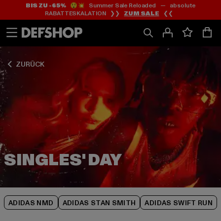
BIS ZU -65%
😲💥 Summer Sale Reloaded — absolute
Zum
Zum
Zum
RABATTESKALATION ❯❯
ZUM SALE
❮❮
Inhalt
Fußzeile
Produktraster
springen
springen
springen
ZURÜCK
ADIDAS NMD
ADIDAS STAN SMITH
ADIDAS SWIFT RUN