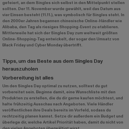
gefeiert, an dem Singles sich selbst in den Mittelpunkt stellen
sollten. Der 11. November wurde gewählt, weil das Datum aus
vier Einsen besteht (11.11.), was symbolisch für Singles steht. In
den 2000er Jahren begannen chinesische Online-Händler wie
Alibaba, den Tag als riesiges Shopping-Event zu etablieren.
Mittlerweile hat sich der Singles Day zum weltweit größten
Online-Shopping-Tag entwickelt, der sogar den Umsatz von
Black Friday und Cyber Monday übertrifft.
Tipps, um das Beste aus dem Singles Day
herauszuholen
Vorbereitung ist alles
Um den Singles Day optimal zu nutzen, solltest du gut
vorbereitet sein. Beginne damit, eine Wunschliste mit den
Produkten zu erstellen, die du dir gerne kaufen möchtest, und
halte frühzeitig Ausschau nach Angeboten. Viele Händler
veröffentlichen ihre Deals bereits im Vorfeld, sodass du
rechtzeitig planen kannst. Setze dir außerdem ein Budget und
überlege dir, welche Artikel Priorität haben, damit du nicht von
den vielen Angeboten überwältigt wirst.