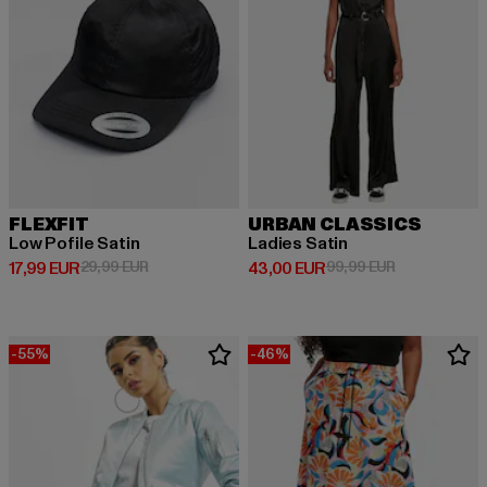
FLEXFIT
URBAN CLASSICS
Low Pofile Satin
Ladies Satin
Derzeitiger Preis: 17,99 EUR
Aktionspreis: 29,99 EUR
Derzeitiger Preis: 43,00 EUR
Aktionspreis:
17,99 EUR
29,99 EUR
43,00 EUR
99,99 EUR
-55%
-46%