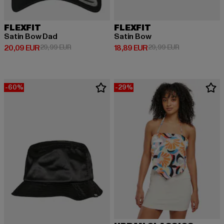
FLEXFIT
FLEXFIT
Satin Bow Dad
Satin Bow
Derzeitiger Preis: 20,09 EUR
Aktionspreis: 29,99 EUR
Derzeitiger Preis: 18,89 EUR
Aktionspreis: 
20,09 EUR
29,99 EUR
18,89 EUR
29,99 EUR
-60%
-29%