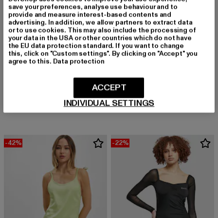
save your preferences, analyse use behaviour and to
provide and measure interest-based contents and
advertising. In addition, we allow partners to extract data
or to use cookies. This may also include the processing of
your data in the USA or other countries which do not have
the EU data protection standard. If you want to change
this, click on "Custom settings". By clicking on "Accept" you
agree to this.
Data protection
FUBU
KARL KANI
ACCEPT
Satin
KW222-035-2 KK Small Signature Satin Top
INDIVIDUAL SETTINGS
Derzeitiger Preis: 47,69 EUR
Aktionspreis: 89,99 EUR
Derzeitiger Preis: 26,94 EUR
Aktionspreis:
47,69 EUR
89,99 EUR
26,94 EUR
34,99 EUR
-42%
-22%