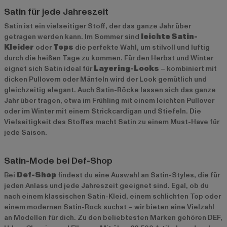
Satin für jede Jahreszeit
Satin ist ein vielseitiger Stoff, der das ganze Jahr über
getragen werden kann. Im Sommer sind
leichte Satin-
Kleider
oder
Tops
die perfekte Wahl, um stilvoll und luftig
durch die heißen Tage zu kommen. Für den Herbst und Winter
eignet sich Satin ideal für
Layering-Looks
– kombiniert mit
dicken Pullovern oder Mänteln wird der Look gemütlich und
gleichzeitig elegant. Auch Satin-Röcke lassen sich das ganze
Jahr über tragen, etwa im Frühling mit einem leichten Pullover
oder im Winter mit einem Strickcardigan und Stiefeln. Die
Vielseitigkeit des Stoffes macht Satin zu einem Must-Have für
jede Saison.
Satin-Mode bei Def-Shop
Bei
Def-Shop
findest du eine Auswahl an Satin-Styles, die für
jeden Anlass und jede Jahreszeit geeignet sind. Egal, ob du
nach einem klassischen Satin-Kleid, einem schlichten Top oder
einem modernen Satin-Rock suchst – wir bieten eine Vielzahl
an Modellen für dich. Zu den beliebtesten Marken gehören
DEF
,