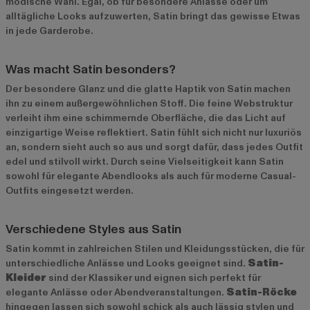
modische Wahl. Egal, ob für besondere Anlässe oder um
alltägliche Looks aufzuwerten, Satin bringt das gewisse Etwas
in jede Garderobe.
Was macht Satin besonders?
Der besondere Glanz und die glatte Haptik von Satin machen
ihn zu einem außergewöhnlichen Stoff. Die feine Webstruktur
verleiht ihm eine schimmernde Oberfläche, die das Licht auf
einzigartige Weise reflektiert. Satin fühlt sich nicht nur luxuriös
an, sondern sieht auch so aus und sorgt dafür, dass jedes Outfit
edel und stilvoll wirkt. Durch seine Vielseitigkeit kann Satin
sowohl für elegante Abendlooks als auch für moderne Casual-
Outfits eingesetzt werden.
Verschiedene Styles aus Satin
Satin kommt in zahlreichen Stilen und Kleidungsstücken, die für
unterschiedliche Anlässe und Looks geeignet sind.
Satin-
Kleider
sind der Klassiker und eignen sich perfekt für
elegante Anlässe oder Abendveranstaltungen.
Satin-Röcke
hingegen lassen sich sowohl schick als auch lässig stylen und