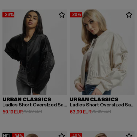
-26%
-20%
URBAN CLASSICS
URBAN CLASSICS
Ladies Short Oversized Satin
Ladies Short Oversized Satin
Derzeitiger Preis: 59,19 EUR
Aktionspreis: 79,99 EUR
Derzeitiger Preis: 63,99 EUR
Aktionspreis:
59,19 EUR
79,99 EUR
63,99 EUR
79,99 EUR
NEU
-34%
-40%