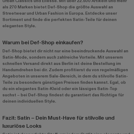
Urban Classics
und
Ellesse
. Mit über 22.500 Artikeln und mehr
als 270 Marken bietet Def-Shop die größte Auswahl an
Streetwear und Urban Fashion in Europa. Entdecke unser
Sortiment und finde die perfekten Satin-Teile für deinen
eleganten Style.
Warum bei Def-Shop einkaufen?
Def-Shop bietet dir nicht nur eine beeindruckende Auswahl an
Satin-Mode, sondern auch zahlreiche Vorteile. Mit unserem
schnellen Versand direkt aus Berlin ist deine Bestellung im
Handumdrehen bei dir. Zudem profitierst du von regelmäßigen
Angeboten in unserem
Sale-Bereich
, in dem du stilvolle Satin-
Teile zu besonders günstigen Preisen finden kannst. Egal, ob
du ein elegantes Satin-Kleid oder ein lässiges Satin-Top
suchst – bei Def-Shop findest du garantiert das Richtige für
deinen individuellen Style.
Fazit: Satin – Dein Must-Have für stilvolle und
luxuriöse Looks