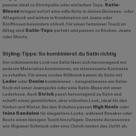
passen ideal zu Strickpullis oder einfachen Tops.
Satin-
Blusen
bringen sofort eine edle Note in deinen Business- oder
Alltagslook und wirken in Kombination mit Jeans oder
Stoffhosen besonders stilvoll. Für einen femininen Touch im
Alltag sind
Satin-Tops
perfekt und passen zu Röcken, Jeans
oder Shorts.
Styling-Tipps: So kombinierst du Satin richtig
Der schimmernde Look von Satin lässt sich hervorragend mit
anderen Materialien kombinieren, um interessante Kontraste
zu schaffen. Für einen coolen Stilbruch kannst du Satin mit
Leder
oder
Denim
kombinieren – beispielsweise ein Satin-
Rock mit einer Jeansjacke oder eine Satin-Bluse mit einer
Lederhose. Auch
Strick
passt hervorragend zu Satin und
schafft einen gemütlichen, aber stilvollen Look, ideal für den
Herbst und Winter. Bei den Schuhen passen
High Heels
oder
feine Sandalen
für elegantere Looks, während Sneaker oder
Boots einen lässigen Touch hinzufügen. Dezente Accessoires
wie filigraner Schmuck oder eine Clutch runden das Outfit ab.