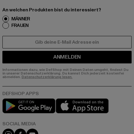
An welchen Produkten bist du interessiert?
MÄNNER
FRAUEN
E-MAIL
ANMELDEN
Informationen dazu, wie DefShop mit Deinen Daten umgeht, findest Du
in unserer Datenschutzerklärung. Du kannst Dich jederzeit kostenfei
abmelden.
Datenschutzerklärung lesen.
Play market
App store
Instagram
Facebook
YouTube