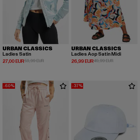
URBAN CLASSICS
URBAN CLASSICS
Ladies Satin
Ladies Aop Satin Midi
Derzeitiger Preis: 27,00 EUR
Aktionspreis: 59,99 EUR
Derzeitiger Preis: 26,99 EUR
Aktionspreis:
27,00 EUR
59,99 EUR
26,99 EUR
49,99 EUR
-60%
-37%