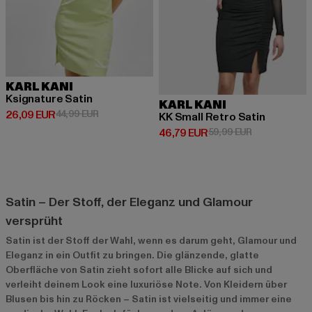
KARL KANI
Ksignature Satin
KARL KANI
Derzeitiger Preis: 26,09 EUR
Aktionspreis: 44,99 EUR
26,09 EUR
44,99 EUR
KK Small Retro Satin
Derzeitiger Preis: 46,79 EUR
Aktionspreis:
46,79 EUR
59,99 EUR
Satin – Der Stoff, der Eleganz und Glamour
versprüht
Satin ist der Stoff der Wahl, wenn es darum geht, Glamour und
Eleganz in ein Outfit zu bringen. Die glänzende, glatte
Oberfläche von Satin zieht sofort alle Blicke auf sich und
verleiht deinem Look eine luxuriöse Note. Von Kleidern über
Blusen bis hin zu Röcken – Satin ist vielseitig und immer eine