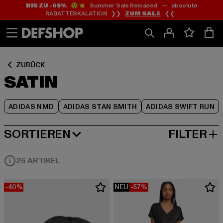
BIS ZU -65%
😲💥 Summer Sale Reloaded — absolute
Zum
Zum
Zum
RABATTESKALATION ❯❯
ZUM SALE
❮❮
Inhalt
Fußzeile
Produktraster
springen
springen
springen
ZURÜCK
SATIN
ADIDAS NMD
ADIDAS STAN SMITH
ADIDAS SWIFT RUN
SORTIEREN
FILTER
BELIEBTESTE
26 ARTIKEL
-40%
NEU
-57%