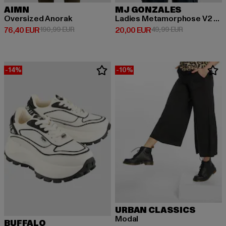
AIMN
MJ GONZALES
Oversized Anorak
Ladies Metamorphose V2 x Heavy Oversized
Derzeitiger Preis: 76,40 EUR
Aktionspreis: 190,99 EUR
Derzeitiger Preis: 20,00 EUR
Aktionspreis:
76,40 EUR
190,99 EUR
20,00 EUR
49,99 EUR
-14%
-10%
URBAN CLASSICS
Modal
BUFFALO