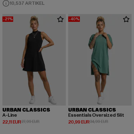
10,537 ARTIKEL
-21%
-40%
URBAN CLASSICS
URBAN CLASSICS
A-Line
Essentials Oversized Slit
Derzeitiger Preis: 22,11 EUR
Aktionspreis: 27,99 EUR
Derzeitiger Preis: 20,99 EUR
Aktionspreis:
22,11 EUR
27,99 EUR
20,99 EUR
34,99 EUR