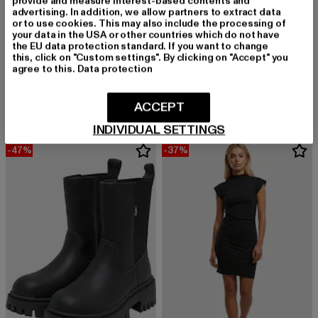
provide and measure interest-based contents and
advertising. In addition, we allow partners to extract data
or to use cookies. This may also include the processing of
your data in the USA or other countries which do not have
the EU data protection standard. If you want to change
this, click on "Custom settings". By clicking on "Accept" you
URBAN CLASSICS
URBAN CLASSICS
agree to this.
Data protection
Ladies High Waist Cargo
Ladies Essentials Short
Derzeitiger Preis: 32,99 EUR
Aktionspreis: 49,99 EUR
Derzeitiger Preis: 13,10 EUR
Aktionspreis: 2
32,99 EUR
49,99 EUR
13,10 EUR
22,99 EUR
ACCEPT
INDIVIDUAL SETTINGS
-47%
-37%