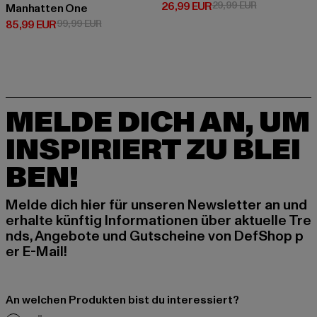
Derzeitiger Preis: 26,99 EUR
Aktionspreis:
26,99 EUR
29,99 EUR
Manhatten One
Derzeitiger Preis: 85,99 EUR
Aktionspreis: 99,99 EUR
85,99 EUR
99,99 EUR
MELDE DICH AN, UM
INSPIRIERT ZU BLEI
BEN!
Melde dich hier für unseren Newsletter an und
erhalte künftig Informationen über aktuelle Tre
nds, Angebote und Gutscheine von DefShop p
er E-Mail!
An welchen Produkten bist du interessiert?