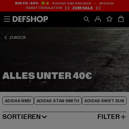
BIS ZU -65%
😲💥 Summer Sale Reloaded — absolute
Zum
Zum
Zum
RABATTESKALATION ❯❯
ZUM SALE
❮❮
Inhalt
Fußzeile
Produktraster
springen
springen
springen
ZURÜCK
ADIDAS NMD
ADIDAS STAN SMITH
ADIDAS SWIFT RUN
SORTIEREN
FILTER
BELIEBTESTE