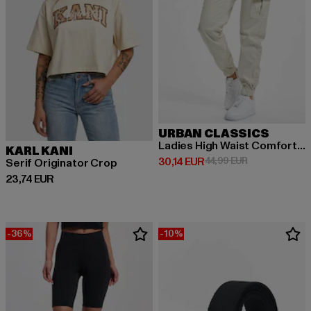
URBAN CLASSICS
Ladies High Waist Comfort Jogging
KARL KANI
Derzeitiger Preis: 30,14 EUR
Aktionspreis: 
30,14 EUR
44,99 EUR
Serif Originator Crop
Derzeitiger Preis: 23,74 EUR
23,74 EUR
-36%
-10%