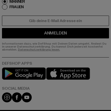
MÄNNER
FRAUEN
E-MAIL
ANMELDEN
Informationen dazu, wie DefShop mit Deinen Daten umgeht, findest Du
in unserer Datenschutzerklärung. Du kannst Dich jederzeit kostenfei
abmelden.
Datenschutzerklärung lesen.
Play market
App store
Instagram
Facebook
YouTube