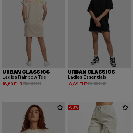
URBAN CLASSICS
URBAN CLASSICS
Ladies Rainbow Tee
Ladies Essentials
Derzeitiger Preis: 18,89 EUR
Aktionspreis: 29,99 EUR
Derzeitiger Preis: 18,89 EUR
Aktionspreis: 
18,89 EUR
29,99 EUR
18,89 EUR
29,99 EUR
-33%