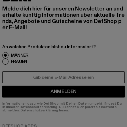
Melde dich hier für unseren Newsletter an und
erhalte künftig Informationen über aktuelle Tre
nds, Angebote und Gutscheine von DefShop p
er E-Mail!
An welchen Produkten bist du interessiert?
MÄNNER
FRAUEN
E-MAIL
ANMELDEN
Informationen dazu, wie DefShop mit Deinen Daten umgeht, findest Du
in unserer Datenschutzerklärung. Du kannst Dich jederzeit kostenfei
abmelden.
Datenschutzerklärung lesen.