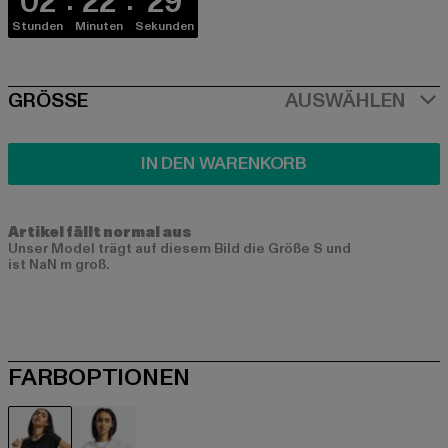
02
22
28
Stunden
Minuten
Sekunden
SIZE
GRÖSSE
AUSWÄHLEN
IN DEN WARENKORB
Artikel fällt normal aus
Unser Model trägt auf diesem Bild die Größe S und
ist NaN m groß.
FARBOPTIONEN