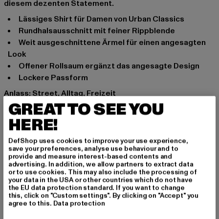
diesem dezenten Statement.
Lässiges Shirt für Damen von Urban Classics
Rundhalsausschnitt mit feiner Rippblende
Weit ausgeschnittene Ärmel für einen angesagten
Look
Offener Rollsaum ergänzt das angesagte Design
Lockere Passform
Anlass: Street, Alltag, Freizeit
GREAT TO SEE YOU
Ausschnitt: Rundhals
Ärmelart: Kurzarm
HERE!
Marke: Urban Classics
Kat.: T-Shirts
DefShop uses cookies to improve your use experience,
save your preferences, analyse use behaviour and to
Farbe: schwarz
provide and measure interest-based contents and
Hersteller Farbe: black
advertising. In addition, we allow partners to extract data
or to use cookies. This may also include the processing of
Materialzusammensetzung: 100% Baumwolle
your data in the USA or other countries which do not have
Art.Nr: TB4379-00007
the EU data protection standard. If you want to change
this, click on "Custom settings". By clicking on "Accept" you
agree to this.
Data protection
Hersteller: TB International GmbH |
info@tbint.de