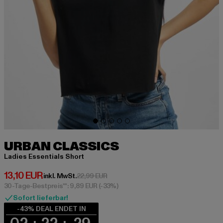
URBAN CLASSICS
Ladies Essentials Short
Derzeitiger Preis: 13,10 EUR
13,10 EUR
Aktionspreis: 22,99 EUR
inkl. MwSt.
22,99 EUR
30-Tage-Bestpreis**: 9,89 EUR
(-33%)
Sofort lieferbar!
-43% DEAL ENDET IN