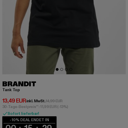
BRANDIT
Tank Top
Derzeitiger Preis: 13,49 EUR
13,49 EUR
Aktionspreis: 14,99 EUR
inkl. MwSt.
14,99 EUR
30-Tage-Bestpreis**: 11,99 EUR
(-13%)
Sofort lieferbar!
-10% DEAL ENDET IN