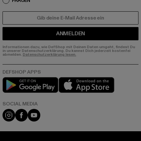
FRAUEN
E-MAIL
ANMELDEN
Informationen dazu, wie DefShop mit Deinen Daten umgeht, findest Du
in unserer Datenschutzerklärung. Du kannst Dich jederzeit kostenfei
abmelden.
Datenschutzerklärung lesen.
Play market
App store
Instagram
Facebook
YouTube