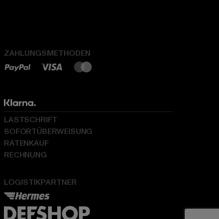
ZAHLUNGSMETHODEN
LASTSCHRIFT
SOFORTÜBERWEISUNG
RATENKAUF
RECHNUNG
LOGISTIKPARTNER